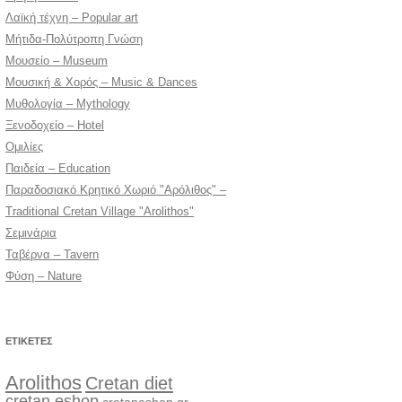
Λαϊκή τέχνη – Popular art
Μήτιδα-Πολύτροπη Γνώση
Μουσείο – Museum
Μουσική & Χορός – Music & Dances
Μυθολογία – Mythology
Ξενοδοχείο – Hotel
Ομιλίες
Παιδεία – Education
Παραδοσιακό Κρητικό Χωριό "Αρόλιθος" –
Traditional Cretan Village "Arolithos"
Σεμινάρια
Ταβέρνα – Tavern
Φύση – Nature
ΕΤΙΚΈΤΕΣ
Arolithos
Cretan diet
cretan eshop