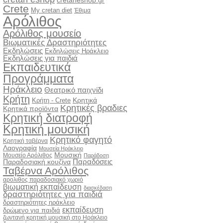
cretaneshop.gr
Crete
My cretan diet
Έθιμα
Αρόλιθος
Αρόλιθος μουσείο
Βιωματικές Δραστηριότητες
Εκδηλώσεις
Εκδηλώσεις Ηράκλειο
Εκδηλώσεις για παιδιά
Εκπαιδευτικά
Προγράμματα
Ηράκλειο
Θεατρικό παιχνίδι
Κρήτη
Κρητικά
Κρήτη - Crete
Κρητικές βραδιες
Κρητικά προϊόντα
Κρητική διατροφή
Κρητική μουσική
Κρητικό φαγητό
Κρητική ταβέρνα
Λαογραφία
Μουσεία Ηράκλειο
Μουσική
Μουσείο Αρόλιθος
Παράδοση
Παραδόσεις
Παραδοσιακή κουζίνα
Ταβέρνα Αρόλιθος
αρολιθος παραδοσιακό χωριό
βιωματική εκπαίδευση
διασκέδαση
δραστηριότητες για παιδιά
δραστηριότητες ηράκλειο
εκπαίδευση
δρώμενο για παιδιά
ζωντανή κρητική μουσική στο Ηράκλειο