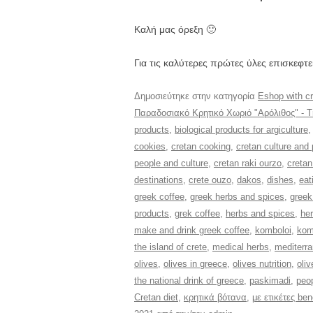
Καλή μας όρεξη 🙂
Για τις καλύτερες πρώτες ύλες επισκεφτ
Δημοσιεύτηκε στην κατηγορία
Eshop with cr
Παραδοσιακό Κρητικό Χωριό "Αρόλιθος" - Trad
products
,
biological products for argiculture
cookies
,
cretan cooking
,
cretan culture and
people and culture
,
cretan raki ourzo
,
cretan
destinations
,
crete ouzo
,
dakos
,
dishes
,
eat
greek coffee
,
greek herbs and spices
,
greek
products
,
grek coffee
,
herbs and spices
,
her
make and drink greek coffee
,
komboloi
,
kom
the island of crete
,
medical herbs
,
mediterra
olives
,
olives in greece
,
olives nutrition
,
oliv
the national drink of greece
,
paskimadi
,
peop
Cretan diet
,
κρητικά βότανα
,
με ετικέτες ben