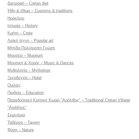
Διατροφή – Cretan diet
Ήθη & έθιμα – Customs & traditions
Ηράκλειο
Ιστορία – History
Κρήτη – Crete
Λαϊκή τέχνη – Popular art
Μήτιδα-Πολύτροπη Γνώση
Μουσείο – Museum
Μουσική & Χορός – Music & Dances
Μυθολογία – Mythology
Ξενοδοχείο – Hotel
Ομιλίες
Παιδεία – Education
Παραδοσιακό Κρητικό Χωριό "Αρόλιθος" – Traditional Cretan Village
"Arolithos"
Σεμινάρια
Ταβέρνα – Tavern
Φύση – Nature