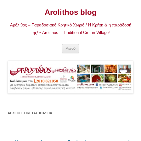
Μετάβαση
σε
Arolithos blog
περιεχόμενο
Αρόλιθος – Παραδοσιακό Κρητικό Χωριό / Η Κρήτη & η παράδοσή
της! • Arolithos – Traditional Cretan Village!
Μενού
ΑΡΧΕΊΟ ΕΤΙΚΈΤΑΣ
ΚΗΔΕΙΑ