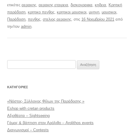
ετικέτες
αερακης
,
αερακης εταιρεια
,
δισκογραφια
,
κηδεια
,
Κρητική
παράδοση
,
κρητικο πενθος
,
κρητικοι μουσικοι
,
μνηνη
,
μουσικοι
,
Παράδοση
,
πενθος
,
στελιος αερακης
, στις
16 Νοεμβρίου 2021
από
την/τον
admin
.
Αναζήτηση
για:
KΑΤΗΓΟΡΊΕΣ
«Νόστος- Σύλλογος Φίλων της Παράδοσης »
Eshop with cretan products
Αξιοθέατα – Sightseeing
Γάμος & βάπτιση στον Αρόλιθο – Arolithos events
Διαγωνισμοί – Contests