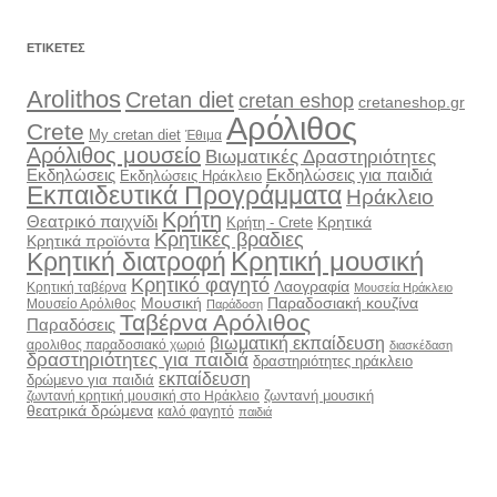
ΕΤΙΚΈΤΕΣ
Arolithos
Cretan diet
cretan eshop
cretaneshop.gr
Αρόλιθος
Crete
My cretan diet
Έθιμα
Αρόλιθος μουσείο
Βιωματικές Δραστηριότητες
Εκδηλώσεις
Εκδηλώσεις για παιδιά
Εκδηλώσεις Ηράκλειο
Εκπαιδευτικά Προγράμματα
Ηράκλειο
Κρήτη
Θεατρικό παιχνίδι
Κρητικά
Κρήτη - Crete
Κρητικές βραδιες
Κρητικά προϊόντα
Κρητική διατροφή
Κρητική μουσική
Κρητικό φαγητό
Λαογραφία
Κρητική ταβέρνα
Μουσεία Ηράκλειο
Μουσική
Παραδοσιακή κουζίνα
Μουσείο Αρόλιθος
Παράδοση
Ταβέρνα Αρόλιθος
Παραδόσεις
βιωματική εκπαίδευση
αρολιθος παραδοσιακό χωριό
διασκέδαση
δραστηριότητες για παιδιά
δραστηριότητες ηράκλειο
εκπαίδευση
δρώμενο για παιδιά
ζωντανή μουσική
ζωντανή κρητική μουσική στο Ηράκλειο
θεατρικά δρώμενα
καλό φαγητό
παιδιά