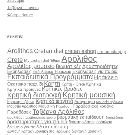
Σεμινάρια
Ταβέρνα – Tavern
Φύση – Nature
ΕΤΙΚΈΤΕΣ
Arolithos
Cretan diet
cretan eshop
cretaneshop.gr
Αρόλιθος
Crete
My cretan diet
Έθιμα
Αρόλιθος μουσείο
Βιωματικές Δραστηριότητες
Εκδηλώσεις
Εκδηλώσεις για παιδιά
Εκδηλώσεις Ηράκλειο
Εκπαιδευτικά Προγράμματα
Ηράκλειο
Κρήτη
Θεατρικό παιχνίδι
Κρητικά
Κρήτη - Crete
Κρητικές βραδιες
Κρητικά προϊόντα
Κρητική διατροφή
Κρητική μουσική
Κρητικό φαγητό
Λαογραφία
Κρητική ταβέρνα
Μουσεία Ηράκλειο
Μουσική
Παραδοσιακή κουζίνα
Μουσείο Αρόλιθος
Παράδοση
Ταβέρνα Αρόλιθος
Παραδόσεις
βιωματική εκπαίδευση
αρολιθος παραδοσιακό χωριό
διασκέδαση
δραστηριότητες για παιδιά
δραστηριότητες ηράκλειο
εκπαίδευση
δρώμενο για παιδιά
ζωντανή μουσική
ζωντανή κρητική μουσική στο Ηράκλειο