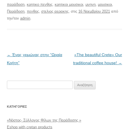
παράδοση
,
κρητικο πενθος
,
κρητικοι μουσικοι
,
μνηνη
,
μουσικοι
,
Παράδοση
,
πενθος
,
στελιος αερακης
, στις
16 Νοεμβρίου 2021
από
την/τον
admin
.
Πλοήγηση
←
Ένας χειμώνας στην “Ωραία
«The beautiful Crete» Our
άρθρων
Κρήτη”
traditional coffee house!
→
Αναζήτηση
για:
KΑΤΗΓΟΡΊΕΣ
«Νόστος- Σύλλογος Φίλων της Παράδοσης »
Eshop with cretan products