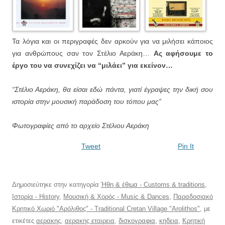
Τα λόγια και οι περιγραφές δεν αρκούν για να μιλήσει κάποιος
για ανθρώπους σαν τον Στέλιο Αεράκη…
Ας αφήσουμε το
έργο του να συνεχίζει να “μιλάει” για εκείνον…
“Στέλιο Αεράκη, θα είσαι εδώ πάντα, γιατί έγραψες την δική σου
ιστορία στην μουσική παράδοση του τόπου μας”
Φωτογραφίες από το αρχείο Στέλιου Αεράκη
Tweet
Pin It
Δημοσιεύτηκε στην κατηγορία
Ήθη & έθιμα - Customs & traditions
,
Ιστορία - History
,
Μουσική & Χορός - Music & Dances
,
Παραδοσιακό
Κρητικό Χωριό "Αρόλιθος" - Traditional Cretan Village "Arolithos"
, με
ετικέτες
αερακης
,
αερακης εταιρεια
,
δισκογραφια
,
κηδεια
,
Κρητική