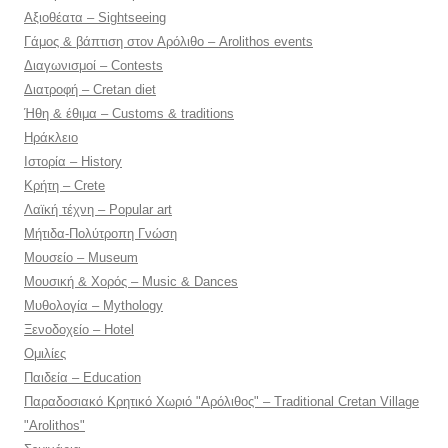
Αξιοθέατα – Sightseeing
Γάμος & βάπτιση στον Αρόλιθο – Arolithos events
Διαγωνισμοί – Contests
Διατροφή – Cretan diet
Ήθη & έθιμα – Customs & traditions
Ηράκλειο
Ιστορία – History
Κρήτη – Crete
Λαϊκή τέχνη – Popular art
Μήτιδα-Πολύτροπη Γνώση
Μουσείο – Museum
Μουσική & Χορός – Music & Dances
Μυθολογία – Mythology
Ξενοδοχείο – Hotel
Ομιλίες
Παιδεία – Education
Παραδοσιακό Κρητικό Χωριό "Αρόλιθος" – Traditional Cretan Village
"Arolithos"