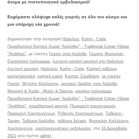
άτομα με πιστοποιητικό εμβολιασμού!
Ευχόμαστε ολόψυχα καλές γιορτές σε όλο τον κόσμο και
μια υπέροχη νέα χρονιά!
Δημοσιεύτηκε στην κατηγορία
Ηράκλειο
,
Κρήτη - Crete
,
Παραδοσιακό Κρητικό Χωριό "Αρόλιθος" - Traditional Cretan Village
"Arolithos"
, με ετικέτες
Γιορτές στον Αρόλιθο
,
Γιώργης Φασουλάς
,
Εορταστικό πρόγραμμα
,
ζωντανή κρητική μουσική στο Ηράκλειο
,
ζωντανή μουσική
,
Ηράκλειο
,
Κρήτη - Crete
,
Κρητική ταβέρνα
,
κρητικήμουσική
,
κρητικό κρασί
,
Κώστας Σαριδάκης
,
με ετικέτες
Γιορτές
,
Μιχάλης Καλλέργης
,
μουσικές βραδιές στον Αρόλιθο
,
Μουσική & Χορός - Music & Dances
,
μουσικο πρόγραμμα
,
Παραδοσιακό Κρητικό Χωριό "Αρόλιθος" - Traditional Cretan Village
"Arolithos"
,
παραδοσιακό φαγητό
,
Παραμονή πρωτοχρονιάς
,
Παραμονή Χριστουγέννων
,
Ρεβεγιόν Χριστουγέννων
,
Ταβέρνα -
Tavern
,
Ταβέρνα Αρόλιθος
,
ταβέρνα δελφύς
,
Φασουλάς Καλλέργης
,
Χριστούγεννα
,
χριστουγεννιάτικες εκδηλώσεις
, στις
16 Δεκεμβρίου
2021
από την/τον
admin
.