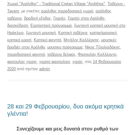
Χωριό "Αρόλιθος" - Traditional Cretan Village "Arolithos"
,
Ταβέρνα -
Tavern
, με ετικέτες
αρολιθος παραδοσιακό χωριό
,
αρόλιθος
ταβέρνα
,
βραδινή εξοδος
,
Γιορτές
,
Γιορτές στον Αρόλιθο
,
διασκέδαση
,
Εορταστικό πρόγραμμα
,
ζωντανή κρητική μουσική στο
Ηράκλειο
,
ζωντανή μουσική
,
Κρητική ταβέρνα
,
κρητικήμουσική
,
κρητικό κρασί
,
Κρητικό φαγητό
,
Μιχάλης Καλλέργης
,
μουσικές
βραδιές στον Αρόλιθο
,
μουσικο πρόγραμμα
,
Νίκος Τζουλιαδάκης
,
παραδοσιακό φαγητό
,
ταβέρνα δελφύς
,
Φασουλάς Καλλέργης
,
φασουλας χαρης
,
χαρησ φασουλασ
,
χορός
, στις
14 Φεβρουαρίου
2020
από την/τον
admin
.
28 και 29 Φεβρουαρίου, δυο ακόμα κρητικά
γλέντια!
Συνεχίζουμε και μεις δυνατά στον ρυθμό των