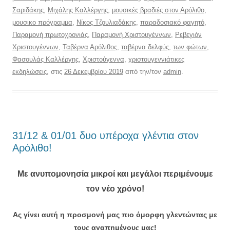
Σαριδάκης
,
Μιχάλης Καλλέργης
,
μουσικές βραδιές στον Αρόλιθο
,
μουσικο πρόγραμμα
,
Νίκος Τζουλιαδάκης
,
παραδοσιακό φαγητό
,
Παραμονή πρωτοχρονιάς
,
Παραμονή Χριστουγέννων
,
Ρεβεγιόν
Χριστουγέννων
,
Ταβέρνα Αρόλιθος
,
ταβέρνα δελφύς
,
των φώτων
,
Φασουλάς Καλλέργης
,
Χριστούγεννα
,
χριστουγεννιάτικες
εκδηλώσεις
, στις
26 Δεκεμβρίου 2019
από την/τον
admin
.
31/12 & 01/01 δυο υπέροχα γλέντια στον
Αρόλιθο!
Με ανυπομονησία μικροί και μεγάλοι περιμένουμε
τον νέο χρόνο!
Ας γίνει αυτή η προσμονή μας πιο όμορφη γλεντώντας με
τους αγαπημένους μας!