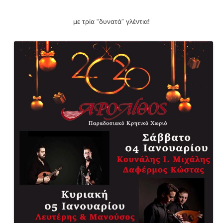
με τρία “δυνατά” γλέντια!