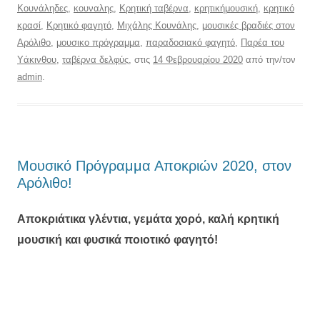
Κουνάληδες
,
κουναλης
,
Κρητική ταβέρνα
,
κρητικήμουσική
,
κρητικό
κρασί
,
Κρητικό φαγητό
,
Μιχάλης Κουνάλης
,
μουσικές βραδιές στον
Αρόλιθο
,
μουσικο πρόγραμμα
,
παραδοσιακό φαγητό
,
Παρέα του
Υάκινθου
,
ταβέρνα δελφύς
, στις
14 Φεβρουαρίου 2020
από την/τον
admin
.
Μουσικό Πρόγραμμα Αποκριών 2020, στον
Αρόλιθο!
Αποκριάτικα γλέντια, γεμάτα χορό, καλή κρητική
μουσική και φυσικά ποιοτικό φαγητό!