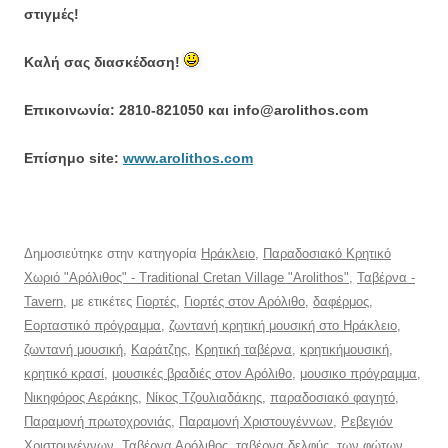
στιγμές!
Καλή σας διασκέδαση!
Επικοινωνία: 2810-821050 και info@arolithos.com
Eπίσημο site:
www.arolithos.com
Δημοσιεύτηκε στην κατηγορία
Ηράκλειο
,
Παραδοσιακό Κρητικό
Χωριό "Αρόλιθος" - Traditional Cretan Village "Arolithos"
,
Ταβέρνα -
Tavern
, με ετικέτες
Γιορτές
,
Γιορτές στον Αρόλιθο
,
δαφέρμος
,
Εορταστικό πρόγραμμα
,
ζωντανή κρητική μουσική στο Ηράκλειο
,
ζωντανή μουσική
,
Καράτζης
,
Κρητική ταβέρνα
,
κρητικήμουσική
,
κρητικό κρασί
,
μουσικές βραδιές στον Αρόλιθο
,
μουσικο πρόγραμμα
,
Νικηφόρος Αεράκης
,
Νίκος Τζουλιαδάκης
,
παραδοσιακό φαγητό
,
Παραμονή πρωτοχρονιάς
,
Παραμονή Χριστουγέννων
,
Ρεβεγιόν
Χριστουγέννων
,
Ταβέρνα Αρόλιθος
,
ταβέρνα δελφύς
,
των φώτων
,