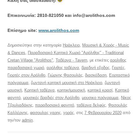
Καλή σας διασκέδαση!
Επικοινωνία: 2810-821050 και info@arolithos.com
Eπίσημο site:
www.arolithos.com
Δημοσιεύτηκε στην κατηγορία
Ηράκλειο
,
Μουσική & Χορός - Music
& Dances
,
Παραδοσιακό Κρητικό Χωριό "Αρόλιθος" - Traditional
Cretan Village "Arolithos"
,
Ταβέρνα - Tavern
, με ετικέτες
αρολιθος
παραδοσιακό χωριό
,
αρόλιθος ταβέρνα
,
βραδινή εξοδος
,
Γιορτές
,
Γιορτές στον Αρόλιθο
,
Γιώργης Φασουλάς
,
διασκέδαση
,
Εορταστικό
πρόγραμμα
,
ζωντανή κρητική μουσική στο Ηράκλειο
,
ζωντανή
μουσική
,
Κρητική ταβέρνα
,
κρητικήμουσική
,
κρητικό κρασί
,
Κρητικό
φαγητό
,
μουσικές βραδιές στον Αρόλιθο
,
μουσικο πρόγραμμα
,
Νίκος
Τζουλιαδάκης
,
παραδοσιακό φαγητό
,
ταβέρνα δελφύς
,
Φασουλάς
Καλλέργης
,
φασουλας χαρης
,
χορός
, στις
7 Φεβρουαρίου 2020
από
την/τον
admin
.