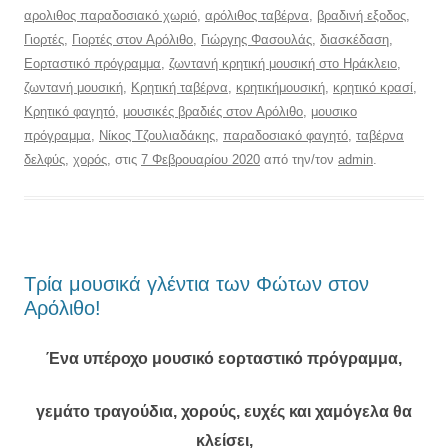
αρολιθος παραδοσιακό χωριό
,
αρόλιθος ταβέρνα
,
βραδινή εξοδος
,
Γιορτές
,
Γιορτές στον Αρόλιθο
,
Γιώργης Φασουλάς
,
διασκέδαση
,
Εορταστικό πρόγραμμα
,
ζωντανή κρητική μουσική στο Ηράκλειο
,
ζωντανή μουσική
,
Κρητική ταβέρνα
,
κρητικήμουσική
,
κρητικό κρασί
,
Κρητικό φαγητό
,
μουσικές βραδιές στον Αρόλιθο
,
μουσικο
πρόγραμμα
,
Νίκος Τζουλιαδάκης
,
παραδοσιακό φαγητό
,
ταβέρνα
δελφύς
,
χορός
, στις
7 Φεβρουαρίου 2020
από την/τον
admin
.
Τρία μουσικά γλέντια των Φώτων στον
Αρόλιθο!
Ένα υπέροχο μουσικό εορταστικό πρόγραμμα,
γεμάτο τραγούδια, χορούς, ευχές και χαμόγελα θα
κλείσει,