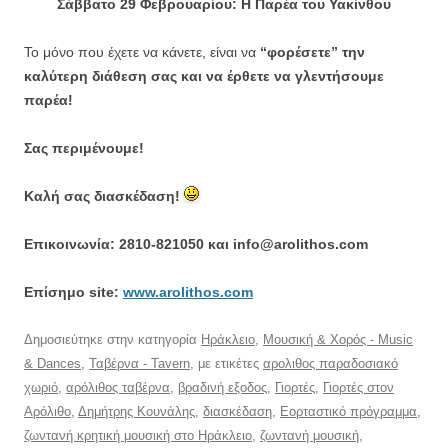
Σάββατο 29
Φεβρουαρίου
: Η Παρέα του Υακίνθου
Το μόνο που έχετε να κάνετε, είναι να
“φορέσετε” την
καλύτερη διάθεση σας και να έρθετε να γλεντήσουμε
παρέα!
Σας περιμένουμε!
Καλή σας διασκέδαση!
Επικοινωνία: 2810-821050 και info@arolithos.com
Eπίσημο site:
www.arolithos.com
Δημοσιεύτηκε στην κατηγορία
Ηράκλειο
,
Μουσική & Χορός - Music
& Dances
,
Ταβέρνα - Tavern
, με ετικέτες
αρολιθος παραδοσιακό
χωριό
,
αρόλιθος ταβέρνα
,
βραδινή εξοδος
,
Γιορτές
,
Γιορτές στον
Αρόλιθο
,
Δημήτρης Κουνάλης
,
διασκέδαση
,
Εορταστικό πρόγραμμα
,
ζωντανή κρητική μουσική στο Ηράκλειο
,
ζωντανή μουσική
,