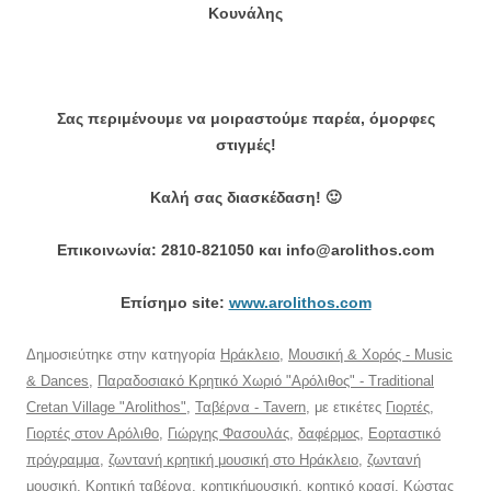
Κουνάλης
Σας περιμένουμε να μοιραστούμε παρέα, όμορφες
στιγμές!
Καλή σας διασκέδαση! 🙂
Επικοινωνία: 2810-821050 και info@arolithos.com
Eπίσημο site:
www.arolithos.com
Δημοσιεύτηκε στην κατηγορία
Ηράκλειο
,
Μουσική & Χορός - Music
& Dances
,
Παραδοσιακό Κρητικό Χωριό "Αρόλιθος" - Traditional
Cretan Village "Arolithos"
,
Ταβέρνα - Tavern
, με ετικέτες
Γιορτές
,
Γιορτές στον Αρόλιθο
,
Γιώργης Φασουλάς
,
δαφέρμος
,
Εορταστικό
πρόγραμμα
,
ζωντανή κρητική μουσική στο Ηράκλειο
,
ζωντανή
μουσική
,
Κρητική ταβέρνα
,
κρητικήμουσική
,
κρητικό κρασί
,
Κώστας