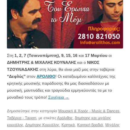
Στη
1, 2, 7 (Τσικνοπέμπτη), 9, 15, 16
και
17 Μαρτίου
οι
ΔΗΜΗΤΡΗΣ & ΜΙΧΑΛΗΣ ΚΟΥΝΑΛΗΣ
και ο
ΝΙΚΟΣ
ΤΖΟΥΛΙΑΔΑΚΗΣ
στη λύρα, θα είναι μαζί μας στην ταβέρνα
“Δεφλύς”
στον
ΑΡΟΛΙΘΟ
! Οι καταξιωμένοι καλλιτέχνες της
κρητικής μουσικής παράδοσης θα μας διασκεδάσουν με
μουσική, μαντινάδες και τραγούδια ερμηνεύοντάς τα με το
μοναδικό τους τρόπο!
Συνέχεια
→
Δημοσιεύτηκε στην κατηγορία
Μουσική & Χορός - Music & Dances
,
Ταβέρνα - Tavern
, με ετικέτες
Αρόλιθος
,
δημήτρης και μιχάλης
κουνάλης
,
Δημήτρης Κουνάλης
,
Κρητικά
,
Κρητική βραδιά
,
Μιχάλης