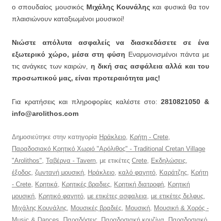
ο σπουδαίος μουσικός
Μιχάλης Κουνάλης
και φυσικά θα τον
πλαισιώνουν καταξιωμένοι μουσικοί!
Νιώστε απόλυτα ασφαλείς να διασκεδάσετε σε ένα
εξωτερικό χώρο, μέσα στη φύση
Εναρμονισμένοι πάντα με
τις ανάγκες των καιρών,
η δική σας ασφάλεια αλλά και του
προσωπικού μας, είναι προτεραιότητα μας!
Για κρατήσεις και πληροφορίες καλέστε στο:
2810821050 &
info@arolithos.com
Δημοσιεύτηκε στην κατηγορία
Ηράκλειο
,
Κρήτη - Crete
,
Παραδοσιακό Κρητικό Χωριό "Αρόλιθος" - Traditional Cretan Village
"Arolithos"
,
Ταβέρνα - Tavern
, με ετικέτες
Crete
,
Εκδηλώσεις
,
έξοδος
,
ζωντανή μουσική
,
Ηράκλειο
,
καλό φαγητό
,
Καράτζης
,
Κρήτη
- Crete
,
Κρητικά
,
Κρητικές βραδιες
,
Κρητική διατροφή
,
Κρητική
μουσική
,
Κρητικό φαγητό
,
με ετικέτες ασφαλεια
,
με ετικέτες δελφυς
,
Μιχάλης Κουνάλης
,
Μουσικές βραδιές
,
Μουσική
,
Μουσική & Χορός -
Music & Dances
,
Παραδόσεις
,
Παραδοσιακή κουζίνα
,
Παραδοσιακό