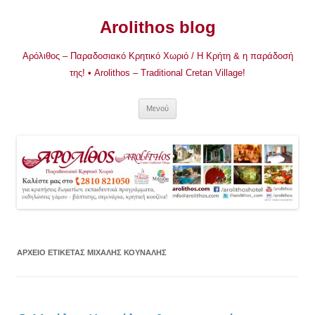
Μετάβαση
σε
Arolithos blog
περιεχόμενο
Αρόλιθος – Παραδοσιακό Κρητικό Χωριό / Η Κρήτη & η παράδοσή
της! • Arolithos – Traditional Cretan Village!
Μενού
ΑΡΧΕΊΟ ΕΤΙΚΈΤΑΣ
ΜΙΧΆΛΗΣ ΚΟΥΝΆΛΗΣ