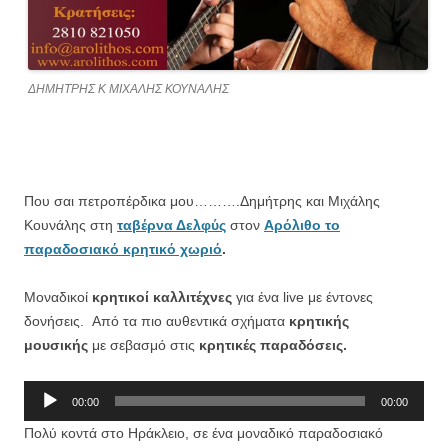
ΔΗΜΗΤΡΗΣ Κ ΜΙΧΑΛΗΣ ΚΟΥΝΑΛΗΣ
Που σαι πετροπέρδικα μου……….Δημήτρης και Μιχάλης
Κουνάλης στη
ταβέρνα Δελφύς
στον
Αρόλιθο το
παραδοσιακό κρητικό χωριό
.
Μοναδικοί
κρητικοί καλλιτέχνες
για ένα live με έντονες
δονήσεις. Από τα πιο αυθεντικά σχήματα
κρητικής
μουσικής
με σεβασμό στις
κρητικές παραδόσεις.
Πρόγραμμα
00:00
00:00
Αναπαραγωγής
Πολύ κοντά στο Ηράκλειο, σε ένα μοναδικό παραδοσιακό
Ήχου