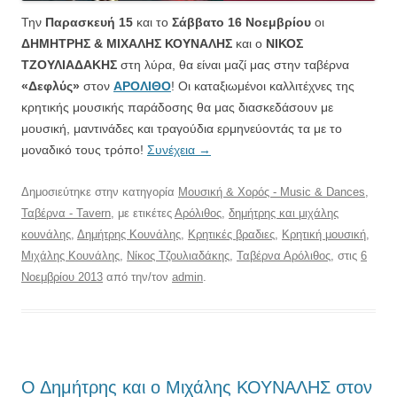
Την
Παρασκευή 15
και το
Σάββατο 16 Νοεμβρίου
οι
ΔΗΜΗΤΡΗΣ & ΜΙΧΑΛΗΣ ΚΟΥΝΑΛΗΣ
και ο
ΝΙΚΟΣ
ΤΖΟΥΛΙΑΔΑΚΗΣ
στη λύρα, θα είναι μαζί μας στην ταβέρνα
«Δεφλύς»
στον
ΑΡΟΛΙΘΟ
! Οι καταξιωμένοι καλλιτέχνες της
κρητικής μουσικής παράδοσης θα μας διασκεδάσουν με
μουσική, μαντινάδες και τραγούδια ερμηνεύοντάς τα με το
μοναδικό τους τρόπο!
Συνέχεια
→
Δημοσιεύτηκε στην κατηγορία
Μουσική & Χορός - Music & Dances
,
Ταβέρνα - Tavern
, με ετικέτες
Αρόλιθος
,
δημήτρης και μιχάλης
κουνάλης
,
Δημήτρης Κουνάλης
,
Κρητικές βραδιες
,
Κρητική μουσική
,
Μιχάλης Κουνάλης
,
Νίκος Τζουλιαδάκης
,
Ταβέρνα Αρόλιθος
, στις
6
Νοεμβρίου 2013
από την/τον
admin
.
Ο Δημήτρης και ο Μιχάλης ΚΟΥΝΑΛΗΣ στον