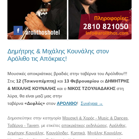
Δημήτρης & Μιχάλης Κουνάλης στον
Αρόλιθο τις Απόκριες!
Μουσικές αποκριάτικες βραδιές στην ταβέρνα του Αρόλιθου!!!
Στις
12 (Τσικνοπέμπτη)
και
13 Φεβρουαρίου
οι
ΔΗΜΗΤΡΗΣ
& ΜΙΧΑΛΗΣ ΚΟΥΝΑΛΗΣ
και ο
ΝΙΚΟΣ ΤΖΟΥΛΙΑΔΑΚΗΣ
στη
λύρα, θα είναι μαζί μας στην
ταβέρνα
«Δεφλύς»
στον
ΑΡΟΛΙΘΟ
!
Συνέχεια
→
Δημοσιεύτηκε στην κατηγορία
Μουσική & Χορός - Music & Dances
,
Ταβέρνα - Tavern
, με ετικέτες
αποκριάτικες εκδηλώσεις
,
Αρόλιθος
,
Δημήτρης Κουνάλης
,
Κουνάληδες
,
Κρητικά
,
Μιχάλης Κουνάλης
,