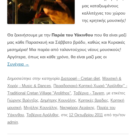
μας καταξιωμένους
καλλιτέχνες του χώρου
της κρητικής μουσικής!
Θα ξεκινήσουμε με την
Παρέα του Υάκινθου
που θα είναι μαζί
μας κάθε Παρασκευή και Σάββατο βράδυ, καθώς και Κυριακές
μεσημέρια! Μια παρέα από ταλαντούχους νέους μουσικούς!
Αργότερα, όπως και κάθε χρόνο, θα είναι μαζί μας οι
Συνέχεια
→
Δημοσιεύτηκε στην κατηγορία
Διατροφή - Cretan diet
,
Μουσική &
Χορός - Music & Dances
,
Παραδοσιακό Κρητικό Χωριό "Αρόλιθος" -
Traditional Cretan Village "Arolithos"
,
Ταβέρνα - Tavern
, με ετικέτες
Γιώργης Βρέντζος
,
Δημήτρης Κουνάλης
,
Κρητικές βραδιες
,
Κρητική
μουσική
,
Μιχάλης Κουνάλης
,
Νικηφόρος Αεράκης
,
Παρέα του
Υάκινθου
,
Ταβέρνα Αρόλιθος
, στις
12 Οκτωβρίου 2011
από την/τον
admin
.