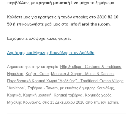
περιβάλλον, με
κρητική μουσική live
μέχρι το ξημέρωμα.
Καλέστε μας για κρατήσεις ή τυχόν απορίες στο
2810 82 10
50
ή επικοινωνήστε μαζί μας στο
info@arolithos.com.
Ευχόμαστε ολόψυχα καλές γιορτές
Δημήτρης και Μιχάλης Κουνάλης στον Αρόλιθο
Δημοσιεύτηκε στην κατηγορία
Ήθη & έθιμα - Customs & traditions
,
Ηράκλειο
,
Κρήτη - Crete
,
Μουσική & Χορός - Music & Dances
,
Παραδοσιακό Κρητικό Χωριό "Αρόλιθος" - Traditional Cretan Village
"Arolithos"
,
Ταβέρνα - Tavern
, με ετικέτες
Δημήτρης Κουνάλης
,
Κρητικά
,
Κρητική μουσική
,
Κρητική ταβέρνα
,
Κρητικός χορός
,
Μιχάλης Κουνάλης
, στις
13 Δεκεμβρίου 2016
από την/τον
admin
.