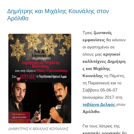
Δημήτρης και Μιχάλης Κουνάλης στον
Αρόλιθο
Τρεις
ζωντανές
εμφανίσεις
θα κάνουν
οι αγαπημένοι σε
όλους μας
κρητικοί
καλλιτέχνες
Δημήτρη
ς και Μιχάλης
Κουνάλης
τη Πέμπτη,
τη Παρασκευή και το
Σάββατο 05-06-07
Ιανουαρίου 2017 στη
ταβέρνα Δελφύς
στον
Αρόλιθο
.
Για τους λάτρεις της
ΔΗΜΗΤΡΗΣ Κ ΜΙΧΑΛΗΣ ΚΟΥΝΑΛΗΣ
κρητικής
μουσικής
θα