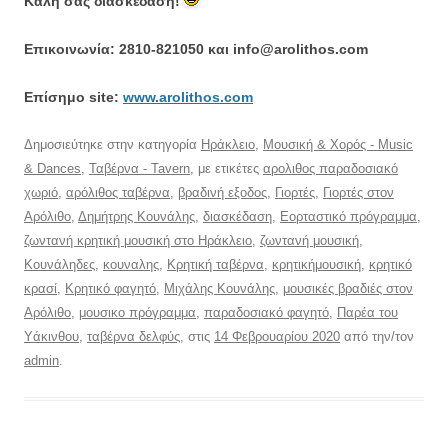
Καλή σας διασκέδαση!
Επικοινωνία: 2810-821050 και info@arolithos.com
Eπίσημο site:
www.arolithos.com
Δημοσιεύτηκε στην κατηγορία
Ηράκλειο
,
Μουσική & Χορός - Music
& Dances
,
Ταβέρνα - Tavern
, με ετικέτες
αρολιθος παραδοσιακό
χωριό
,
αρόλιθος ταβέρνα
,
βραδινή εξοδος
,
Γιορτές
,
Γιορτές στον
Αρόλιθο
,
Δημήτρης Κουνάλης
,
διασκέδαση
,
Εορταστικό πρόγραμμα
,
ζωντανή κρητική μουσική στο Ηράκλειο
,
ζωντανή μουσική
,
Κουνάληδες
,
κουναλης
,
Κρητική ταβέρνα
,
κρητικήμουσική
,
κρητικό
κρασί
,
Κρητικό φαγητό
,
Μιχάλης Κουνάλης
,
μουσικές βραδιές στον
Αρόλιθο
,
μουσικο πρόγραμμα
,
παραδοσιακό φαγητό
,
Παρέα του
Υάκινθου
,
ταβέρνα δελφύς
, στις
14 Φεβρουαρίου 2020
από την/τον
admin
.