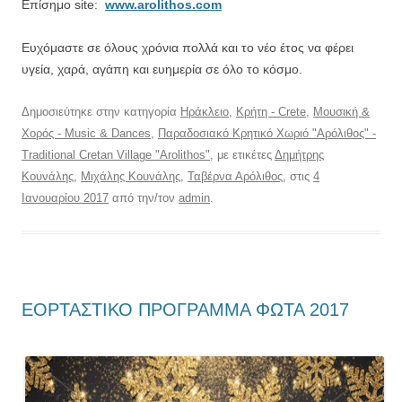
Επίσημο site:
www.arolithos.com
Ευχόμαστε σε όλους χρόνια πολλά και το νέο έτος να φέρει
υγεία, χαρά, αγάπη και ευημερία σε όλο το κόσμο.
Δημοσιεύτηκε στην κατηγορία
Ηράκλειο
,
Κρήτη - Crete
,
Μουσική &
Χορός - Music & Dances
,
Παραδοσιακό Κρητικό Χωριό "Αρόλιθος" -
Traditional Cretan Village "Arolithos"
, με ετικέτες
Δημήτρης
Κουνάλης
,
Μιχάλης Κουνάλης
,
Ταβέρνα Αρόλιθος
, στις
4
Ιανουαρίου 2017
από την/τον
admin
.
ΕΟΡΤΑΣΤΙΚΟ ΠΡΟΓΡΑΜΜΑ ΦΩΤΑ 2017