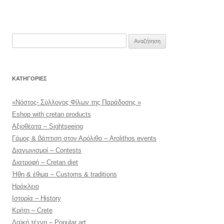
Αναζήτηση
για:
KΑΤΗΓΟΡΊΕΣ
«Νόστος- Σύλλογος Φίλων της Παράδοσης »
Eshop with cretan products
Αξιοθέατα – Sightseeing
Γάμος & βάπτιση στον Αρόλιθο – Arolithos events
Διαγωνισμοί – Contests
Διατροφή – Cretan diet
Ήθη & έθιμα – Customs & traditions
Ηράκλειο
Ιστορία – History
Κρήτη – Crete
Λαϊκή τέχνη – Popular art