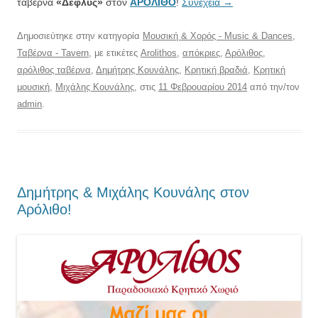
ταβέρνα
«Δεφλύς»
στον
ΑΡΟΛΙΘΟ
!
Συνέχεια
→
Δημοσιεύτηκε στην κατηγορία
Μουσική & Χορός - Music & Dances
,
Ταβέρνα - Tavern
, με ετικέτες
Arolithos
,
απόκριες
,
Αρόλιθος
,
αρόλιθος ταβέρνα
,
Δημήτρης Κουνάλης
,
Κρητική βραδιά
,
Κρητική
μουσική
,
Μιχάλης Κουνάλης
, στις
11 Φεβρουαρίου 2014
από την/τον
admin
.
Δημήτρης & Μιχάλης Κουνάλης στον
Αρόλιθο!