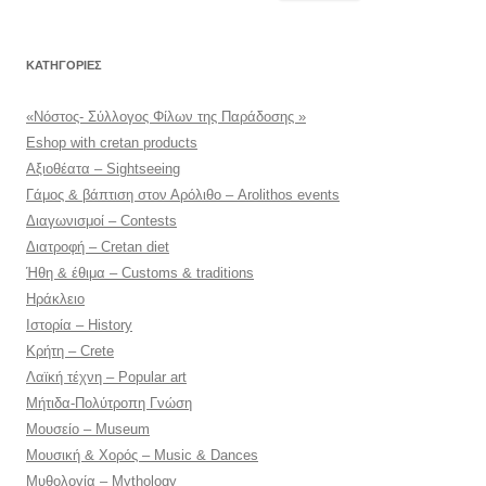
για:
KΑΤΗΓΟΡΊΕΣ
«Νόστος- Σύλλογος Φίλων της Παράδοσης »
Eshop with cretan products
Αξιοθέατα – Sightseeing
Γάμος & βάπτιση στον Αρόλιθο – Arolithos events
Διαγωνισμοί – Contests
Διατροφή – Cretan diet
Ήθη & έθιμα – Customs & traditions
Ηράκλειο
Ιστορία – History
Κρήτη – Crete
Λαϊκή τέχνη – Popular art
Μήτιδα-Πολύτροπη Γνώση
Μουσείο – Museum
Μουσική & Χορός – Music & Dances
Μυθολογία – Mythology