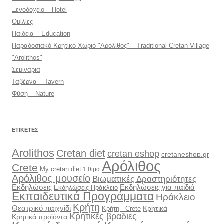
Ξενοδοχείο – Hotel
Ομιλίες
Παιδεία – Education
Παραδοσιακό Κρητικό Χωριό "Αρόλιθος" – Traditional Cretan Village
"Arolithos"
Σεμινάρια
Ταβέρνα – Tavern
Φύση – Nature
ΕΤΙΚΈΤΕΣ
Arolithos
Cretan diet
cretan eshop
cretaneshop.gr
Αρόλιθος
Crete
My cretan diet
Έθιμα
Αρόλιθος μουσείο
Βιωματικές Δραστηριότητες
Εκδηλώσεις
Εκδηλώσεις για παιδιά
Εκδηλώσεις Ηράκλειο
Εκπαιδευτικά Προγράμματα
Ηράκλειο
Κρήτη
Θεατρικό παιχνίδι
Κρητικά
Κρήτη - Crete
Κρητικές βραδιες
Κρητικά προϊόντα