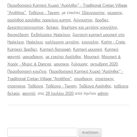
Παραδοσιακό Κρητικό Χωριό "Αρόλιθος" - Traditional Cretan Village
"Arolithos"
,
Ταβέρνα - Tavern
, με ετικέτες
15αυγουστος
,
αερακης
,
αρολιθοσ αρολιθος ηρακλειο κρητης
,
Αύγουστος
,
βραδιες
,
Δεκαπενταύγουστος
,
δελφυς
,
δημήτρης και μιχάλης κουνάλης
,
διασκέδαση
,
Εκδηλώσεις Ηράκλειο
,
ζωντανή κρητική μουσική στο
Ηράκλειο
,
Ηράκλειο
,
καλλεργης μιχαλης
,
κουναλης
,
Κρήτη - Crete
,
Κρητικές βραδιες
,
Κρητική διατροφή
,
Κρητική μουσική
,
Κρητικό
φαγητό
,
μακριδακης
,
με ετικέτες Αρόλιθος
,
Μουσική
,
Μουσική &
Χορός - Music & Dances
,
μουσικοι
,
ξυλουρης
,
οκτωβρησ 2020
,
Παραδοσιακή κουζίνα
,
Παραδοσιακό Κρητικό Χωριό "Αρόλιθος" -
Traditional Cretan Village "Arolithos"
,
σαριδακης
,
στρατακης
,
στρατακια
,
Ταβέρνα
,
Ταβέρνα - Tavern
,
Ταβέρνα Αρόλιθος
,
ταβέρνα
δελφύς
,
φαγητό
, στις
28 Ιουλίου 2020
από την/τον
admin
.
Αναζήτηση