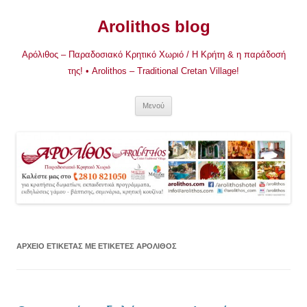
Μετάβαση
σε
Arolithos blog
περιεχόμενο
Αρόλιθος – Παραδοσιακό Κρητικό Χωριό / Η Κρήτη & η παράδοσή
της! • Arolithos – Traditional Cretan Village!
Μενού
ΑΡΧΕΊΟ ΕΤΙΚΈΤΑΣ
ΜΕ ΕΤΙΚΈΤΕΣ ΑΡΌΛΙΘΟΣ