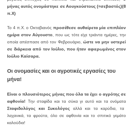
μήνας αυτός ονομάστηκε σε Αουγκούστους (=σεβαστός)(8
π.Χ)
Το 4 π.Χ. ο Οκταβιανός
προσέθεσε αυθαίρετα μία επιπλέον
ημέρα στον Αύγουστο
, που ως τότε είχε τριάντα ημέρες, την
οποία απέσπασε από τον Φεβρουάριο,
ώστε να μην υστερεί
σε διάρκεια από τον Ιούλιο, που ήταν αφιερωμένος στον
Ιούλιο Καίσαρα.
Οι ονομασίες και οι αγροτικές εργασίες του
μήνα!
Είναι ο πλουσιότερος μήνας που όλα τα έχει ο αγρότης σε
αφθονία!
Την σταφίδα και τα σύκα γι αυτό και τα ονόματα
Σταφιδολόγος και Συκολόγος
αλλά και τα καρύδια, τα
λαχανικά, τα φρούτα, όλο σε αφθονία και το σπιτικό γεμάτο
καλούδια!