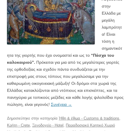
στην
Ελλάδα με
μεγάλη
λαμπρότητ
α! Είναι
τόση η
σημαντικότ
ητα της γιορτής που έχει ονομαστεί και ως το
“Πάσχα του
καλοκαιριού”.
Πρόκειται για μια από τις μεγαλύτερες γιορτές
της ορθοδοξίας και σχεδόν πάντα συνδυάζεται με την
επιστροφή μας στους τόπους που μεγαλώσαμε για την
καθιερωμένη οικογενειακή μάζωξη! Οι δρόμοι στα χωριά της
Ελλάδας κατακλύζονται από ντόπιους και επισκέπτες, και τα
πανηγύρια με τοπικούς μεζέδες και κάθε λογής ψιλολοΐδια προς
πώληση, είναι γεγονός!
Συνέχεια
→
Δημοσιεύτηκε στην κατηγορία
Ήθη & έθιμα - Customs & traditions
,
Κρήτη - Crete
,
Ξενοδοχείο - Hotel
,
Παραδοσιακό Κρητικό Χωριό