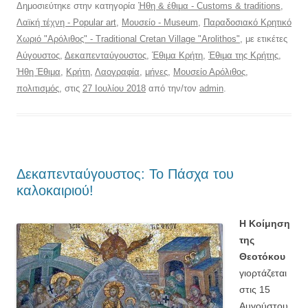
Δημοσιεύτηκε στην κατηγορία
Ήθη & έθιμα - Customs & traditions
,
Λαϊκή τέχνη - Popular art
,
Μουσείο - Museum
,
Παραδοσιακό Κρητικό
Χωριό "Αρόλιθος" - Traditional Cretan Village "Arolithos"
, με ετικέτες
Αύγουστος
,
Δεκαπενταύγουστος
,
Έθιμα Κρήτη
,
Έθιμα της Κρήτης
,
Ήθη Έθιμα
,
Κρήτη
,
Λαογραφία
,
μήνες
,
Μουσείο Αρόλιθος
,
πολιτισμός
, στις
27 Ιουλίου 2018
από την/τον
admin
.
Δεκαπενταύγουστος: Το Πάσχα του
καλοκαιριού!
Η Κοίμηση
της
Θεοτόκου
γιορτάζεται
στις 15
Αυγούστου