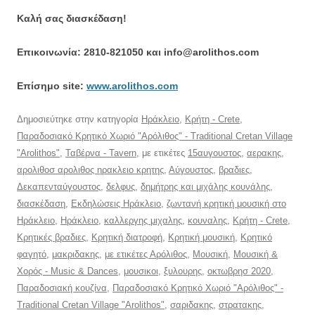
Καλή σας διασκέδαση!
Επικοινωνία: 2810-821050 και info@arolithos.com
Eπίσημο site:
www.arolithos.com
Δημοσιεύτηκε στην κατηγορία
Ηράκλειο
,
Κρήτη - Crete
,
Παραδοσιακό Κρητικό Χωριό "Αρόλιθος" - Traditional Cretan Village
"Arolithos"
,
Ταβέρνα - Tavern
, με ετικέτες
15αυγουστος
,
αερακης
,
αρολιθοσ αρολιθος ηρακλειο κρητης
,
Αύγουστος
,
βραδιες
,
Δεκαπενταύγουστος
,
δελφυς
,
δημήτρης και μιχάλης κουνάλης
,
διασκέδαση
,
Εκδηλώσεις Ηράκλειο
,
ζωντανή κρητική μουσική στο
Ηράκλειο
,
Ηράκλειο
,
καλλεργης μιχαλης
,
κουναλης
,
Κρήτη - Crete
,
Κρητικές βραδιες
,
Κρητική διατροφή
,
Κρητική μουσική
,
Κρητικό
φαγητό
,
μακριδακης
,
με ετικέτες Αρόλιθος
,
Μουσική
,
Μουσική &
Χορός - Music & Dances
,
μουσικοι
,
ξυλουρης
,
οκτωβρησ 2020
,
Παραδοσιακή κουζίνα
,
Παραδοσιακό Κρητικό Χωριό "Αρόλιθος" -
Traditional Cretan Village "Arolithos"
,
σαριδακης
,
στρατακης
,