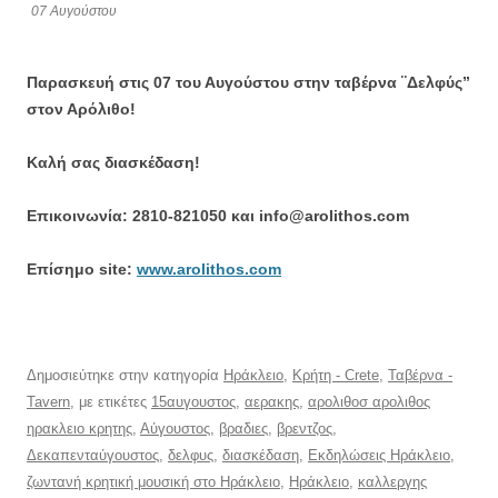
07 Αυγούστου
Παρασκευή στις 07 του Αυγούστου στην ταβέρνα ¨Δελφύς”
στον Αρόλιθο!
Καλή σας διασκέδαση!
Επικοινωνία: 2810-821050 και info@arolithos.com
Eπίσημο site:
www.arolithos.com
Δημοσιεύτηκε στην κατηγορία
Ηράκλειο
,
Κρήτη - Crete
,
Ταβέρνα -
Tavern
, με ετικέτες
15αυγουστος
,
αερακης
,
αρολιθοσ αρολιθος
ηρακλειο κρητης
,
Αύγουστος
,
βραδιες
,
βρεντζος
,
Δεκαπενταύγουστος
,
δελφυς
,
διασκέδαση
,
Εκδηλώσεις Ηράκλειο
,
ζωντανή κρητική μουσική στο Ηράκλειο
,
Ηράκλειο
,
καλλεργης