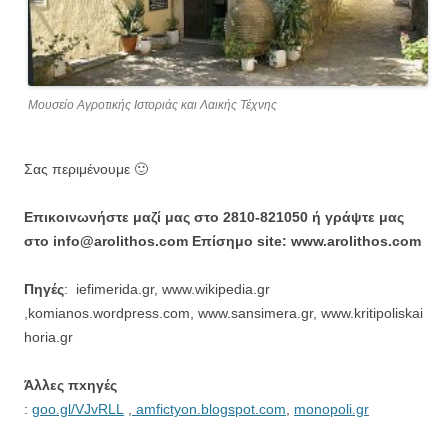
Μουσείο Αγροτικής Ιστοριάς και Λαικής Τέχνης
Σας περιμένουμε 🙂
Επικοινωνήστε μαζί μας στο 2810-821050 ή γράψτε μας
στο info@arolithos.com
Επίσημο site: www.arolithos.com
Πηγές
: iefimerida.gr, www.wikipedia.gr
,komianos.wordpress.com, www.sansimera.gr, www.kritipoliskai
horia.gr
Άλλες πxηγές
:
goo.gl/VJvRLL
,
amfictyon.blogspot.com
,
monopoli.gr