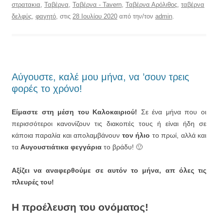
στρατακια
,
Ταβέρνα
,
Ταβέρνα - Tavern
,
Ταβέρνα Αρόλιθος
,
ταβέρνα
δελφύς
,
φαγητό
, στις
28 Ιουλίου 2020
από την/τον
admin
.
Αύγουστε, καλέ μου μήνα, να ’σουν τρεις
φορές το χρόνο!
Είμαστε στη μέση του Καλοκαιριού!
Σε ένα μήνα που οι
περισσότεροι κανονίζουν τις διακοπές τους ή είναι ήδη σε
κάποια παραλία και απολαμβάνουν
τον ήλιο
τo πρωί, αλλά και
τα
Αυγουστιάτικα φεγγάρια
το βράδυ! 🙂
Αξίζει να αναφερθούμε σε αυτόν το μήνα, απ όλες τις
πλευρές του!
Η προέλευση του ονόματος!