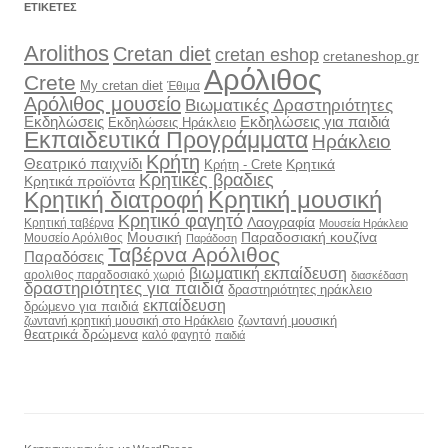
ΕΤΙΚΈΤΕΣ
Arolithos
Cretan diet
cretan eshop
cretaneshop.gr
Αρόλιθος
Crete
My cretan diet
Έθιμα
Αρόλιθος μουσείο
Βιωματικές Δραστηριότητες
Εκδηλώσεις
Εκδηλώσεις για παιδιά
Εκδηλώσεις Ηράκλειο
Εκπαιδευτικά Προγράμματα
Ηράκλειο
Κρήτη
Θεατρικό παιχνίδι
Κρητικά
Κρήτη - Crete
Κρητικές βραδιες
Κρητικά προϊόντα
Κρητική διατροφή
Κρητική μουσική
Κρητικό φαγητό
Λαογραφία
Κρητική ταβέρνα
Μουσεία Ηράκλειο
Μουσική
Παραδοσιακή κουζίνα
Μουσείο Αρόλιθος
Παράδοση
Ταβέρνα Αρόλιθος
Παραδόσεις
βιωματική εκπαίδευση
αρολιθος παραδοσιακό χωριό
διασκέδαση
δραστηριότητες για παιδιά
δραστηριότητες ηράκλειο
εκπαίδευση
δρώμενο για παιδιά
ζωντανή μουσική
ζωντανή κρητική μουσική στο Ηράκλειο
θεατρικά δρώμενα
καλό φαγητό
παιδιά