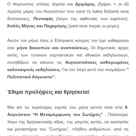
Ο Αύγουστος επίσης λέγεται και
Δριμάρης
(δρίμες = οι έξι
πρώτες μέρες του Αυγούστου που κατά τη λαϊκή δοξασία είναι
δυσοίωνες),
Πενταφάς
(λόγω της αφθονίας των καρπών),
Καλός Μήνας και Παχομύγης
(γιατί είναι παχιές οι μύγες).
Αυτόν τον μήνα όλος ο Ελληνικός κόσμος τον έχει καθιερώσει
σαν
μήνα διακοπών και αναπαύσεως.
Οι δημοτικές αρχές
εκτός των τοπικών εορταστικών και εθνικών εκδηλώσεων,
συνηθίζουν να κάνουν τις
Αυγουστιάτικες καθιερωμένες
καλοκαιρινές εκδηλώσεις.
Για τον λόγο αυτό τον ονομάζουν
”
Πολιτιστικό Αύγουστο”.
Έθιμα προλήψεις και θρησκεία!
Μια απ τις κυριότερες εορτές του μήνα αυτού είναι στις
6
Αυγούστου “Η Μεταμόρφωση του Σωτήρος” .
Παλιότερα,
λόγω της θρησκευτικής αξίας, της γιορτής αυτής, σε εκκλησίες
και μοναστήρια του “Σωτήρος”, πλήθος ανθρώπων, από τις