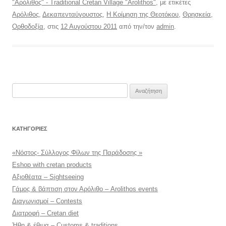
"Αρόλιθος" - Traditional Cretan Village "Arolithos"
, με ετικέτες
Αρόλιθος
,
Δεκαπενταύγουστος
,
Η Κοίμηση της Θεοτόκου
,
Θρησκεία
,
Ορθοδοξία
, στις
12 Αυγούστου 2011
από την/τον
admin
.
Αναζήτηση
για:
KΑΤΗΓΟΡΊΕΣ
«Νόστος- Σύλλογος Φίλων της Παράδοσης »
Eshop with cretan products
Αξιοθέατα – Sightseeing
Γάμος & βάπτιση στον Αρόλιθο – Arolithos events
Διαγωνισμοί – Contests
Διατροφή – Cretan diet
Ήθη & έθιμα – Customs & traditions