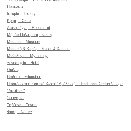
Ηράκλειο
Ιστορία – History
Κρήτη – Crete
Λαϊκή τέχνη – Popular art
Μήτιδα-Πολύτροπη Γνώση
Μουσείο – Museum
Μουσική & Χορός – Music & Dances
Μυθολογία – Mythology
Ξενοδοχείο – Hotel
Ομιλίες
Παιδεία – Education
Παραδοσιακό Κρητικό Χωριό "Αρόλιθος" – Traditional Cretan Village
"Arolithos"
Σεμινάρια
Ταβέρνα – Tavern
Φύση – Nature