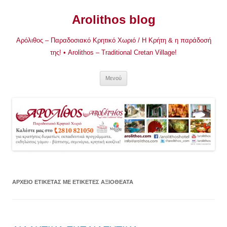
Μετάβαση
σε
Arolithos blog
περιεχόμενο
Αρόλιθος – Παραδοσιακό Κρητικό Χωριό / Η Κρήτη & η παράδοσή
της! • Arolithos – Traditional Cretan Village!
Μενού
ΑΡΧΕΊΟ ΕΤΙΚΈΤΑΣ
ΜΕ ΕΤΙΚΈΤΕΣ ΑΞΙΟΘΈΑΤΑ