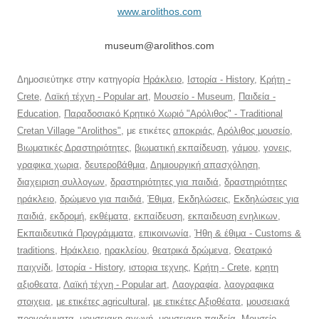
www.arolithos.com
museum@arolithos.com
Δημοσιεύτηκε στην κατηγορία
Ηράκλειο
,
Ιστορία - History
,
Κρήτη -
Crete
,
Λαϊκή τέχνη - Popular art
,
Μουσείο - Museum
,
Παιδεία -
Education
,
Παραδοσιακό Κρητικό Χωριό "Αρόλιθος" - Traditional
Cretan Village "Arolithos"
, με ετικέτες
αποκριάς
,
Αρόλιθος μουσείο
,
Βιωματικές Δραστηριότητες
,
βιωματική εκπαίδευση
,
γάμου
,
γονεις
,
γραφικα χωρια
,
δευτεροβάθμια
,
Δημιουργική απασχόληση
,
διαχειριση συλλογων
,
δραστηριότητες για παιδιά
,
δραστηριότητες
ηράκλειο
,
δρώμενο για παιδιά
,
Έθιμα
,
Εκδηλώσεις
,
Εκδηλώσεις για
παιδιά
,
εκδρομή
,
εκθέματα
,
εκπαίδευση
,
εκπαιδευση ενηλικων
,
Εκπαιδευτικά Προγράμματα
,
επικοινωνία
,
Ήθη & έθιμα - Customs &
traditions
,
Ηράκλειο
,
ηρακλείου
,
θεατρικά δρώμενα
,
Θεατρικό
παιχνίδι
,
Ιστορία - History
,
ιστορια τεχνης
,
Κρήτη - Crete
,
κρητη
αξιοθεατα
,
Λαϊκή τέχνη - Popular art
,
Λαογραφία
,
λαογραφικα
στοιχεια
,
με ετικέτες agricultural
,
με ετικέτες Αξιοθέατα
,
μουσειακά
προγράμματα
,
μουσειακη αγωγή
,
μουσειακη παιδεία
,
Μουσείο -