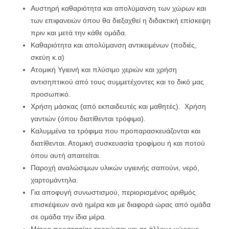
Αυστηρή καθαριότητα και απολύμανση των χώρων και
των επιφανειών όπου θα διεξαχθεί η διδακτική επίσκεψη
πριν και μετά την κάθε ομάδα.
Καθαριότητα και απολύμανση αντικειμένων (ποδιές,
σκεύη κ.α)
Ατομική Υγιεινή και πλύσιμο χεριών και χρήση
αντισηπτικού από τους συμμετέχοντες και το δικό μας
προσωπικό.
Χρήση μάσκας (από εκπαιδευτές και μαθητές). Χρήση
γαντιών (όπου διατίθενται τρόφιμα).
Καλυμμένα τα τρόφιμα που προπαρασκευάζονται και
διατίθενται. Ατομική συσκευασία τροφίμου ή και ποτού
όπου αυτή απαιτείται.
Παροχή αναλώσιμων υλικών υγιεινής σαπούνι, νερό,
χαρτομάντηλα.
Για αποφυγή συνωστισμού, περιορισμένος αριθμός
επισκέψεων ανά ημέρα και με διαφορά ώρας από ομάδα
σε ομάδα την ίδια μέρα.
Μέτρα προστασίας τηρούνται και σε άλλους χώρους