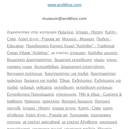
www.arolithos.com
museum@arolithos.com
Δημοσιεύτηκε στην κατηγορία
Ηράκλειο
,
Ιστορία - History
,
Κρήτη -
Crete
,
Λαϊκή τέχνη - Popular art
,
Μουσείο - Museum
,
Παιδεία -
Education
,
Παραδοσιακό Κρητικό Χωριό "Αρόλιθος" - Traditional
Cretan Village "Arolithos"
, με ετικέτες
αποκριάς
,
Αρόλιθος μουσείο
,
Βιωματικές Δραστηριότητες
,
βιωματική εκπαίδευση
,
γάμου
,
γονεις
,
γραφικα χωρια
,
δευτεροβάθμια
,
Δημιουργική απασχόληση
,
διαχειριση συλλογων
,
δραστηριότητες για παιδιά
,
δραστηριότητες
ηράκλειο
,
δρώμενο για παιδιά
,
Έθιμα
,
Εκδηλώσεις
,
Εκδηλώσεις για
παιδιά
,
εκδρομή
,
εκθέματα
,
εκπαίδευση
,
εκπαιδευση ενηλικων
,
Εκπαιδευτικά Προγράμματα
,
επικοινωνία
,
Ήθη & έθιμα - Customs &
traditions
,
Ηράκλειο
,
ηρακλείου
,
θεατρικά δρώμενα
,
Θεατρικό
παιχνίδι
,
Ιστορία - History
,
ιστορια τεχνης
,
Κρήτη - Crete
,
κρητη
αξιοθεατα
,
Λαϊκή τέχνη - Popular art
,
Λαογραφία
,
λαογραφικα
στοιχεια
,
με ετικέτες agricultural
,
με ετικέτες Αξιοθέατα
,
μουσειακά
προγράμματα
,
μουσειακη αγωγή
,
μουσειακη παιδεία
,
Μουσείο -