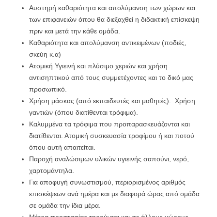
Αυστηρή καθαριότητα και απολύμανση των χώρων και
των επιφανειών όπου θα διεξαχθεί η διδακτική επίσκεψη
πριν και μετά την κάθε ομάδα.
Καθαριότητα και απολύμανση αντικειμένων (ποδιές,
σκεύη κ.α)
Ατομική Υγιεινή και πλύσιμο χεριών και χρήση
αντισηπτικού από τους συμμετέχοντες και το δικό μας
προσωπικό.
Χρήση μάσκας (από εκπαιδευτές και μαθητές). Χρήση
γαντιών (όπου διατίθενται τρόφιμα).
Καλυμμένα τα τρόφιμα που προπαρασκευάζονται και
διατίθενται. Ατομική συσκευασία τροφίμου ή και ποτού
όπου αυτή απαιτείται.
Παροχή αναλώσιμων υλικών υγιεινής σαπούνι, νερό,
χαρτομάντηλα.
Για αποφυγή συνωστισμού, περιορισμένος αριθμός
επισκέψεων ανά ημέρα και με διαφορά ώρας από ομάδα
σε ομάδα την ίδια μέρα.
Μέτρα προστασίας τηρούνται και σε άλλους χώρους