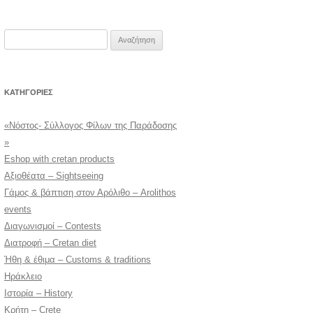
Αναζήτηση
για:
KΑΤΗΓΟΡΊΕΣ
«Νόστος- Σύλλογος Φίλων της Παράδοσης
»
Eshop with cretan products
Αξιοθέατα – Sightseeing
Γάμος & βάπτιση στον Αρόλιθο – Arolithos
events
Διαγωνισμοί – Contests
Διατροφή – Cretan diet
Ήθη & έθιμα – Customs & traditions
Ηράκλειο
Ιστορία – History
Κρήτη – Crete