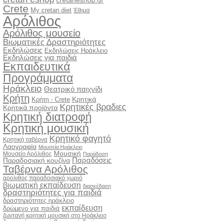
cretaneshop.gr
Crete
My cretan diet
Έθιμα
Αρόλιθος
Αρόλιθος μουσείο
Βιωματικές Δραστηριότητες
Εκδηλώσεις
Εκδηλώσεις Ηράκλειο
Εκδηλώσεις για παιδιά
Εκπαιδευτικά
Προγράμματα
Ηράκλειο
Θεατρικό παιχνίδι
Κρήτη
Κρητικά
Κρήτη - Crete
Κρητικές βραδιες
Κρητικά προϊόντα
Κρητική διατροφή
Κρητική μουσική
Κρητικό φαγητό
Κρητική ταβέρνα
Λαογραφία
Μουσεία Ηράκλειο
Μουσική
Μουσείο Αρόλιθος
Παράδοση
Παραδόσεις
Παραδοσιακή κουζίνα
Ταβέρνα Αρόλιθος
αρολιθος παραδοσιακό χωριό
βιωματική εκπαίδευση
διασκέδαση
δραστηριότητες για παιδιά
δραστηριότητες ηράκλειο
εκπαίδευση
δρώμενο για παιδιά
ζωντανή κρητική μουσική στο Ηράκλειο