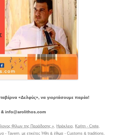
 ταβέρνα «Δελφύς», να γιορτάσουμε παρέα!
 & info@arolithos.com
λλογος Φίλων της Παράδοσης »
,
Ηράκλειο
,
Κρήτη - Crete
,
να - Tavern
, με ετικέτες
Ήθη & έθιμα - Customs & traditions
,