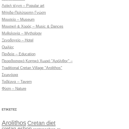
Λαϊκή τέχνη – Popular art
Μήτιδα-Πολύτροπη Γνώση
Μουσείο – Museum
Μουσική & Χορός – Music & Dances
Μυθολογία – Mythology
Ξενοδοχείο – Hotel
Ομιλίες
Παιδεία – Education
Παραδοσιακό Κρητικό Χωριό "Αρόλιθος" –
Traditional Cretan Village "Arolithos"
Σεμινάρια
Ταβέρνα – Tavern
Φύση – Nature
ΕΤΙΚΈΤΕΣ
Arolithos
Cretan diet
cretan eshop