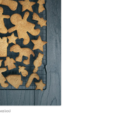
καλιού