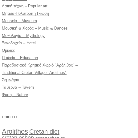
Λαϊκή τέχνη – Popular art
Μήτιδα-Πολύτροπη Γνώση
Μουσείο – Museum
Μουσική & Χορός – Music & Dances
Μυθολογία – Mythology
Ξενοδοχείο – Hotel
Ομιλίες
Παιδεία – Education
Παραδοσιακό Κρητικό Χωριό "Αρόλιθος" –
Traditional Cretan Village "Arolithos"
Σεμινάρια
Ταβέρνα – Tavern
Φύση – Nature
ΕΤΙΚΈΤΕΣ
Arolithos
Cretan diet
cretan eshop