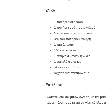
ΥΛΙΚΑ
1 ποτήρι ‏ελαιόλαδο
1 ποτήρι ‏χυμό πορτοκαλιού
‏ξύσμα από ένα πορτοκάλι
3/4 του ποτηριού ‏ζάχαρη
1 πρέζα ‏αλάτι
1/2 κ.γ. ‏κανέλα
1 σφηνάκι ‏κονιάκ ή λικέρ
1 φακελάκι ‏μπέικιν
‏αλεύρι όσο πάρει
ζάχαρη για πασπάλισμα
Εκτέλεση
Ανακατεύετε σε μπολ όλα τα υλικά μαζί
πάρει η ζύμη σας μέχρι να γίνει εύπλαστ