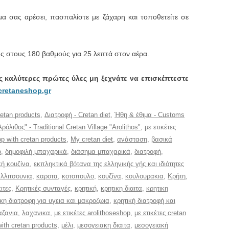
α σας αρέσει, πασπαλίστε με ζάχαρη και τοποθετείτε σε
 στους 180 βαθμούς για 25 λεπτά στον αέρα.
ις καλύτερες πρώτες ύλες μη ξεχνάτε να επισκέπτεστε
retaneshop.gr
etan products
,
Διατροφή - Cretan diet
,
Ήθη & έθιμα - Customs
λιθος" - Traditional Cretan Village "Arolithos"
, με ετικέτες
p with cretan products
,
My cretan diet
,
ανάσταση
,
βασικά
ό
,
δημοφιλή μπαχαρικά
,
διάσημα μπαχαρικά
,
διατροφή
,
κή κουζίνα
,
εκπληκτικά βότανα της ελληνικής γής και ιδιότητες
λλιτσουνια
,
καροτα
,
κοτοπουλο
,
κουζίνα
,
κουλουρακια
,
Κρήτη
,
ιτες
,
Κρητικές συνταγές
,
κρητική
,
κρητικη διαιτα
,
κρητικη
ικη διατροφη για υγεια και μακροζωια
,
κρητική διατροφή και
αζανια
,
λαχανικα
,
με ετικέτες arolithoseshop
,
με ετικέτες cretan
with cretan products
,
μέλι
,
μεσογειακη διαιτα
,
μεσογειακή