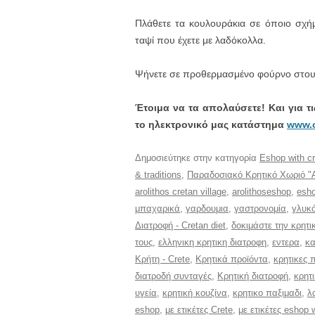
Πλάθετε τα κουλουράκια σε όποιο σχήμ
ταψί που έχετε με λαδόκολλα.
Ψήνετε σε προθερμασμένο φούρνο στους
Έτοιμα να τα απολαύσετε! Και για τ
το ηλεκτρονικό μας κατάστημα
www.c
Δημοσιεύτηκε στην κατηγορία
Eshop with cr
& traditions
,
Παραδοσιακό Κρητικό Χωριό "Αρό
arolithos cretan village
,
arolithoseshop
,
esho
μπαχαρικά
,
γαρδουμια
,
γαστρονομία
,
γλυκ
Διατροφή - Cretan diet
,
δοκιμάστε την κρητι
τους
,
ελληνικη κρητικη διατροφη
,
εντερα
,
κα
Κρήτη - Crete
,
Κρητικά προϊόντα
,
κρητικες π
διατροδή συνταγές
,
Κρητική διατροφή
,
κρητ
υγεία
,
κρητική κουζίνα
,
κρητικο παξιμαδι
,
λ
eshop
,
με ετικέτες Crete
,
με ετικέτες eshop 