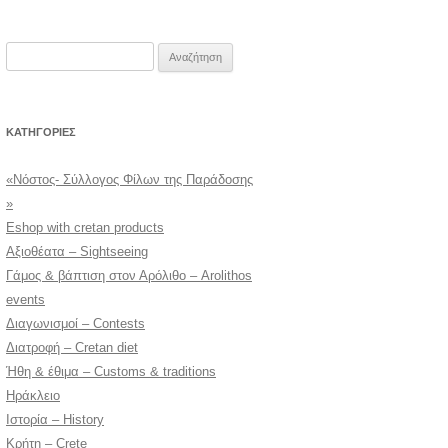
Αναζήτηση
για:
KΑΤΗΓΟΡΊΕΣ
«Νόστος- Σύλλογος Φίλων της Παράδοσης
»
Eshop with cretan products
Αξιοθέατα – Sightseeing
Γάμος & βάπτιση στον Αρόλιθο – Arolithos
events
Διαγωνισμοί – Contests
Διατροφή – Cretan diet
Ήθη & έθιμα – Customs & traditions
Ηράκλειο
Ιστορία – History
Κρήτη – Crete