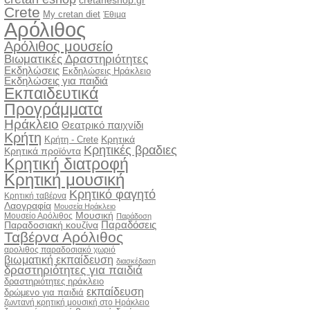
cretaneshop.gr
Crete
My cretan diet
Έθιμα
Αρόλιθος
Αρόλιθος μουσείο
Βιωματικές Δραστηριότητες
Εκδηλώσεις
Εκδηλώσεις Ηράκλειο
Εκδηλώσεις για παιδιά
Εκπαιδευτικά
Προγράμματα
Ηράκλειο
Θεατρικό παιχνίδι
Κρήτη
Κρητικά
Κρήτη - Crete
Κρητικές βραδιες
Κρητικά προϊόντα
Κρητική διατροφή
Κρητική μουσική
Κρητικό φαγητό
Κρητική ταβέρνα
Λαογραφία
Μουσεία Ηράκλειο
Μουσική
Μουσείο Αρόλιθος
Παράδοση
Παραδόσεις
Παραδοσιακή κουζίνα
Ταβέρνα Αρόλιθος
αρολιθος παραδοσιακό χωριό
βιωματική εκπαίδευση
διασκέδαση
δραστηριότητες για παιδιά
δραστηριότητες ηράκλειο
εκπαίδευση
δρώμενο για παιδιά
ζωντανή κρητική μουσική στο Ηράκλειο