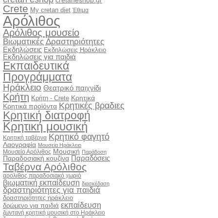
cretaneshop.gr
Crete
My cretan diet
Έθιμα
Αρόλιθος
Αρόλιθος μουσείο
Βιωματικές Δραστηριότητες
Εκδηλώσεις
Εκδηλώσεις Ηράκλειο
Εκδηλώσεις για παιδιά
Εκπαιδευτικά
Προγράμματα
Ηράκλειο
Θεατρικό παιχνίδι
Κρήτη
Κρητικά
Κρήτη - Crete
Κρητικές βραδιες
Κρητικά προϊόντα
Κρητική διατροφή
Κρητική μουσική
Κρητικό φαγητό
Κρητική ταβέρνα
Λαογραφία
Μουσεία Ηράκλειο
Μουσική
Μουσείο Αρόλιθος
Παράδοση
Παραδόσεις
Παραδοσιακή κουζίνα
Ταβέρνα Αρόλιθος
αρολιθος παραδοσιακό χωριό
βιωματική εκπαίδευση
διασκέδαση
δραστηριότητες για παιδιά
δραστηριότητες ηράκλειο
εκπαίδευση
δρώμενο για παιδιά
ζωντανή κρητική μουσική στο Ηράκλειο