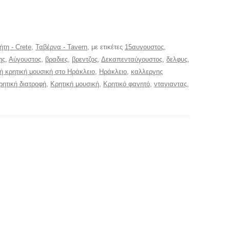
ήτη - Crete
,
Ταβέρνα - Tavern
, με ετικέτες
15αυγουστος
,
ης
,
Αύγουστος
,
βραδιες
,
βρεντζος
,
Δεκαπενταύγουστος
,
δελφυς
,
ή κρητική μουσική στο Ηράκλειο
,
Ηράκλειο
,
καλλεργης
ρητική διατροφή
,
Κρητική μουσική
,
Κρητικό φαγητό
,
νταγιαντας
,