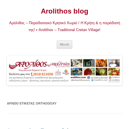
Μετάβαση
σε
Arolithos blog
περιεχόμενο
Αρόλιθος – Παραδοσιακό Κρητικό Χωριό / Η Κρήτη & η παράδοσή
της! • Arolithos – Traditional Cretan Village!
Μενού
ΑΡΧΕΊΟ ΕΤΙΚΈΤΑΣ
ORTHODOXY