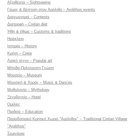
Αξιοθέατα – Sightseeing
Γάμος & βάπτιση στον Αρόλιθο – Arolithos events
Διαγωνισμοί – Contests
Διατροφή – Cretan diet
Ήθη & έθιμα – Customs & traditions
Ηράκλειο
Ιστορία – History
Κρήτη – Crete
Λαϊκή τέχνη – Popular art
Μήτιδα-Πολύτροπη Γνώση
Μουσείο – Museum
Μουσική & Χορός – Music & Dances
Μυθολογία – Mythology
Ξενοδοχείο – Hotel
Ομιλίες
Παιδεία – Education
Παραδοσιακό Κρητικό Χωριό "Αρόλιθος" – Traditional Cretan Village
"Arolithos"
Σεμινάρια