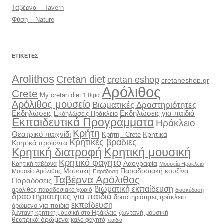
Ταβέρνα – Tavern
Φύση – Nature
ΕΤΙΚΈΤΕΣ
Arolithos
Cretan diet
cretan eshop
cretaneshop.gr
Αρόλιθος
Crete
My cretan diet
Έθιμα
Αρόλιθος μουσείο
Βιωματικές Δραστηριότητες
Εκδηλώσεις
Εκδηλώσεις για παιδιά
Εκδηλώσεις Ηράκλειο
Εκπαιδευτικά Προγράμματα
Ηράκλειο
Κρήτη
Θεατρικό παιχνίδι
Κρητικά
Κρήτη - Crete
Κρητικές βραδιες
Κρητικά προϊόντα
Κρητική διατροφή
Κρητική μουσική
Κρητικό φαγητό
Λαογραφία
Κρητική ταβέρνα
Μουσεία Ηράκλειο
Μουσική
Παραδοσιακή κουζίνα
Μουσείο Αρόλιθος
Παράδοση
Ταβέρνα Αρόλιθος
Παραδόσεις
βιωματική εκπαίδευση
αρολιθος παραδοσιακό χωριό
διασκέδαση
δραστηριότητες για παιδιά
δραστηριότητες ηράκλειο
εκπαίδευση
δρώμενο για παιδιά
ζωντανή μουσική
ζωντανή κρητική μουσική στο Ηράκλειο
θεατρικά δρώμενα
καλό φαγητό
παιδιά