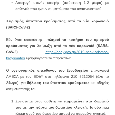
Αποφυγή στενής επαφής (απόσταση 1-2 μέτρα) με
ασθενείς που έχουν συμπτώματα του αναπνευστικού.
Χειρισμός ύποπτου κρούσματος από το νέο κορωνοϊό
(SARS-CoV-2)
Εάν ένας επισκέπτης
πληροί τα κριτήρια του ορισμού
κρούσματος για λοίμωξη από το νέο κορωνοϊό (SARS-
CoV-2)
–
https://eody.gov.gr/2019-ncov-orismos-
kroysmatos
εφαρμόζονται τα παρακάτω:
Ο
υγειονομικός υπεύθυνος του ξενοδοχείου
επικοινωνεί
ΑΜΕΣΑ με τον ΕΟΔΥ στo τηλέφωνο 210 5212054 (όλο το
24ωρο), για
δήλωση του ύποπτου κρούσματος
και οδηγίες
αντιμετώπισής του.
Συνιστάται στον ασθενή να
παραμείνει στο δωμάτιό
του με την πόρτα του δωματίου κλειστή.
Το σύστημα
κλιματισμού του δωματίου μπορεί να παραμένει ανοικτό.