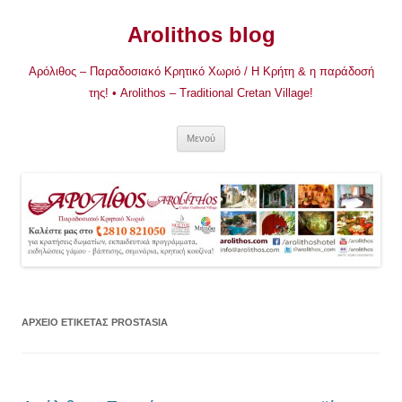
Μετάβαση
σε
Arolithos blog
περιεχόμενο
Αρόλιθος – Παραδοσιακό Κρητικό Χωριό / Η Κρήτη & η παράδοσή
της! • Arolithos – Traditional Cretan Village!
Μενού
ΑΡΧΕΊΟ ΕΤΙΚΈΤΑΣ
PROSTASIA