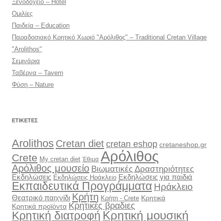
Ξενοδοχείο – Hotel
Ομιλίες
Παιδεία – Education
Παραδοσιακό Κρητικό Χωριό "Αρόλιθος" – Traditional Cretan Village
"Arolithos"
Σεμινάρια
Ταβέρνα – Tavern
Φύση – Nature
ΕΤΙΚΈΤΕΣ
Arolithos
Cretan diet
cretan eshop
cretaneshop.gr
Αρόλιθος
Crete
My cretan diet
Έθιμα
Αρόλιθος μουσείο
Βιωματικές Δραστηριότητες
Εκδηλώσεις
Εκδηλώσεις για παιδιά
Εκδηλώσεις Ηράκλειο
Εκπαιδευτικά Προγράμματα
Ηράκλειο
Κρήτη
Θεατρικό παιχνίδι
Κρητικά
Κρήτη - Crete
Κρητικές βραδιες
Κρητικά προϊόντα
Κρητική διατροφή
Κρητική μουσική