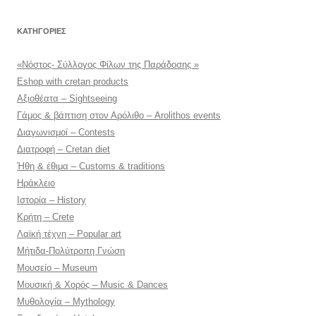
KΑΤΗΓΟΡΊΕΣ
«Νόστος- Σύλλογος Φίλων της Παράδοσης »
Eshop with cretan products
Αξιοθέατα – Sightseeing
Γάμος & βάπτιση στον Αρόλιθο – Arolithos events
Διαγωνισμοί – Contests
Διατροφή – Cretan diet
Ήθη & έθιμα – Customs & traditions
Ηράκλειο
Ιστορία – History
Κρήτη – Crete
Λαϊκή τέχνη – Popular art
Μήτιδα-Πολύτροπη Γνώση
Μουσείο – Museum
Μουσική & Χορός – Music & Dances
Μυθολογία – Mythology