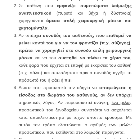
Σε ασθενή που
εμφανίζει συμπτώματα λοίμωξης
αναπνευστικού
(πυρετό και βήχα ή δύσπνοια)
χορηγούνται
άμεσα απλή χειρουργική μάσκα και
χαρτομάντιλα.
Αν υπάρχει
συνοδός του ασθενούς, που επιθυμεί να
μείνει κοντά του για να τον φροντίζει (π.χ. σύζυγος),
πρέπει να χορηγηθεί στο συνοδό απλή χειρουργική
μάσκα
και να του
συστηθεί να πλένει τα χέρια του,
κάθε φορά που έρχεται σε επαφή με εκκρίσεις του ασθενή
(π.χ. σάλιο) και οπωσδήποτε πριν ο συνοδός αγγίξει το
πρόσωπό του ή φάει ή πιει.
Δώστε στο προσωπικό την οδηγία να
αποφεύγεται η
είσοδος στο δωμάτιο του ασθενούς,
αν δεν υπάρχει
σημαντικός λόγος. Αν παρουσιαστεί ανάγκη,
ένα μέλος
προσωπικού
του ξενοδοχείου συνιστάται να ασχολείται
κατά αποκλειστικότητα με τυχόν ύποπτο κρούσμα. Με
αυτόν τον τρόπο ελαττώνεται ο αριθμός των μελών
προσωπικού, που εκτίθενται στο λοιμώδη παράγοντα.