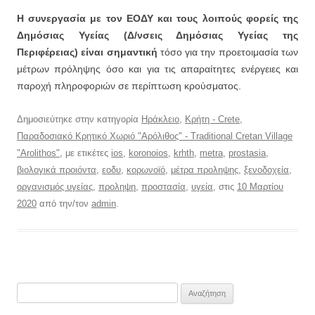
Η συνεργασία με τον ΕΟΔΥ και τους λοιπούς φορείς της
Δημόσιας Υγείας (Δ/νσεις Δημόσιας Υγείας της
Περιφέρειας) είναι σημαντική
τόσο για την προετοιμασία των
μέτρων πρόληψης όσο και για τις απαραίτητες ενέργειες και
παροχή πληροφοριών σε περίπτωση κρούσματος.
Δημοσιεύτηκε στην κατηγορία
Ηράκλειο
,
Κρήτη - Crete
,
Παραδοσιακό Κρητικό Χωριό "Αρόλιθος" - Traditional Cretan Village
"Arolithos"
, με ετικέτες
ios
,
koronoios
,
krhth
,
metra
,
prostasia
,
βιολογικά προιόντα
,
εοδυ
,
κορωνοϊό
,
μέτρα προληψης
,
ξενοδοχεία
,
οργανισμός υγείας
,
προληψη
,
προστασία
,
υγεία
, στις
10 Μαρτίου
2020
από την/τον
admin
.
Αναζήτηση
για: