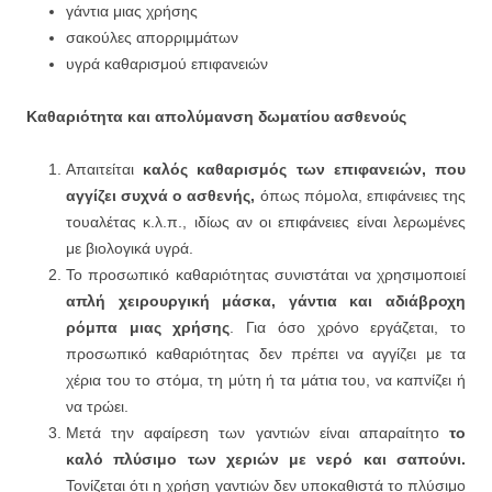
γάντια μιας χρήσης
σακούλες απορριμμάτων
υγρά καθαρισμού επιφανειών
Καθαριότητα και απολύμανση δωματίου ασθενούς
Απαιτείται
καλός καθαρισμός των επιφανειών, που
αγγίζει συχνά ο ασθενής,
όπως πόμολα, επιφάνειες της
τουαλέτας κ.λ.π., ιδίως αν οι επιφάνειες είναι λερωμένες
με βιολογικά υγρά.
Το προσωπικό καθαριότητας συνιστάται να χρησιμοποιεί
απλή χειρουργική μάσκα, γάντια και αδιάβροχη
ρόμπα μιας χρήσης
. Για όσο χρόνο εργάζεται, το
προσωπικό καθαριότητας δεν πρέπει να αγγίζει με τα
χέρια του το στόμα, τη μύτη ή τα μάτια του, να καπνίζει ή
να τρώει.
Μετά την αφαίρεση των γαντιών είναι απαραίτητο
το
καλό πλύσιμο των χεριών με νερό και σαπούνι.
Τονίζεται ότι η χρήση γαντιών
δεν
υποκαθιστά το πλύσιμο