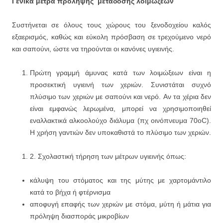
Γενικά μέτρα πρόληψης μετάδοσης λοιμώξεων
Συστήνεται σε όλους τους χώρους του ξενοδοχείου καλός
εξαερισμός, καθώς και εύκολη πρόσβαση σε τρεχούμενο νερό
και σαπούνι, ώστε να τηρούνται οι κανόνες υγιεινής.
Πρώτη γραμμή άμυνας κατά των λοιμώξεων είναι η
προσεκτική υγιεινή των χεριών. Συνιστάται συχνό
πλύσιμο των χεριών με σαπούνι και νερό. Aν τα χέρια δεν
είναι εμφανώς λερωμένα, μπορεί να χρησιμοποιηθεί
εναλλακτικά αλκοολούχο διάλυμα (πχ οινόπνευμα 70οC).
Η χρήση γαντιών δεν υποκαθιστά το πλύσιμο των χεριών.
2. Σχολαστική τήρηση των μέτρων υγιεινής όπως:
κάλυψη του στόματος και της μύτης με χαρτομάντιλο
κατά το βήχα ή φτέρνισμα
αποφυγή επαφής των χεριών με στόμα, μύτη ή μάτια για
πρόληψη διασποράς μικροβίων