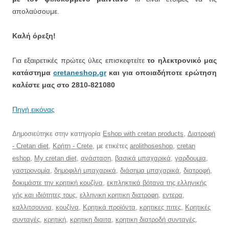
απολαύσουμε.
Καλή όρεξη!
Για εξαιρετικές πρώτες ύλες επισκεφτείτε
το ηλεκτρονικό μας
κατάστημα
cretaneshop.gr
και για οποιαδήποτε ερώτηση
καλέστε μας στο 2810-821080
Πηγή εικόνας
Δημοσιεύτηκε στην κατηγορία
Eshop with cretan products
,
Διατροφή
- Cretan diet
,
Κρήτη - Crete
, με ετικέτες
arolithoseshop
,
cretan
eshop
,
My cretan diet
,
ανάσταση
,
βασικά μπαχαρικά
,
γαρδουμια
,
γαστρονομία
,
δημοφιλή μπαχαρικά
,
διάσημα μπαχαρικά
,
διατροφή
,
δοκιμάστε την κρητική κουζίνα
,
εκπληκτικά βότανα της ελληνικής
γής και ιδιότητες τους
,
ελληνικη κρητικη διατροφη
,
εντερα
,
καλλιτσουνια
,
κουζίνα
,
Κρητικά προϊόντα
,
κρητικες πιτες
,
Κρητικές
συνταγές
,
κρητική
,
κρητικη διαιτα
,
κρητικη διατροδή συνταγές
,