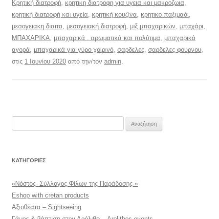
Κρητική διατροφή
,
κρητικη διατροφη για υγεια και μακροζωια
,
κρητική διατροφή και υγεία
,
κρητική κουζίνα
,
κρητικο παξιμαδι
,
μεσογειακη διαιτα
,
μεσογειακή διατροφή
,
μιξ μπαχαρικών
,
μπαχάρι
,
ΜΠΑΧΑΡΙΚΑ
,
μπαχαρικά . αρωματικά και πολύτιμα
,
μπαχαρικά
αγορά
,
μπαχαρικά για γύρο χοιρινό
,
σαρδελες
,
σαρδελες φουρνου
,
στις
1 Ιουνίου 2020
από την/τον
admin
.
Αναζήτηση
για:
KΑΤΗΓΟΡΊΕΣ
«Νόστος- Σύλλογος Φίλων της Παράδοσης »
Eshop with cretan products
Αξιοθέατα – Sightseeing
Γάμος & βάπτιση στον Αρόλιθο – Arolithos events