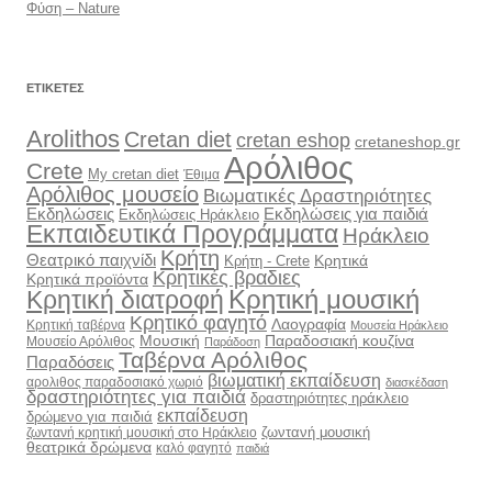
Φύση – Nature
ΕΤΙΚΈΤΕΣ
Arolithos
Cretan diet
cretan eshop
cretaneshop.gr
Αρόλιθος
Crete
My cretan diet
Έθιμα
Αρόλιθος μουσείο
Βιωματικές Δραστηριότητες
Εκδηλώσεις
Εκδηλώσεις για παιδιά
Εκδηλώσεις Ηράκλειο
Εκπαιδευτικά Προγράμματα
Ηράκλειο
Κρήτη
Θεατρικό παιχνίδι
Κρητικά
Κρήτη - Crete
Κρητικές βραδιες
Κρητικά προϊόντα
Κρητική διατροφή
Κρητική μουσική
Κρητικό φαγητό
Λαογραφία
Κρητική ταβέρνα
Μουσεία Ηράκλειο
Μουσική
Παραδοσιακή κουζίνα
Μουσείο Αρόλιθος
Παράδοση
Ταβέρνα Αρόλιθος
Παραδόσεις
βιωματική εκπαίδευση
αρολιθος παραδοσιακό χωριό
διασκέδαση
δραστηριότητες για παιδιά
δραστηριότητες ηράκλειο
εκπαίδευση
δρώμενο για παιδιά
ζωντανή μουσική
ζωντανή κρητική μουσική στο Ηράκλειο
θεατρικά δρώμενα
καλό φαγητό
παιδιά