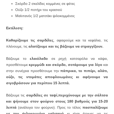
Σκόρδο 2 σκελίδες κομμένες σε φέτες
Ούζο 1/2 ποτήρι του κρασιού
Μαϊντανός 1/2 ματσάκι ψιλοκομμένος
Εκτέλεση:
Καθαρίζουμε τις σαρδέλες
, αφαιρούμε και τα κεφάλια, τις
πλένουμε, τις
αλατίζουμε και τις βάζουμε να στραγγίξουν.
Βάζουμε το
ελαιόλαδο
σε ρηχή κατσαρόλα να κάψει,
προσθέτουμε
κρεμμύδι και σκόρδο, σοτάρουμε για λίγο
και
στην συνέχεια προσθέτουμε την
πάπρικα, το πιπέρι, αλάτι,
ούζο, τις ντομάτες αποφλοιωμένες κι αφήνουμε να
σιγοβράσουν για περίπου 15 λεπτά.
Βάζουμε τις
σαρδέλες σε ταψί,περιχύνουμε με την σάλτσα
και ψήνουμε στον φούρνο στους 180 βαθμούς για 15-20
λεπτά
(ανάλογα τον φούρνο). Προς το τέλος
πασπαλίζουμε
με τον ψιλοκομμένο μαϊντανό
κι είναι έτοιμες να τις