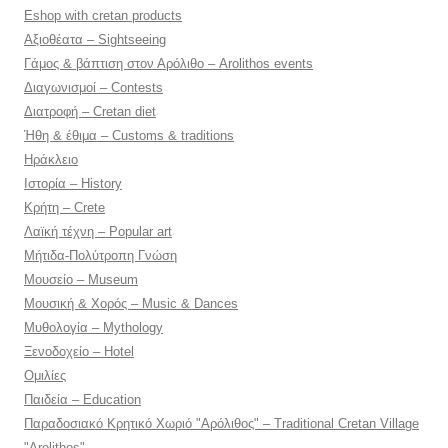
Eshop with cretan products
Αξιοθέατα – Sightseeing
Γάμος & βάπτιση στον Αρόλιθο – Arolithos events
Διαγωνισμοί – Contests
Διατροφή – Cretan diet
Ήθη & έθιμα – Customs & traditions
Ηράκλειο
Ιστορία – History
Κρήτη – Crete
Λαϊκή τέχνη – Popular art
Μήτιδα-Πολύτροπη Γνώση
Μουσείο – Museum
Μουσική & Χορός – Music & Dances
Μυθολογία – Mythology
Ξενοδοχείο – Hotel
Ομιλίες
Παιδεία – Education
Παραδοσιακό Κρητικό Χωριό "Αρόλιθος" – Traditional Cretan Village
"Arolithos"