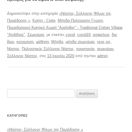
Δημοσιεύτηκε στην κατηγορία
«Νόστος- Σύλλογος Φίλων της
Παράδοσης »
,
Κρήτη - Crete
,
Μήτιδα-Πολύτροπη Γνώση
,
Παραδοσιακό Κρητικό Χωριό "Αρόλιθος" - Traditional Cretan Village
"Arolithos"
,
Σεμινάρια
, με ετικέτες
covid
,
covid19
,
ασφαλεια
,
δια
βιου
,
καταρτιση
,
μάθηση
,
Μήτιδα
,
μήτιδα σεμινάρια
,
νεος ιος
,
Νόστος
,
Πολιτιστικός Σύλλογος Νόστος
,
προστασία
,
σεμινάριο
,
Σύλλογος Νόστος
, στις
13 Ιουνίου 2020
από την/τον
admin
.
Αναζήτηση
για:
KΑΤΗΓΟΡΊΕΣ
«Νόστος- Σύλλογος Φίλων της Παράδοσης »