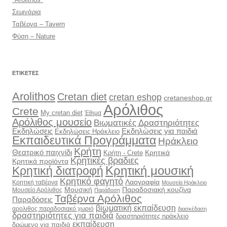
Σεμινάρια
Ταβέρνα – Tavern
Φύση – Nature
ΕΤΙΚΈΤΕΣ
Arolithos
Cretan diet
cretan eshop
cretaneshop.gr
Αρόλιθος
Crete
My cretan diet
Έθιμα
Αρόλιθος μουσείο
Βιωματικές Δραστηριότητες
Εκδηλώσεις
Εκδηλώσεις για παιδιά
Εκδηλώσεις Ηράκλειο
Εκπαιδευτικά Προγράμματα
Ηράκλειο
Κρήτη
Θεατρικό παιχνίδι
Κρητικά
Κρήτη - Crete
Κρητικές βραδιες
Κρητικά προϊόντα
Κρητική διατροφή
Κρητική μουσική
Κρητικό φαγητό
Λαογραφία
Κρητική ταβέρνα
Μουσεία Ηράκλειο
Μουσική
Παραδοσιακή κουζίνα
Μουσείο Αρόλιθος
Παράδοση
Ταβέρνα Αρόλιθος
Παραδόσεις
βιωματική εκπαίδευση
αρολιθος παραδοσιακό χωριό
διασκέδαση
δραστηριότητες για παιδιά
δραστηριότητες ηράκλειο
εκπαίδευση
δρώμενο για παιδιά