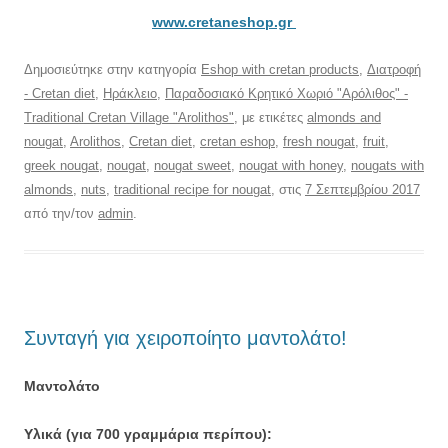
www.cretaneshop.gr
Δημοσιεύτηκε στην κατηγορία
Eshop with cretan products
,
Διατροφή
- Cretan diet
,
Ηράκλειο
,
Παραδοσιακό Κρητικό Χωριό "Αρόλιθος" -
Traditional Cretan Village "Arolithos"
, με ετικέτες
almonds and
nougat
,
Arolithos
,
Cretan diet
,
cretan eshop
,
fresh nougat
,
fruit
,
greek nougat
,
nougat
,
nougat sweet
,
nougat with honey
,
nougats with
almonds
,
nuts
,
traditional recipe for nougat
, στις
7 Σεπτεμβρίου 2017
από την/τον
admin
.
Συνταγή για χειροποίητο μαντολάτο!
Μαντολάτο
Υλικά
(για 700 γραμμάρια περίπου):