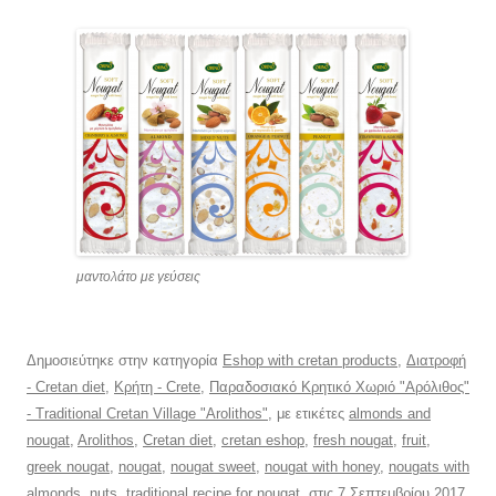
μαντολάτο με γεύσεις
Δημοσιεύτηκε στην κατηγορία
Eshop with cretan products
,
Διατροφή
- Cretan diet
,
Κρήτη - Crete
,
Παραδοσιακό Κρητικό Χωριό "Αρόλιθος"
- Traditional Cretan Village "Arolithos"
, με ετικέτες
almonds and
nougat
,
Arolithos
,
Cretan diet
,
cretan eshop
,
fresh nougat
,
fruit
,
greek nougat
,
nougat
,
nougat sweet
,
nougat with honey
,
nougats with
almonds
,
nuts
,
traditional recipe for nougat
, στις
7 Σεπτεμβρίου 2017