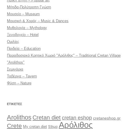
Λαϊκή τέχνη – Popular art
Μήτιδα-Πολύτροπη Γνώση
Μουσείο – Museum
Μουσική & Χορός – Music & Dances
Μυθολογία – Mythology
Ξενοδοχείο – Hotel
Ομιλίες
Παιδεία – Education
Παραδοσιακό Κρητικό Χωριό "Αρόλιθος" – Traditional Cretan Village
"Arolithos"
Σεμινάρια
Ταβέρνα – Tavern
Φύση – Nature
ΕΤΙΚΈΤΕΣ
Arolithos
Cretan diet
cretan eshop
cretaneshop.gr
Αρόλιθος
Crete
My cretan diet
Έθιμα