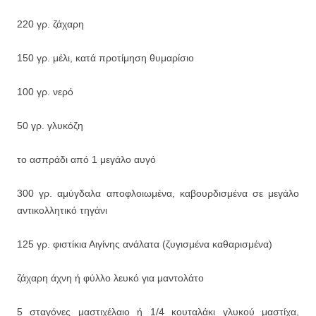
220 γρ. ζάχαρη
150 γρ. μέλι, κατά προτίμηση θυμαρίσιο
100 γρ. νερό
50 γρ. γλυκόζη
το ασπράδι από 1 μεγάλο αυγό
300 γρ. αμύγδαλα αποφλοιωμένα, καβουρδισμένα σε μεγάλο
αντικολλητικό τηγάνι
125 γρ. φιστίκια Αιγίνης ανάλατα (ζυγισμένα καθαρισμένα)
ζάχαρη άχνη ή φύλλο λευκό για μαντολάτο
5 σταγόνες μαστιχέλαιο ή 1/4 κουταλάκι γλυκού μαστίχα,