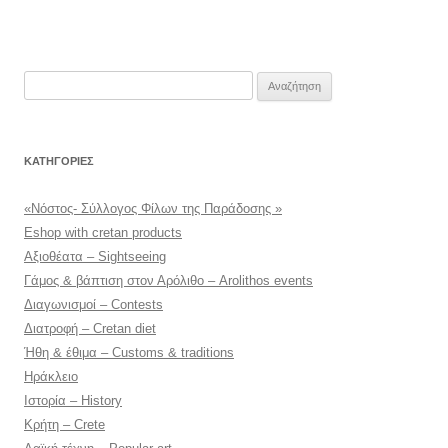
Αναζήτηση
για:
KΑΤΗΓΟΡΊΕΣ
«Νόστος- Σύλλογος Φίλων της Παράδοσης »
Eshop with cretan products
Αξιοθέατα – Sightseeing
Γάμος & βάπτιση στον Αρόλιθο – Arolithos events
Διαγωνισμοί – Contests
Διατροφή – Cretan diet
Ήθη & έθιμα – Customs & traditions
Ηράκλειο
Ιστορία – History
Κρήτη – Crete