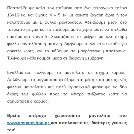
Πασπαλίζουμε καλά τον πυθμένα από ένα τετράγωνο τσέρκι
16×16 εκ. και ύψους 4 – 5 εκ. με αρκετή ζάχαρη άχνη ή τον
καλύπτουμε με 1 φύλλο μαντολάτου. Αδειάζουμε μέσα στο
τσέρκι το μείγμα και το πιέζουμε με τα χέρια ώστε να απλωθεί
ομοιόμορφα παντού. Σκεπάζουμε το μείγμα με ένα ακόμη
φύλλο μαντολάτου ή με άχνη. Αφήνουμε το γλυκό να σταθεί για
αρκετές ώρες και το κόβουμε σε μακρόστενα μπαστούνια.
Τυλίγουμε κάθε κομμάτι μέσα σε διαφανή μεμβράνη.
Εναλλακτικά, τυλίγουμε το μαντολάτο σε σχήμα κορμού.
Απλώνουμε το μείγμα που φτιάξαμε στη μέση κατά μήκος ενός
φύλλου μαντολάτου και πολύ προσεχτικά φέρνουμε τις δύο
άκρες του φύλλου προς το κέντρο πιέζοντας ώστε να
σχηματιστεί ο κορμός.
Βρείτε υπέροχα χειροποίητα μαντολάτα στο
www.cretaneshop.gr
και απολαύστε τις ιδιαίτερες γεύσεις
του!