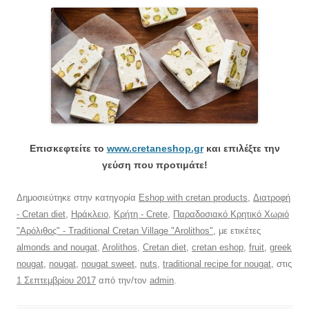
Επισκεφτείτε το
www.cretaneshop.gr
και επιλέξτε την
γεύση που προτιμάτε!
Δημοσιεύτηκε στην κατηγορία
Eshop with cretan products
,
Διατροφή
- Cretan diet
,
Ηράκλειο
,
Κρήτη - Crete
,
Παραδοσιακό Κρητικό Χωριό
"Αρόλιθος" - Traditional Cretan Village "Arolithos"
, με ετικέτες
almonds and nougat
,
Arolithos
,
Cretan diet
,
cretan eshop
,
fruit
,
greek
nougat
,
nougat
,
nougat sweet
,
nuts
,
traditional recipe for nougat
, στις
1 Σεπτεμβρίου 2017
από την/τον
admin
.