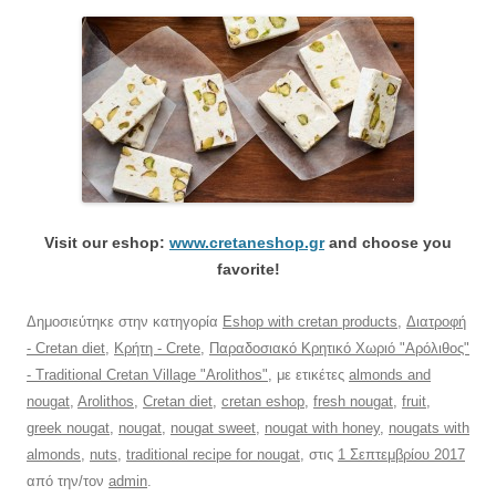
Visit our eshop:
www.cretaneshop.gr
and choose you
favorite!
Δημοσιεύτηκε στην κατηγορία
Eshop with cretan products
,
Διατροφή
- Cretan diet
,
Κρήτη - Crete
,
Παραδοσιακό Κρητικό Χωριό "Αρόλιθος"
- Traditional Cretan Village "Arolithos"
, με ετικέτες
almonds and
nougat
,
Arolithos
,
Cretan diet
,
cretan eshop
,
fresh nougat
,
fruit
,
greek nougat
,
nougat
,
nougat sweet
,
nougat with honey
,
nougats with
almonds
,
nuts
,
traditional recipe for nougat
, στις
1 Σεπτεμβρίου 2017
από την/τον
admin
.