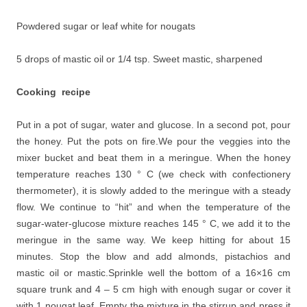
Powdered sugar or leaf white for nougats
5 drops of mastic oil or 1/4 tsp. Sweet mastic, sharpened
Cooking recipe
Put in a pot of sugar, water and glucose. In a second pot, pour
the honey. Put the pots on fire.We pour the veggies into the
mixer bucket and beat them in a meringue. When the honey
temperature reaches 130 ° C (we check with confectionery
thermometer), it is slowly added to the meringue with a steady
flow. We continue to “hit” and when the temperature of the
sugar-water-glucose mixture reaches 145 ° C, we add it to the
meringue in the same way. We keep hitting for about 15
minutes. Stop the blow and add almonds, pistachios and
mastic oil or mastic.Sprinkle well the bottom of a 16×16 cm
square trunk and 4 – 5 cm high with enough sugar or cover it
with 1 nougat leaf. Empty the mixture in the stirrup and press it