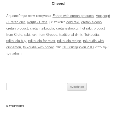
Cheers!
Δημοσιεύτηκε στην κατηγορία
Eshop with cretan products
,
Διατροφή
- Cretan diet
,
Κρήτη - Crete
, με ετικέτες
cold raki
,
cretan alcohol
,
cretan product
,
cretan tsikoudia
,
cretaneshop.gr
,
hot raki
,
product
from Crete
,
raki
,
raki from Greece
,
traditional drink
,
Tsikoudia
,
tsikoudia buy
,
tsikoudia for relax
,
tsikoudia recipe
,
tsikoudia with
cinnamon
,
tsikoudia with honey
, στις
30 Σεπτεμβρίου 2017
από την/
τον
admin
.
Αναζήτηση
για:
KΑΤΗΓΟΡΊΕΣ