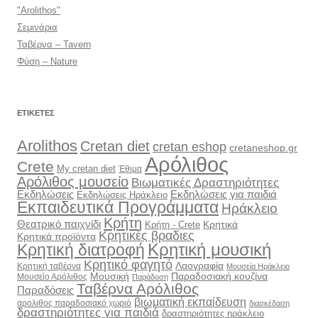
"Arolithos"
Σεμινάρια
Ταβέρνα – Tavern
Φύση – Nature
ΕΤΙΚΈΤΕΣ
Arolithos
Cretan diet
cretan eshop
cretaneshop.gr
Αρόλιθος
Crete
My cretan diet
Έθιμα
Αρόλιθος μουσείο
Βιωματικές Δραστηριότητες
Εκδηλώσεις
Εκδηλώσεις για παιδιά
Εκδηλώσεις Ηράκλειο
Εκπαιδευτικά Προγράμματα
Ηράκλειο
Κρήτη
Θεατρικό παιχνίδι
Κρητικά
Κρήτη - Crete
Κρητικές βραδιες
Κρητικά προϊόντα
Κρητική διατροφή
Κρητική μουσική
Κρητικό φαγητό
Λαογραφία
Κρητική ταβέρνα
Μουσεία Ηράκλειο
Μουσική
Παραδοσιακή κουζίνα
Μουσείο Αρόλιθος
Παράδοση
Ταβέρνα Αρόλιθος
Παραδόσεις
βιωματική εκπαίδευση
αρολιθος παραδοσιακό χωριό
διασκέδαση
δραστηριότητες για παιδιά
δραστηριότητες ηράκλειο