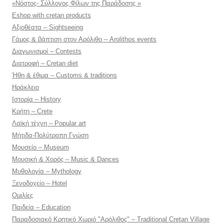
«Νόστος- Σύλλογος Φίλων της Παράδοσης »
Eshop with cretan products
Αξιοθέατα – Sightseeing
Γάμος & βάπτιση στον Αρόλιθο – Arolithos events
Διαγωνισμοί – Contests
Διατροφή – Cretan diet
Ήθη & έθιμα – Customs & traditions
Ηράκλειο
Ιστορία – History
Κρήτη – Crete
Λαϊκή τέχνη – Popular art
Μήτιδα-Πολύτροπη Γνώση
Μουσείο – Museum
Μουσική & Χορός – Music & Dances
Μυθολογία – Mythology
Ξενοδοχείο – Hotel
Ομιλίες
Παιδεία – Education
Παραδοσιακό Κρητικό Χωριό "Αρόλιθος" – Traditional Cretan Village