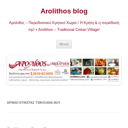
Μετάβαση
σε
Arolithos blog
περιεχόμενο
Αρόλιθος – Παραδοσιακό Κρητικό Χωριό / Η Κρήτη & η παράδοσή
της! • Arolithos – Traditional Cretan Village!
Μενού
ΑΡΧΕΊΟ ΕΤΙΚΈΤΑΣ
TSIKOUDIA BUY