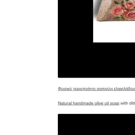
Φυσικό χειροποίητο σαπούνι ελαιολάδο
Natural handmade olive oil soap
with ditt