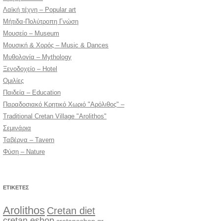
Λαϊκή τέχνη – Popular art
Μήτιδα-Πολύτροπη Γνώση
Μουσείο – Museum
Μουσική & Χορός – Music & Dances
Μυθολογία – Mythology
Ξενοδοχείο – Hotel
Ομιλίες
Παιδεία – Education
Παραδοσιακό Κρητικό Χωριό "Αρόλιθος" –
Traditional Cretan Village "Arolithos"
Σεμινάρια
Ταβέρνα – Tavern
Φύση – Nature
ΕΤΙΚΈΤΕΣ
Arolithos
Cretan diet
cretan eshop