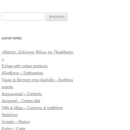
Αναζήτηση
για:
KΑΤΗΓΟΡΊΕΣ
«Νόστος- Σύλλογος Φίλων της Παράδοσης
»
Eshop with cretan products
Αξιοθέατα – Sightseeing
Γάμος & βάπτιση στον Αρόλιθο – Arolithos
events
Διαγωνισμοί – Contests
Διατροφή – Cretan diet
Ήθη & έθιμα – Customs & traditions
Ηράκλειο
Ιστορία – History
Κρήτη – Crete