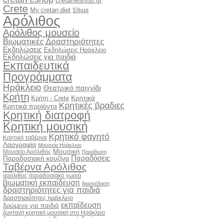
cretaneshop.gr
Crete
My cretan diet
Έθιμα
Αρόλιθος
Αρόλιθος μουσείο
Βιωματικές Δραστηριότητες
Εκδηλώσεις
Εκδηλώσεις Ηράκλειο
Εκδηλώσεις για παιδιά
Εκπαιδευτικά
Προγράμματα
Ηράκλειο
Θεατρικό παιχνίδι
Κρήτη
Κρητικά
Κρήτη - Crete
Κρητικές βραδιες
Κρητικά προϊόντα
Κρητική διατροφή
Κρητική μουσική
Κρητικό φαγητό
Κρητική ταβέρνα
Λαογραφία
Μουσεία Ηράκλειο
Μουσική
Μουσείο Αρόλιθος
Παράδοση
Παραδόσεις
Παραδοσιακή κουζίνα
Ταβέρνα Αρόλιθος
αρολιθος παραδοσιακό χωριό
βιωματική εκπαίδευση
διασκέδαση
δραστηριότητες για παιδιά
δραστηριότητες ηράκλειο
εκπαίδευση
δρώμενο για παιδιά
ζωντανή κρητική μουσική στο Ηράκλειο