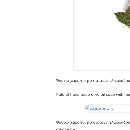
Φυσικό χειροποίητο σαπούνι ελαιολάδου
Natural handmade olive oil soap with mint
Φυσικό χειροποίητο σαπούνι ελαιολάδο
και σώμα»