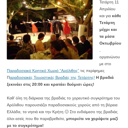
Τετάρτη 11
Απριλίου
και για
κάθε
Τετάρτη
μέχρι και
τα μέσα
Οκτωβρίου
,
οργανώνου
με στο
Παραδοσιακό Κρητικό Χωριό “Αρόλιθος”
τις περίφημες
Π
αραδοσιακές Τουριστικές Βραδιές της Τετάρτης!
Η βραδιά
ξεκινάει στις 20:00 και κρατάει δυόμισι ώρες!
Καθ’ όλη τη διάρκεια της βραδιάς το χορευτικό συγκρότημα του
Αρόλιθου παρουσιάζει παραδοσιακούς χορούς από τη βόρεια
Ελλάδα, τα νησιά και την Κρήτη 🙂 Στο ενδιάμεσο της βραδιάς
όλοι εσείς που θα παραβρεθείτε,
μπορείτε να χορέψετε μαζί
με το συγκρότημα!