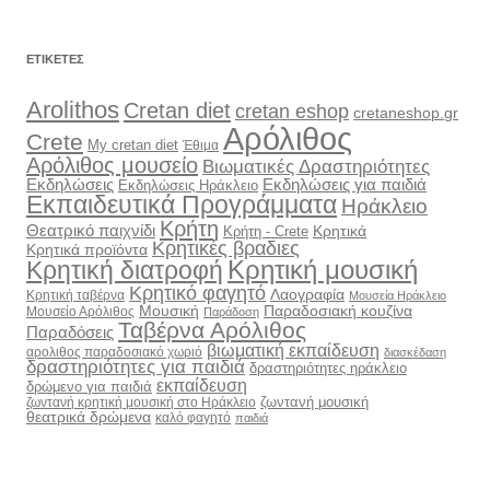
ΕΤΙΚΈΤΕΣ
Arolithos
Cretan diet
cretan eshop
cretaneshop.gr
Αρόλιθος
Crete
My cretan diet
Έθιμα
Αρόλιθος μουσείο
Βιωματικές Δραστηριότητες
Εκδηλώσεις
Εκδηλώσεις για παιδιά
Εκδηλώσεις Ηράκλειο
Εκπαιδευτικά Προγράμματα
Ηράκλειο
Κρήτη
Θεατρικό παιχνίδι
Κρητικά
Κρήτη - Crete
Κρητικές βραδιες
Κρητικά προϊόντα
Κρητική διατροφή
Κρητική μουσική
Κρητικό φαγητό
Λαογραφία
Κρητική ταβέρνα
Μουσεία Ηράκλειο
Μουσική
Παραδοσιακή κουζίνα
Μουσείο Αρόλιθος
Παράδοση
Ταβέρνα Αρόλιθος
Παραδόσεις
βιωματική εκπαίδευση
αρολιθος παραδοσιακό χωριό
διασκέδαση
δραστηριότητες για παιδιά
δραστηριότητες ηράκλειο
εκπαίδευση
δρώμενο για παιδιά
ζωντανή μουσική
ζωντανή κρητική μουσική στο Ηράκλειο
θεατρικά δρώμενα
καλό φαγητό
παιδιά