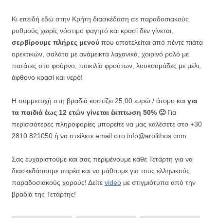
Κι επειδή εδώ στην Κρήτη διασκέδαση σε παραδοσιακούς
ρυθμούς χωρίς νόστιμο φαγητό και κρασί δεν γίνεται,
σερβίρουμε πλήρες μενού
που αποτελείται από πέντε πιάτα
ορεκτικών, σαλάτα με ανάμεικτα λαχανικά, χοιρινό ρολό με
πατάτες στο φούρνο, ποικιλία φρούτων, λουκουμάδες με μέλι,
άφθονο κρασί και νερό!
Η συμμετοχή στη βραδιά κοστίζει 25,00 ευρώ / άτομο και
για
τα παιδιά έως 12 ετών γίνεται έκπτωση 50% 🙂
Για
περισσότερες πληροφορίες μπορείτε να μας καλέσετε στο +30
2810 821050 ή να στείλετε email στο info@arolithos.com.
Σας ευχαριστούμε και σας περιμένουμε κάθε Τετάρτη για να
διασκεδάσουμε παρέα και να μάθουμε για τους ελληνικούς
παραδοσιακούς χορούς! Δείτε
video
με στιγμιότυπα από την
βραδιά της Τετάρτης!