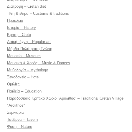
Διατροφή – Cretan diet
Ήθη & έθιμα – Customs & traditions
Ηράκλειο
Ιστορία – History
Κρήτη – Crete
Λαϊκή τέχνη – Popular art
Μήτιδα-Πολύτροπη Γνώση
Μουσείο – Museum
Μουσική & Χορός – Music & Dances
Μυθολογία – Mythology
Ξενοδοχείο – Hotel
Ομιλίες
Παιδεία – Education
Παραδοσιακό Κρητικό Χωριό "Αρόλιθος" – Traditional Cretan Village
"Arolithos"
Σεμινάρια
Ταβέρνα – Tavern
Φύση – Nature