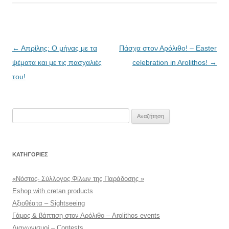
Πλοήγηση
←
Απρίλης: Ο μήνας με τα
Πάσχα στον Αρόλιθο! – Easter
άρθρων
ψέματα και με τις πασχαλιές
celebration in Arolithos!
→
του!
Αναζήτηση
για:
KΑΤΗΓΟΡΊΕΣ
«Νόστος- Σύλλογος Φίλων της Παράδοσης »
Eshop with cretan products
Αξιοθέατα – Sightseeing
Γάμος & βάπτιση στον Αρόλιθο – Arolithos events
Διαγωνισμοί – Contests