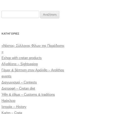
Αναζήτηση
για:
KΑΤΗΓΟΡΊΕΣ
«Νόστος- Σύλλογος Φίλων της Παράδοσης
»
Eshop with cretan products
Αξιοθέατα – Sightseeing
Γάμος & βάπτιση στον Αρόλιθο – Arolithos
events
Διαγωνισμοί – Contests
Διατροφή – Cretan diet
Ήθη & έθιμα – Customs & traditions
Ηράκλειο
Ιστορία – History
Κρήτη – Crete