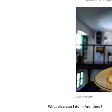
coffeehouse square
The desserts
What else can I do in Arolithos?