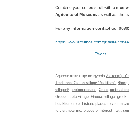
Combine your coffee stroll with
a nice w
Agricultural Museum,
as well as, the t
For any information contact us: 003
https://www.arolithos.com/gr/taste/coffe
Tweet
Δημοσιεύτηκε στην κατηγορία
Διατροφή - Cr
Traditional Cretan Village "Arolithos"
,
Φύση -
village4*
,
cretanproducts
,
Crete
,
crete all in
Greece crete village
,
Greece village
,
greek 
heraklion crete
,
historic places to visit in cr
to visit near me
,
places of interest
,
raki
,
su