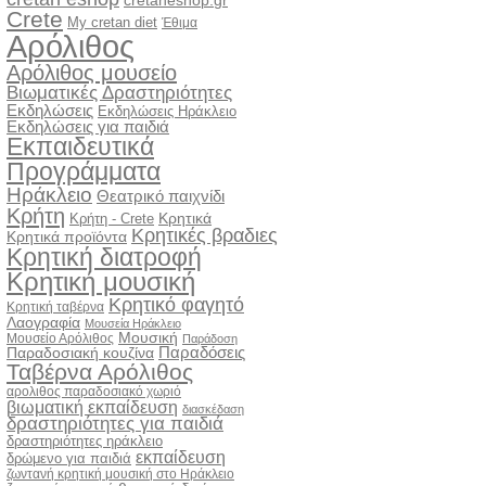
cretaneshop.gr
Crete
My cretan diet
Έθιμα
Αρόλιθος
Αρόλιθος μουσείο
Βιωματικές Δραστηριότητες
Εκδηλώσεις
Εκδηλώσεις Ηράκλειο
Εκδηλώσεις για παιδιά
Εκπαιδευτικά
Προγράμματα
Ηράκλειο
Θεατρικό παιχνίδι
Κρήτη
Κρητικά
Κρήτη - Crete
Κρητικές βραδιες
Κρητικά προϊόντα
Κρητική διατροφή
Κρητική μουσική
Κρητικό φαγητό
Κρητική ταβέρνα
Λαογραφία
Μουσεία Ηράκλειο
Μουσική
Μουσείο Αρόλιθος
Παράδοση
Παραδόσεις
Παραδοσιακή κουζίνα
Ταβέρνα Αρόλιθος
αρολιθος παραδοσιακό χωριό
βιωματική εκπαίδευση
διασκέδαση
δραστηριότητες για παιδιά
δραστηριότητες ηράκλειο
εκπαίδευση
δρώμενο για παιδιά
ζωντανή κρητική μουσική στο Ηράκλειο