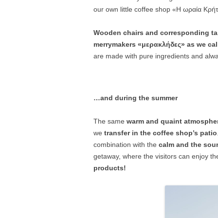
our own little coffee shop «Η ωραία Κρή
Wooden chairs and corresponding ta
merrymakers «μερακλήδες» as we cal
are made with pure ingredients and alwa
…and during the summer
The same
warm and quaint atmosphe
we
transfer in the coffee shop’s patio
combination with the
calm and the sou
getaway, where the visitors can enjoy the
products!