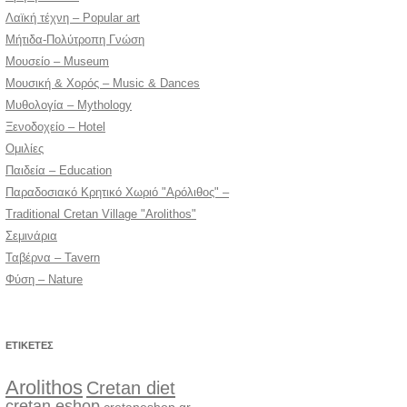
Λαϊκή τέχνη – Popular art
Μήτιδα-Πολύτροπη Γνώση
Μουσείο – Museum
Μουσική & Χορός – Music & Dances
Μυθολογία – Mythology
Ξενοδοχείο – Hotel
Ομιλίες
Παιδεία – Education
Παραδοσιακό Κρητικό Χωριό "Αρόλιθος" –
Traditional Cretan Village "Arolithos"
Σεμινάρια
Ταβέρνα – Tavern
Φύση – Nature
ΕΤΙΚΈΤΕΣ
Arolithos
Cretan diet
cretan eshop