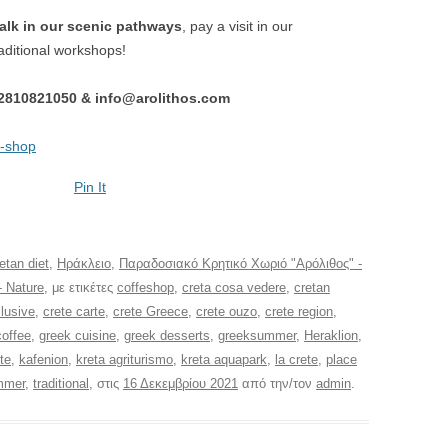
alk in our scenic pathways
, pay a visit in our
raditional workshops!
02810821050 & info@arolithos.com
e-shop
Pin It
etan diet
,
Ηράκλειο
,
Παραδοσιακό Κρητικό Χωριό "Αρόλιθος" -
 Nature
, με ετικέτες
coffeshop
,
creta cosa vedere
,
cretan
clusive
,
crete carte
,
crete Greece
,
crete ouzo
,
crete region
,
coffee
,
greek cuisine
,
greek desserts
,
greeksummer
,
Heraklion
,
ete
,
kafenion
,
kreta agriturismo
,
kreta aquapark
,
la crete
,
place
mmer
,
traditional
, στις
16 Δεκεμβρίου 2021
από την/τον
admin
.