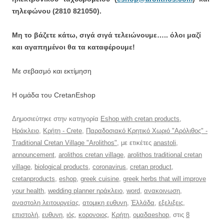
τηλεφώνου (2810 821050).
Μη το βάζετε κάτω, σιγά σιγά τελειώνουμε….. όλοι μαζί
και αγαπημένοι θα τα καταφέρουμε!
Με σεβασμό και εκτίμηση
Η ομάδα του CretanEshop
Δημοσιεύτηκε στην κατηγορία
Eshop with cretan products
,
Ηράκλειο
,
Κρήτη - Crete
,
Παραδοσιακό Κρητικό Χωριό "Αρόλιθος" -
Traditional Cretan Village "Arolithos"
, με ετικέτες
anastoli
,
announcement
,
arolithos cretan village
,
arolithos traditional cretan
village
,
biological products
,
coronavirus
,
cretan product
,
cretanproducts
,
eshop
,
greek cuisine
,
greek herbs that will improve
your health
,
wedding planner ηράκλειο
,
word
,
ανακοινωση
,
αναστολη λειτουργείας
,
ατομικη ευθυνη
,
Έλλάδα
,
εξελιξεις
,
επιστολή
,
ευθυνη
,
ιός
,
κορονοιος
,
Κρήτη
,
ομαδαeshop
, στις
8