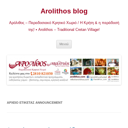
Μετάβαση
σε
Arolithos blog
περιεχόμενο
Αρόλιθος – Παραδοσιακό Κρητικό Χωριό / Η Κρήτη & η παράδοσή
της! • Arolithos – Traditional Cretan Village!
Μενού
ΑΡΧΕΊΟ ΕΤΙΚΈΤΑΣ
ANNOUNCEMENT