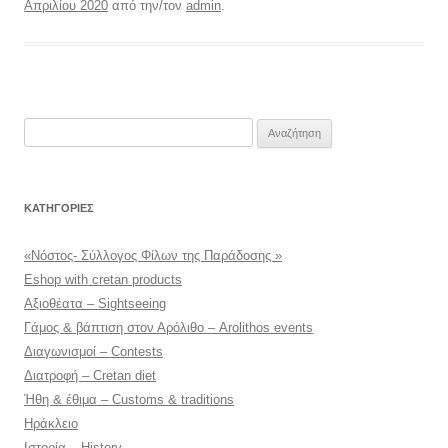
Απριλίου 2020
από την/τον
admin
.
Αναζήτηση
για:
KΑΤΗΓΟΡΊΕΣ
«Νόστος- Σύλλογος Φίλων της Παράδοσης »
Eshop with cretan products
Αξιοθέατα – Sightseeing
Γάμος & βάπτιση στον Αρόλιθο – Arolithos events
Διαγωνισμοί – Contests
Διατροφή – Cretan diet
Ήθη & έθιμα – Customs & traditions
Ηράκλειο
Ιστορία – History