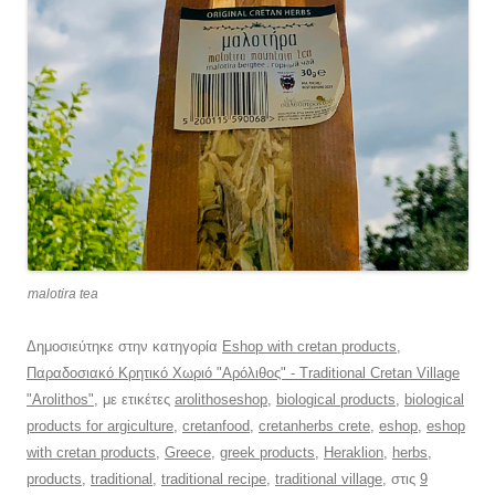
malotira tea
Δημοσιεύτηκε στην κατηγορία
Eshop with cretan products
,
Παραδοσιακό Κρητικό Χωριό "Αρόλιθος" - Traditional Cretan Village
"Arolithos"
, με ετικέτες
arolithoseshop
,
biological products
,
biological
products for argiculture
,
cretanfood
,
cretanherbs crete
,
eshop
,
eshop
with cretan products
,
Greece
,
greek products
,
Heraklion
,
herbs
,
products
,
traditional
,
traditional recipe
,
traditional village
, στις
9