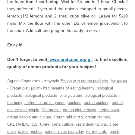
the foam from their boiling. Wait for 45 min to 1 hour. Check if
they softened. If yes add the onions chopped in small pieces,
lemon (1/2 lemon) and 2 small cups olive oil. Leave for 5-10
mins. Mix the flour with the other 1/2 of lemon juice. Add it to
the soup. Add salt and pepper. Its ready to serve.
Enjoy it!
Don’t forget to visit
www.cretaneshop.gr
to find excellent
quality of cretan products for your recipes!
Δημοσιεύτηκε στην κατηγορία
Eshop with cretan products
,
Διατροφή
- Cretan diet
, με ετικέτες
benefits of eating healthy
,
biological
products
,
biological products for argiculture
,
biological products in
the body
,
coffee culture in greece
,
cookies
,
cretan cooking
,
cretan
culture and people
,
Cretan diet
,
cretan diet achives
,
cretan ouzo
,
cretan people and culture
,
cretan raki ourzo
,
cretan recipes
,
CRETANDISHES
,
Crete
,
crete culture
,
crete destinations
,
crete
ouzo
,
dakos
,
dishes
,
eating olives everyday
,
for my crete
,
greek