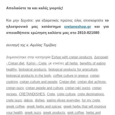
Απολαύστε τα και καλές γιορτές!
Και μην ξεχνάτε: για εξαιρετικές πρώτες ύλες επισκεφτείτε
το
ηλεκτρονικό μας κατάστημα
cretaneshop.gr
και για
οποιαδήποτε ερώτηση καλέστε μας στο 2810-821080
συνταγή της κ. Αιμιλίας Τερζάκη
Δημοσιεύτηκε στην κατηγορία
Eshop with cretan products
,
Διατροφή
- Cretan diet
,
Κρήτη - Crete
, με ετικέτες
all herbs
,
benefits of eating
healthy
,
biological products
,
biological products for argiculture
,
biological products in the body
,
coffee culture in greece
,
cretan
cooking
,
cretan culture and people
,
Cretan diet
,
cretan diet achives
,
cretan ouzo
,
cretan people and culture
,
cretan raki ourzo
,
cretan
recipes
,
CRETANDISHES
,
Crete
,
crete culture
,
crete destinations
,
crete ouzo
,
dakos
,
dishes
,
eating olives everyday
,
for my crete
,
greek coffee
,
greek herbs and spices
,
greek herbs that will improve
your health
,
greek ouzo
,
greek products
,
grek coffee
,
herbs and