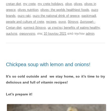
cretan diet
,
my crete
,
my crete holidays
,
olive
,
olives
,
olives in
greece
,
olives nutrition
,
olives- the worlds healthiest foods
,
ouzo
brands
,
ouzo raki
,
ouzo the national drink of greece
,
paskimadi
,
people and culture of crete
,
recipes
,
αυγα
,
βότανα
,
Διατροφή -
Cretan diet
,
κρητικά βότανα
,
με ετικέτες benefits of eating healthy
,
ομελετα
,
σφουγγατο
, στις
10 Ιουνίου 2021
από την/τον
admin
.
Chickpea soup with lemon and onions!
It’s so cold outside and we stay home, so it’s time to try
delicious and full of vitamin recipes!
Let’s prepare it!