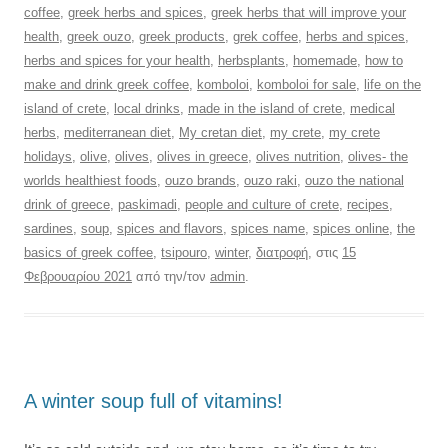
coffee
,
greek herbs and spices
,
greek herbs that will improve your
health
,
greek ouzo
,
greek products
,
grek coffee
,
herbs and spices
,
herbs and spices for your health
,
herbsplants
,
homemade
,
how to
make and drink greek coffee
,
komboloi
,
komboloi for sale
,
life on the
island of crete
,
local drinks
,
made in the island of crete
,
medical
herbs
,
mediterranean diet
,
My cretan diet
,
my crete
,
my crete
holidays
,
olive
,
olives
,
olives in greece
,
olives nutrition
,
olives- the
worlds healthiest foods
,
ouzo brands
,
ouzo raki
,
ouzo the national
drink of greece
,
paskimadi
,
people and culture of crete
,
recipes
,
sardines
,
soup
,
spices and flavors
,
spices name
,
spices online
,
the
basics of greek coffee
,
tsipouro
,
winter
,
διατροφή
, στις
15
Φεβρουαρίου 2021
από την/τον
admin
.
A winter soup full of vitamins!