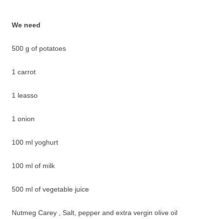
We need
500 g of potatoes
1 carrot
1 leasso
1 onion
100 ml yoghurt
100 ml of milk
500 ml of vegetable juice
Nutmeg Carey , Salt, pepper and extra vergin olive oil