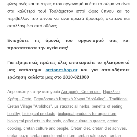
φλεγμονές και το στρες στον οργανισμό κι έτσι το σώμα να είναι
στα καλύτερά του! Τουλάχιστον επτά ώρες ύπνου και το
περιβάλλον του ύπνου να είναι αρκετά δροσερό, σκοτεινό και
απαλλαγμένο από οθόνες.
Ενισχύστε τις άμυνές του οργανισμού σας και
προστατεύστε την υγεία σας!
Για εξαιρετικές πρώτες ύλες επισκεφτείτε
το ηλεκτρονικό
μας κατάστημα
cretaneshop.gr
και για οποιαδήποτε
ερώτηση καλέστε μας στο 2810-821080
Δημοσιεύτηκε στην κατηγορία
Διατροφή - Cretan diet
,
Ηράκλειο
,
Κρήτη - Crete
,
Παραδοσιακό Κρητικό Χωριό "Αρόλιθος" - Traditional
Cretan Village "Arolithos"
, με ετικέτες
all herbs
,
benefits of eating
healthy
,
biological products
,
biological products for argiculture
,
biological products in the body
,
coffee culture in greece
,
cretan
cooking
,
cretan culture and people
,
Cretan diet
,
cretan diet achives
,
cretan ouzo
,
cretan people and culture
,
cretan raki ourzo
,
cretan