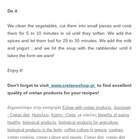
Do it
We clean the vegetables, cut them into small pieces and cook
them for 5 to 10 minutes in oil until they soften. We add the
spices and let them boil for 25 to 30 minutes. We add the milk
and yogurt , and we hit the soup with the rabblender until it
takes the form we want!
Enjoy it!
Don’t forget to visit
www.cretaneshop.gr
to find excellent
quality of cretan products for your recipes!
Δημοσιεύτηκε στην κατηγορία
Eshop with cretan products
,
Διατροφή
- Cretan diet
,
Ηράκλειο
,
Κρήτη - Crete
, με ετικέτες
benefits of eating
healthy
,
biological products
,
biological products for argiculture
,
biological products in the body
,
coffee culture in greece
,
cookies
,
cretan cooking
,
cretan culture and people
,
Cretan diet
,
cretan diet