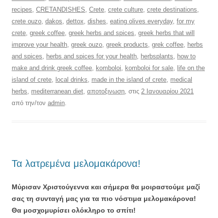
recipes
,
CRETANDISHES
,
Crete
,
crete culture
,
crete destinations
,
crete ouzo
,
dakos
,
dettox
,
dishes
,
eating olives everyday
,
for my
crete
,
greek coffee
,
greek herbs and spices
,
greek herbs that will
improve your health
,
greek ouzo
,
greek products
,
grek coffee
,
herbs
and spices
,
herbs and spices for your health
,
herbsplants
,
how to
make and drink greek coffee
,
komboloi
,
komboloi for sale
,
life on the
island of crete
,
local drinks
,
made in the island of crete
,
medical
herbs
,
mediterranean diet
,
αποτοξινωση
, στις
2 Ιανουαρίου 2021
από την/τον
admin
.
Τα λατρεμένα μελομακάρονα!
Μύρισαν Χριστούγεννα και σήμερα θα μοιραστούμε μαζί
σας τη συνταγή μας για τα πιο νόστιμα μελομακάρονα!
Θα μοσχομυρίσει ολόκληρο το σπίτι!