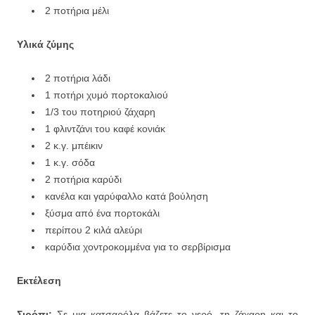
2 ποτήρια μέλι
Υλικά ζύμης
2 ποτήρια λάδι
1 ποτήρι χυμό πορτοκαλιού
1/3 του ποτηριού ζάχαρη
1 φλιντζάνι του καφέ κονιάκ
2 κ.γ. μπέικιν
1 κ.γ. σόδα
2 ποτήρια καρύδι
κανέλα και γαρύφαλλο κατά βούληση
ξύσμα από ένα πορτοκάλι
περίπου 2 κιλά αλεύρι
καρύδια χοντροκομμένα για το σερβίρισμα
Εκτέλεση
Σιρόπι:
Σε μια κατσαρόλα βάζετε το νερό, τη ζάχαρη και το