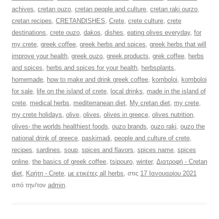
achives
,
cretan ouzo
,
cretan people and culture
,
cretan raki ourzo
,
cretan recipes
,
CRETANDISHES
,
Crete
,
crete culture
,
crete
destinations
,
crete ouzo
,
dakos
,
dishes
,
eating olives everyday
,
for
my crete
,
greek coffee
,
greek herbs and spices
,
greek herbs that will
improve your health
,
greek ouzo
,
greek products
,
grek coffee
,
herbs
and spices
,
herbs and spices for your health
,
herbsplants
,
homemade
,
how to make and drink greek coffee
,
komboloi
,
komboloi
for sale
,
life on the island of crete
,
local drinks
,
made in the island of
crete
,
medical herbs
,
mediterranean diet
,
My cretan diet
,
my crete
,
my crete holidays
,
olive
,
olives
,
olives in greece
,
olives nutrition
,
olives- the worlds healthiest foods
,
ouzo brands
,
ouzo raki
,
ouzo the
national drink of greece
,
paskimadi
,
people and culture of crete
,
recipes
,
sardines
,
soup
,
spices and flavors
,
spices name
,
spices
online
,
the basics of greek coffee
,
tsipouro
,
winter
,
Διατροφή - Cretan
diet
,
Κρήτη - Crete
,
με ετικέτες all herbs
, στις
17 Ιανουαρίου 2021
από την/τον
admin
.