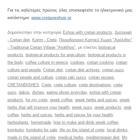
Για τις καλύτερες πρώτες ύλες επισκεφτείτε το ηλεκτρονικό μας
κατάστημα:
www.cretaneshop.gr
Δημοσιεύτηκε στην κατηγορία
Eshop with cretan products
,
Διατροφή
- Cretan diet
,
Κρήτη - Crete
,
Παραδοσιακό Κρητικό Χωριό "Αρόλιθος"
- Traditional Cretan Village "Arolithos"
, με ετικέτες
biological
products
,
biological products for argiculture
,
biological products in
the body
,
coffee culture in greece
,
cookies
,
cretan cooking
,
cretan
culture and people
,
Cretan diet
,
cretan diet achives
,
cretan ouzo
,
cretan people and culture
,
cretan raki ourzo
,
cretan recipes
,
CRETANDISHES
,
Crete
,
crete culture
,
crete destinations
,
crete
ouzo
,
dakos
,
dishes
,
eating olives everyday
,
eshop with cretan
products
,
for my crete
,
greek coffee
,
greek herbs and spices
,
greek
herbs that will improve your health
,
greek ouzo
,
greek products
,
grek
coffee
,
herbs and spices
,
herbs and spices for your health
,
herbsplants
,
homemade
,
how to make and drink greek coffee
,
komboloi
,
komboloi for sale
,
life on the island of crete
,
local drinks
,
made in the island of crete
,
medical herbs
,
mediterranean diet
,
My