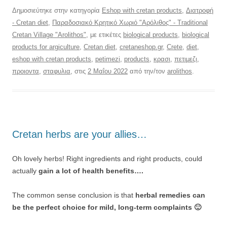
Δημοσιεύτηκε στην κατηγορία
Eshop with cretan products
,
Διατροφή
- Cretan diet
,
Παραδοσιακό Κρητικό Χωριό "Αρόλιθος" - Traditional
Cretan Village "Arolithos"
, με ετικέτες
biological products
,
biological
products for argiculture
,
Cretan diet
,
cretaneshop.gr
,
Crete
,
diet
,
eshop with cretan products
,
petimezi
,
products
,
κρασι
,
πετιμεζι
,
προιοντα
,
σταφυλια
, στις
2 Μαΐου 2022
από την/τον
arolithos
.
Cretan herbs are your allies…
Oh lovely herbs! Right ingredients and right products, could
actually
gain a lot of health benefits….
The common sense conclusion is that
herbal remedies can
be the perfect choice for mild, long-term complaints 🙂