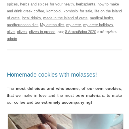
spices
,
herbs and spices for your health
,
herbsplants
,
how to make
and drink greek coffee
,
komboloi
,
komboloi for sale
,
life on the island
of crete
,
local drinks
,
made in the island of crete
,
medical herbs
,
mediterranean diet
,
My cretan diet
,
my crete
,
my crete holidays
,
olive
,
olives
,
olives in greece
, στις
8 Δεκεμβρίου 2020
από την/τον
admin
.
Homemade cookies with molasses!
The
most delicious and wholesome, of our own cookies
,
that we make in love and the most
pure materials
, to make
our coffee and tea
extremely accompanying!