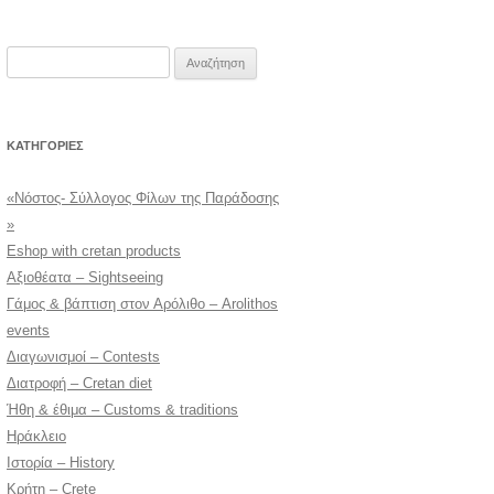
Αναζήτηση
για:
KΑΤΗΓΟΡΊΕΣ
«Νόστος- Σύλλογος Φίλων της Παράδοσης
»
Eshop with cretan products
Αξιοθέατα – Sightseeing
Γάμος & βάπτιση στον Αρόλιθο – Arolithos
events
Διαγωνισμοί – Contests
Διατροφή – Cretan diet
Ήθη & έθιμα – Customs & traditions
Ηράκλειο
Ιστορία – History
Κρήτη – Crete