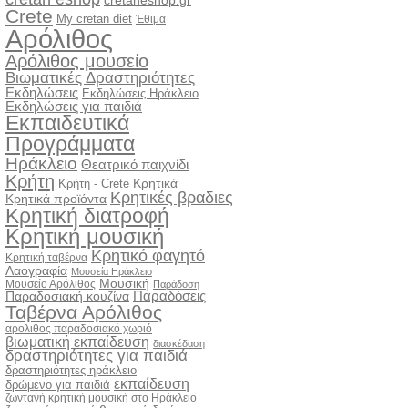
cretaneshop.gr
Crete
My cretan diet
Έθιμα
Αρόλιθος
Αρόλιθος μουσείο
Βιωματικές Δραστηριότητες
Εκδηλώσεις
Εκδηλώσεις Ηράκλειο
Εκδηλώσεις για παιδιά
Εκπαιδευτικά
Προγράμματα
Ηράκλειο
Θεατρικό παιχνίδι
Κρήτη
Κρητικά
Κρήτη - Crete
Κρητικές βραδιες
Κρητικά προϊόντα
Κρητική διατροφή
Κρητική μουσική
Κρητικό φαγητό
Κρητική ταβέρνα
Λαογραφία
Μουσεία Ηράκλειο
Μουσική
Μουσείο Αρόλιθος
Παράδοση
Παραδόσεις
Παραδοσιακή κουζίνα
Ταβέρνα Αρόλιθος
αρολιθος παραδοσιακό χωριό
βιωματική εκπαίδευση
διασκέδαση
δραστηριότητες για παιδιά
δραστηριότητες ηράκλειο
εκπαίδευση
δρώμενο για παιδιά
ζωντανή κρητική μουσική στο Ηράκλειο