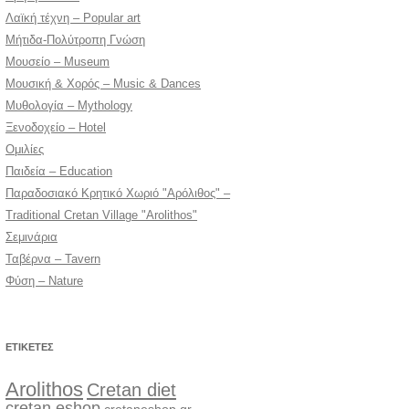
Λαϊκή τέχνη – Popular art
Μήτιδα-Πολύτροπη Γνώση
Μουσείο – Museum
Μουσική & Χορός – Music & Dances
Μυθολογία – Mythology
Ξενοδοχείο – Hotel
Ομιλίες
Παιδεία – Education
Παραδοσιακό Κρητικό Χωριό "Αρόλιθος" –
Traditional Cretan Village "Arolithos"
Σεμινάρια
Ταβέρνα – Tavern
Φύση – Nature
ΕΤΙΚΈΤΕΣ
Arolithos
Cretan diet
cretan eshop