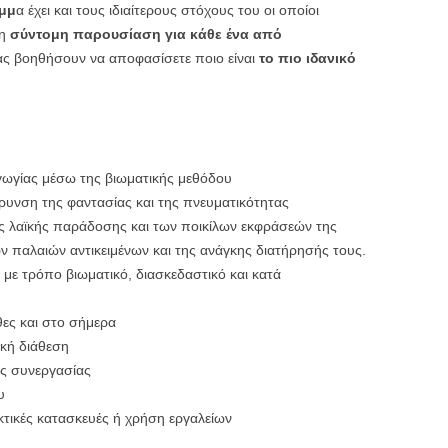
αμμ
α έχει και τους ιδιαίτερους στόχους του οι οποίοι
τη
σύντομη παρουσίαση για κάθε ένα από
ς βοηθήσουν να αποφασίσετε ποιο είναι
το πιο ιδανικό
ωγίας μέσω της βιωματικής μεθόδου
ρυνση της φαντασίας και της πνευματικότητας
ης λαϊκής παράδοσης και των ποικίλων εκφράσεών της
ων παλαιών αντικειμένων και της ανάγκης διατήρησής τους.
 με τρόπο βιωματικό, διασκεδαστικό και κατά
ες και στο σήμερα
ική διάθεση
ης συνεργασίας
υ
κτικές κατασκευές ή χρήση εργαλείων