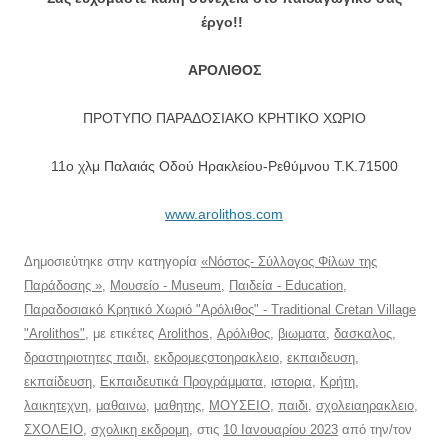
έργο!!
ΑΡΟΛΙΘΟΣ
ΠΡΟΤΥΠΟ ΠΑΡΑΔΟΣΙΑΚΟ ΚΡΗΤΙΚΟ ΧΩΡΙΟ
11ο χλμ Παλαιάς Οδού Ηρακλείου-Ρεθύμνου T.K.71500
www.arolithos.com
Δημοσιεύτηκε στην κατηγορία
«Νόστος- Σύλλογος Φίλων της
Παράδοσης »
,
Μουσείο - Museum
,
Παιδεία - Education
,
Παραδοσιακό Κρητικό Χωριό "Αρόλιθος" - Traditional Cretan Village
"Arolithos"
, με ετικέτες
Arolithos
,
Αρόλιθος
,
βιωματα
,
δασκαλος
,
δραστηριοτητες παιδι
,
εκδρομεςστοηρακλειο
,
εκπαιδευση
,
εκπαίδευση
,
Εκπαιδευτικά Προγράμματα
,
ιστορια
,
Κρήτη
,
λαικητεχνη
,
μαθαινω
,
μαθητης
,
ΜΟΥΣΕΙΟ
,
παιδι
,
σχολειαηρακλειο
,
ΣΧΟΛΕΙΟ
,
σχολικη εκδρομη
, στις
10 Ιανουαρίου 2023
από την/τον