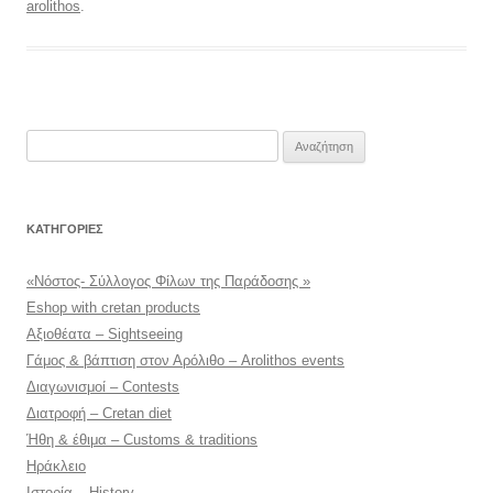
arolithos
.
Αναζήτηση
για:
KΑΤΗΓΟΡΊΕΣ
«Νόστος- Σύλλογος Φίλων της Παράδοσης »
Eshop with cretan products
Αξιοθέατα – Sightseeing
Γάμος & βάπτιση στον Αρόλιθο – Arolithos events
Διαγωνισμοί – Contests
Διατροφή – Cretan diet
Ήθη & έθιμα – Customs & traditions
Ηράκλειο
Ιστορία – History