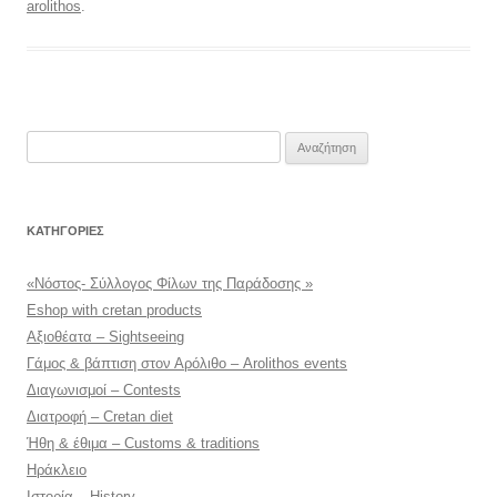
arolithos
.
Αναζήτηση
για:
KΑΤΗΓΟΡΊΕΣ
«Νόστος- Σύλλογος Φίλων της Παράδοσης »
Eshop with cretan products
Αξιοθέατα – Sightseeing
Γάμος & βάπτιση στον Αρόλιθο – Arolithos events
Διαγωνισμοί – Contests
Διατροφή – Cretan diet
Ήθη & έθιμα – Customs & traditions
Ηράκλειο
Ιστορία – History