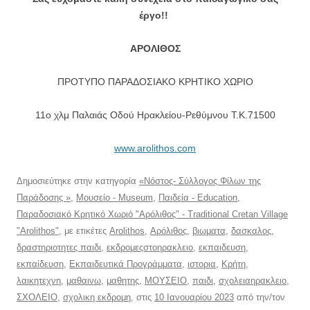
έργο!!
ΑΡΟΛΙΘΟΣ
ΠΡΟΤΥΠΟ ΠΑΡΑΔΟΣΙΑΚΟ ΚΡΗΤΙΚΟ ΧΩΡΙΟ
11ο χλμ Παλαιάς Οδού Ηρακλείου-Ρεθύμνου T.K.71500
www.arolithos.com
Δημοσιεύτηκε στην κατηγορία
«Νόστος- Σύλλογος Φίλων της
Παράδοσης »
,
Μουσείο - Museum
,
Παιδεία - Education
,
Παραδοσιακό Κρητικό Χωριό "Αρόλιθος" - Traditional Cretan Village
"Arolithos"
, με ετικέτες
Arolithos
,
Αρόλιθος
,
βιωματα
,
δασκαλος
,
δραστηριοτητες παιδι
,
εκδρομεςστοηρακλειο
,
εκπαιδευση
,
εκπαίδευση
,
Εκπαιδευτικά Προγράμματα
,
ιστορια
,
Κρήτη
,
λαικητεχνη
,
μαθαινω
,
μαθητης
,
ΜΟΥΣΕΙΟ
,
παιδι
,
σχολειαηρακλειο
,
ΣΧΟΛΕΙΟ
,
σχολικη εκδρομη
, στις
10 Ιανουαρίου 2023
από την/τον