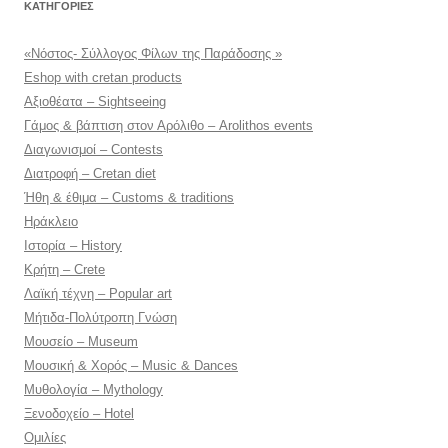
KΑΤΗΓΟΡΊΕΣ
«Νόστος- Σύλλογος Φίλων της Παράδοσης »
Eshop with cretan products
Αξιοθέατα – Sightseeing
Γάμος & βάπτιση στον Αρόλιθο – Arolithos events
Διαγωνισμοί – Contests
Διατροφή – Cretan diet
Ήθη & έθιμα – Customs & traditions
Ηράκλειο
Ιστορία – History
Κρήτη – Crete
Λαϊκή τέχνη – Popular art
Μήτιδα-Πολύτροπη Γνώση
Μουσείο – Museum
Μουσική & Χορός – Music & Dances
Μυθολογία – Mythology
Ξενοδοχείο – Hotel
Ομιλίες