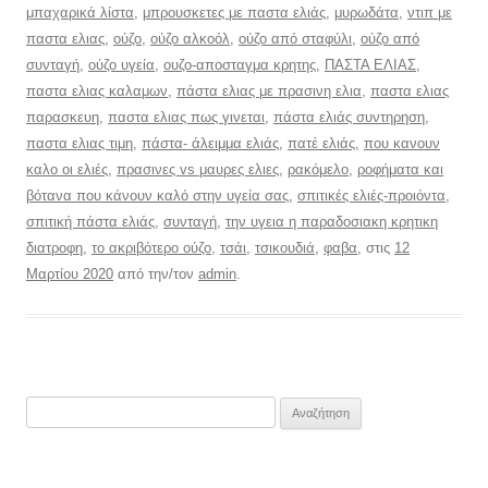
μπαχαρικά λίστα
,
μπρουσκετες με παστα ελιάς
,
μυρωδάτα
,
ντιπ με
παστα ελιας
,
ούζο
,
ούζο αλκοόλ
,
ούζο από σταφύλι
,
ούζο από
συνταγή
,
ούζο υγεία
,
ουζο-αποσταγμα κρητης
,
ΠΑΣΤΑ ΕΛΙΑΣ
,
παστα ελιας καλαμων
,
πάστα ελιας με πρασινη ελια
,
παστα ελιας
παρασκευη
,
παστα ελιας πως γινεται
,
πάστα ελιάς συντηρηση
,
παστα ελιας τιμη
,
πάστα- άλειμμα ελιάς
,
πατέ ελιάς
,
που κανουν
καλο οι ελιές
,
πρασινες vs μαυρες ελιες
,
ρακόμελο
,
ροφήματα και
βότανα που κάνουν καλό στην υγεία σας
,
σπιτικές ελιές-προιόντα
,
σπιτική πάστα ελιάς
,
συνταγή
,
την υγεια η παραδοσιακη κρητικη
διατροφη
,
το ακριβότερο ούζο
,
τσάι
,
τσικουδιά
,
φαβα
, στις
12
Μαρτίου 2020
από την/τον
admin
.
Αναζήτηση
για: