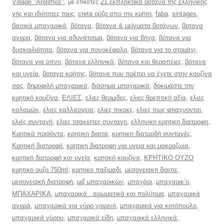
Village "Arolithos"
, με ετικέτες
21 εκπληκτικά βότανα της ελληνικής
γής και ιδιότητες τους
,
creta ούζο απο την κρήτη
,
faba
,
sintages
,
βασικά μπαχαρικά
,
βότανα
,
βότανα & μείγματα βοτάνων
,
βοτανα
αγορα
,
βότανα για αδυνάτισμα
,
βότανα για βήχα
,
βότανα για
δυσκοιλιότητα
,
βότανα για πονοκέφαλο
,
βότανα για το στομάχι
,
βότανα για ύπνο
,
βότανα ελληνικά
,
βότανα και θεραπέιες
,
βότανα
και υγεία
,
βοτανα κρήτης
,
βότανα που πρέπει να έχετε στην κουζίνα
σας
,
δημοφιλή μπαχαρικά
,
διάσημα μπαχαρικά
,
δοκιμάστε την
κρητική κουζίνα
,
ΕΛΙΕΣ
,
ελιες θερμιδες
,
ελιες θρεπτική αξία
,
ελιες
καλαμών
,
ελιες καλλιεργεια
,
ελιες πικρες
,
ελιες πως φτιαχνονται
,
ελιές συνταγή
,
ελιες τσακιστες συνταγη
,
ελληνικη κρητικη διατροφη
,
Κρητικά προϊόντα
,
κρητικη διαιτα
,
κρητικη διατροδή συνταγές
,
Κρητική διατροφή
,
κρητικη διατροφη για υγεια και μακροζωια
,
κρητική διατροφή και υγεία
,
κρητική κουζίνα
,
ΚΡΗΤΙΚΟ ΟΥΖΟ
κρητικο ουζο 750ml
,
κρητικο παξιμαδι
,
μεσογειακη διαιτα
,
μεσογειακή διατροφή
,
μιξ μπαχαρικών
,
μπαχάρι
,
μπαχαρικ’ο
,
ΜΠΑΧΑΡΙΚΑ
,
μπαχαρικά . αρωματικά και πολύτιμα
,
μπαχαρικά
αγορά
,
μπαχαρικά για γύρο χοιρινό
,
μπαχαρικά για κοτόπουλο
,
μπαχαρικά γύρου
,
μπαχαρικά είδη
,
μπαχαρικά ελληνικά
,