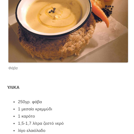
Φάβα
ΥΛΙΚΑ
250γρ. φάβα
1 μεσαίο κρεμμύδι
1 καρότο
1,5-1,7 λίτρα ζεστό νερό
λίγο ελαιόλαδο