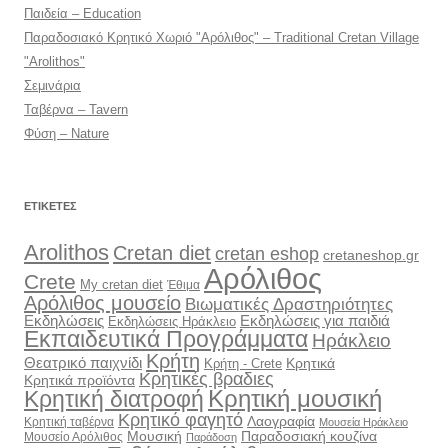
Παιδεία – Education
Παραδοσιακό Κρητικό Χωριό "Αρόλιθος" – Traditional Cretan Village
"Arolithos"
Σεμινάρια
Ταβέρνα – Tavern
Φύση – Nature
ΕΤΙΚΈΤΕΣ
Arolithos
Cretan diet
cretan eshop
cretaneshop.gr
Αρόλιθος
Crete
My cretan diet
Έθιμα
Αρόλιθος μουσείο
Βιωματικές Δραστηριότητες
Εκδηλώσεις
Εκδηλώσεις για παιδιά
Εκδηλώσεις Ηράκλειο
Εκπαιδευτικά Προγράμματα
Ηράκλειο
Κρήτη
Θεατρικό παιχνίδι
Κρητικά
Κρήτη - Crete
Κρητικές βραδιες
Κρητικά προϊόντα
Κρητική διατροφή
Κρητική μουσική
Κρητικό φαγητό
Λαογραφία
Κρητική ταβέρνα
Μουσεία Ηράκλειο
Μουσική
Παραδοσιακή κουζίνα
Μουσείο Αρόλιθος
Παράδοση