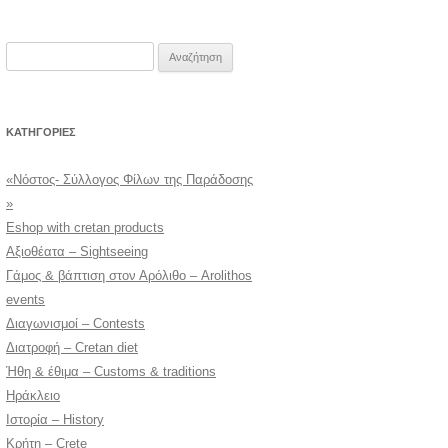
Αναζήτηση
για:
KΑΤΗΓΟΡΊΕΣ
«Νόστος- Σύλλογος Φίλων της Παράδοσης
»
Eshop with cretan products
Αξιοθέατα – Sightseeing
Γάμος & βάπτιση στον Αρόλιθο – Arolithos
events
Διαγωνισμοί – Contests
Διατροφή – Cretan diet
Ήθη & έθιμα – Customs & traditions
Ηράκλειο
Ιστορία – History
Κρήτη – Crete