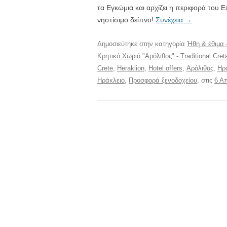
τα Εγκώμια και αρχίζει η περιφορά του Ε
νηστίσιμο δείπνο!
Συνέχεια
→
Δημοσιεύτηκε στην κατηγορία
Ήθη & έθιμα 
Κρητικό Χωριό "Αρόλιθος" - Traditional Creta
Crete
,
Heraklion
,
Hotel offers
,
Αρόλιθος
,
Ηρ
Ηράκλειο
,
Προσφορά ξενοδοχείου
, στις
6 Α