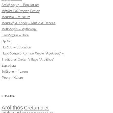
Λαϊκή τέχνη – Popular art
Μήτιδα-Πολύτροπη Γνώση
Μουσείο – Museum
Μουσική & Χορός – Music & Dances
Μυθολογία – Mythology
Ξενοδοχείο – Hotel
Ομιλίες
Παιδεία – Education
Παραδοσιακό Κρητικό Χωριό "Αρόλιθος" –
Traditional Cretan Village "Arolithos"
Σεμινάρια
Ταβέρνα – Tavern
Φύση – Nature
ΕΤΙΚΈΤΕΣ
Arolithos
Cretan diet
cretan eshop