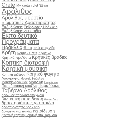
cretaneshop.gr
Crete
My cretan diet
Έθιμα
Αρόλιθος
Αρόλιθος μουσείο
Βιωματικές Δραστηριότητες
Εκδηλώσεις
Εκδηλώσεις Ηράκλειο
Εκδηλώσεις για παιδιά
Εκπαιδευτικά
Προγράμματα
Ηράκλειο
Θεατρικό παιχνίδι
Κρήτη
Κρητικά
Κρήτη - Crete
Κρητικές βραδιες
Κρητικά προϊόντα
Κρητική διατροφή
Κρητική μουσική
Κρητικό φαγητό
Κρητική ταβέρνα
Λαογραφία
Μουσεία Ηράκλειο
Μουσική
Μουσείο Αρόλιθος
Παράδοση
Παραδόσεις
Παραδοσιακή κουζίνα
Ταβέρνα Αρόλιθος
αρολιθος παραδοσιακό χωριό
βιωματική εκπαίδευση
διασκέδαση
δραστηριότητες για παιδιά
δραστηριότητες ηράκλειο
εκπαίδευση
δρώμενο για παιδιά
ζωντανή κρητική μουσική στο Ηράκλειο