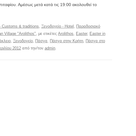
πιταφίου. Αμέσως μετά κατά τις 19:00 ακολουθεί το
- Customs & traditions
,
Ξενοδοχείο - Hotel
,
Παραδοσιακό
n Village "Arolithos"
, με ετικέτες
Arolithos
,
Easter
,
Easter in
άκλειο
,
Ξενοδοχείο
,
Πάσχα
,
Πάσχα στην Κρήτη
,
Πάσχα στο
πριλίου 2012
από την/τον
admin
.