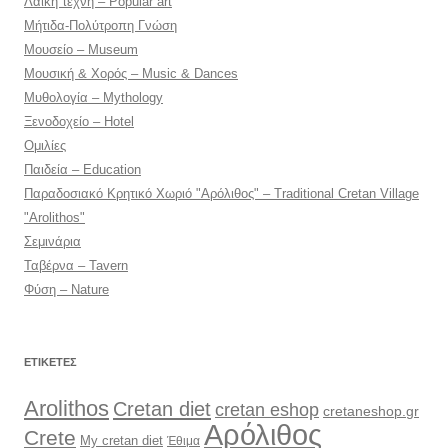
Λαϊκή τέχνη – Popular art
Μήτιδα-Πολύτροπη Γνώση
Μουσείο – Museum
Μουσική & Χορός – Music & Dances
Μυθολογία – Mythology
Ξενοδοχείο – Hotel
Ομιλίες
Παιδεία – Education
Παραδοσιακό Κρητικό Χωριό "Αρόλιθος" – Traditional Cretan Village
"Arolithos"
Σεμινάρια
Ταβέρνα – Tavern
Φύση – Nature
ΕΤΙΚΈΤΕΣ
Arolithos
Cretan diet
cretan eshop
cretaneshop.gr
Αρόλιθος
Crete
My cretan diet
Έθιμα