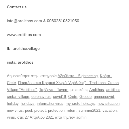
Contact us:
info@arolithos.com & 00302810821050
www.arolithos.com
fb: arolithosvillage
insta: arolithos
Δημοσιεύτηκε στην κατηγορία
Αξιοθέατα - Sightseeing
,
Κρήτη -
Crete
,
Παραδοσιακό Κρητικό Χωριό "Αρόλιθος" - Traditional Cretan
Village "Arolithos"
,
Ταβέρνα - Tavern
, με ετικέτες
Arolithos
,
arolithos
cretan village
,
coronavirus
,
covid19
,
Crete
,
Greece
,
greececovid
,
holiday
,
holidays
,
informationvirus
,
my crete holidays
,
new situation
,
new virus
,
pool
,
protect
,
protection
,
return
,
summer2021
,
vacation
,
virus
, στις
27 Απριλίου 2021
από την/τον
admin
.