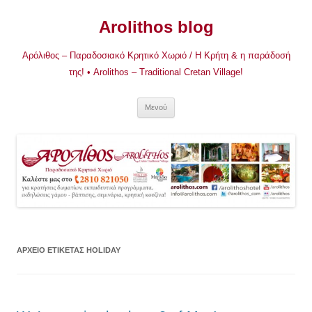
Μετάβαση
σε
Arolithos blog
περιεχόμενο
Αρόλιθος – Παραδοσιακό Κρητικό Χωριό / Η Κρήτη & η παράδοσή
της! • Arolithos – Traditional Cretan Village!
Μενού
ΑΡΧΕΊΟ ΕΤΙΚΈΤΑΣ
HOLIDAY