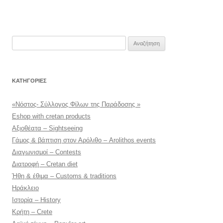
Αναζήτηση
για:
KΑΤΗΓΟΡΊΕΣ
«Νόστος- Σύλλογος Φίλων της Παράδοσης »
Eshop with cretan products
Αξιοθέατα – Sightseeing
Γάμος & βάπτιση στον Αρόλιθο – Arolithos events
Διαγωνισμοί – Contests
Διατροφή – Cretan diet
Ήθη & έθιμα – Customs & traditions
Ηράκλειο
Ιστορία – History
Κρήτη – Crete