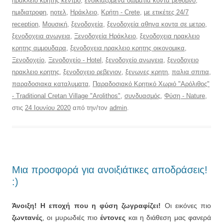
ηρακλειο κρητης κεντρο
,
ενοικιαζομενα δωματια κοντα ρεθυμνο
,
ημιδιατροφη
,
ηοτελ
,
Ηράκλειο
,
Κρήτη - Crete
,
με ετικέτες 24/7
reception
,
Μουσική
,
ξενοδοχεία
,
ξενοδοχεία αθηνα κοντα σε μετρο
,
ξενοδοχεια ανωγεια
,
Ξενοδοχεία Ηράκλειο
,
ξενοδοχεια ηρακλειο
κρητης αμμουδαρα
,
ξενοδοχεια ηρακλειο κρητης οικονομικα
,
Ξενοδοχείο
,
Ξενοδοχείο - Hotel
,
ξενοδοχείο ανωγεια
,
ξενοδοχειο
ηρακλειο κρητης
,
ξενοδοχειο ρεβεγιον
,
ξενωνες κρητη
,
παλια σπιτια
,
παραδοσιακα καταλυματα
,
Παραδοσιακό Κρητικό Χωριό "Αρόλιθος"
- Traditional Cretan Village "Arolithos"
,
συνδυασμός
,
Φύση - Nature
,
στις
24 Ιουνίου 2020
από την/τον
admin
.
Μια προσφορά για ανοιξιάτικες αποδράσεις!
:)
Άνοιξη! Η εποχή που η φύση ζωγραφίζει!
Οι εικόνες πιο
ζωντανές
, οι μυρωδιές πιο
έντονες
και η διάθεση μας φανερά