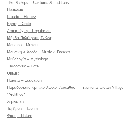
Ήθη & έθιμα – Customs & traditions
Ηράκλειο
Ιστορία – History
Κρήτη – Crete
Λαϊκή τέχνη – Popular art
Μήτιδα-Πολύτροπη Γνώση
Μουσείο – Museum
Μουσική & Χορός – Music & Dances
Μυθολογία – Mythology
Ξενοδοχείο – Hotel
Ομιλίες
Παιδεία – Education
Παραδοσιακό Κρητικό Χωριό "Αρόλιθος" – Traditional Cretan Village
"Arolithos"
Σεμινάρια
Ταβέρνα – Tavern
Φύση – Nature