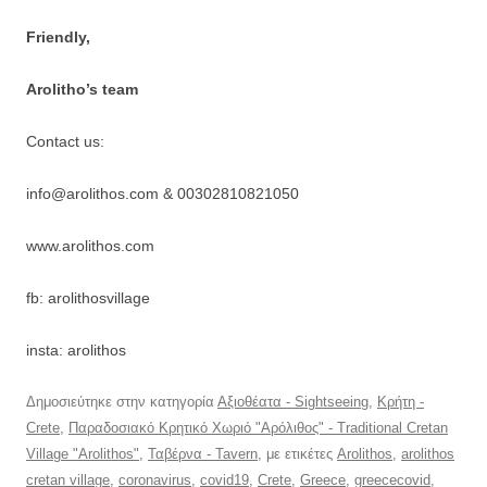
Friendly,
Arolitho’s team
Contact us:
info@arolithos.com & 00302810821050
www.arolithos.com
fb: arolithosvillage
insta: arolithos
Δημοσιεύτηκε στην κατηγορία
Αξιοθέατα - Sightseeing
,
Κρήτη -
Crete
,
Παραδοσιακό Κρητικό Χωριό "Αρόλιθος" - Traditional Cretan
Village "Arolithos"
,
Ταβέρνα - Tavern
, με ετικέτες
Arolithos
,
arolithos
cretan village
,
coronavirus
,
covid19
,
Crete
,
Greece
,
greececovid
,