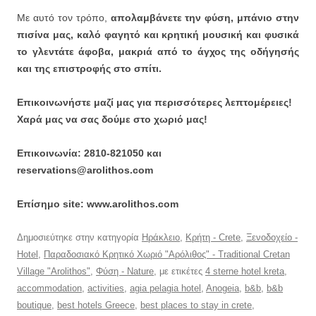
Με αυτό τον τρόπο,
απολαμβάνετε την φύση, μπάνιο στην
πισίνα μας, καλό φαγητό και κρητική μουσική και φυσικά
το γλεντάτε άφοβα, μακριά από το άγχος της οδήγησής
και της επιστροφής στο σπίτι.
Επικοινωνήστε μαζί μας για περισσότερες λεπτομέρειες!
Χαρά μας να σας δούμε στο χωριό μας!
Επικοινωνία: 2810-821050 και
reservations@arolithos.com
Επίσημο site: www.arolithos.com
Δημοσιεύτηκε στην κατηγορία
Ηράκλειο
,
Κρήτη - Crete
,
Ξενοδοχείο -
Hotel
,
Παραδοσιακό Κρητικό Χωριό "Αρόλιθος" - Traditional Cretan
Village "Arolithos"
,
Φύση - Nature
, με ετικέτες
4 sterne hotel kreta
,
accommodation
,
activities
,
agia pelagia hotel
,
Anogeia
,
b&b
,
b&b
boutique
,
best hotels Greece
,
best places to stay in crete
,