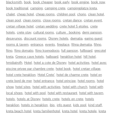
blacksmith
,
book
,
book cheaper
,
book early
,
book engine
,
book now
,
book traditional
,
camping
,
camping crete
,
campingplatze kreta
,
chalet
,
cheap hotel
,
cheap rooms
,
children pool
,
chorio
,
clean hotel
,
clean pool
,
clean rooms
,
close rooms
,
cretan dance
,
cretan event
,
cretan village hotel
,
cretan wedding
,
crete hotel 5 etoiles
,
crete
hotels
,
crete stay
,
cultural rooms
,
culture . booking
,
demi pansion
,
desayunos
,
discount rooms
,
Disney hotels
,
dwmatia
,
earino guest
rooms & tavern
,
entrance
,
events
,
fireplace
,
fthna dwmatia
,
fthno
,
ftino
,
ftino domatio
,
ftino ksenodoxio
,
full pansion
,
fullboard
,
grecotel
kreta
,
Greece cave hotels
,
halboard
,
heraklion hotel
,
hill hotel
,
hmidiatrofh
,
Hotel
,
hotel a cote de Disney
,
hotel activities
,
hotel avec
piscine privee par chambre crete
,
hotel book
,
hotel cretan village
,
hotel crete heraklion
,
Hotel Crete'
,
hotel de charme crete
,
hotel en
crete bord de mer
,
hotel entrance
,
hotel principe
,
hotel rooms
,
hotel
show
,
hotel sites
,
hotel with activities
,
hotel with church
,
hotel with
local shops
,
hotel with pool
,
hotel with restaurant
,
hotel with tavern
,
hotels
,
hotels at Disney
,
hotels crete
,
hotels en crete
,
hotels
heraklion
,
hotels in heraklion
,
ibis
,
info quest
,
kids pool
,
kind staff
,
kreta beach hotel
,
kreta familienhotel
,
kreta hotel
,
kreta hotele
,
kreta