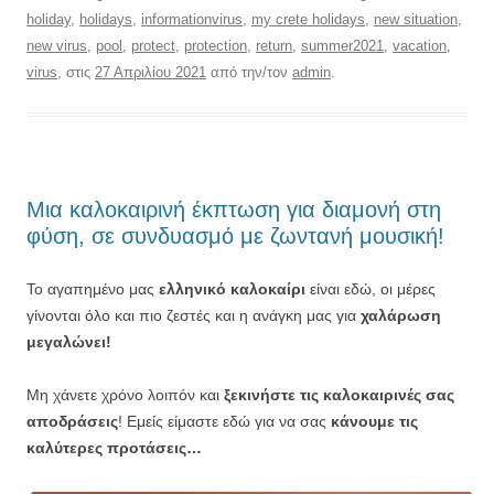
holiday
,
holidays
,
informationvirus
,
my crete holidays
,
new situation
,
new virus
,
pool
,
protect
,
protection
,
return
,
summer2021
,
vacation
,
virus
, στις
27 Απριλίου 2021
από την/τον
admin
.
Μια καλοκαιρινή έκπτωση για διαμονή στη
φύση, σε συνδυασμό με ζωντανή μουσική!
Το αγαπημένο μας
ελληνικό καλοκαίρι
είναι εδώ, οι μέρες
γίνονται όλο και πιο ζεστές και η ανάγκη μας για
χαλάρωση
μεγαλώνει!
Μη χάνετε χρόνο λοιπόν και
ξεκινήστε τις καλοκαιρινές σας
αποδράσεις
! Εμείς είμαστε εδώ για να σας
κάνουμε τις
καλύτερες προτάσεις…