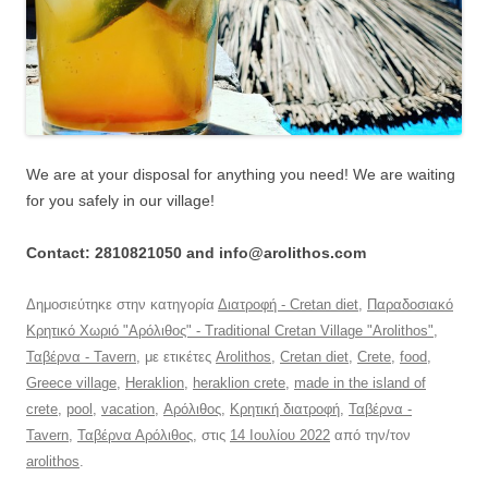
We are at your disposal for anything you need! We are waiting
for you safely in our village!
Contact: 2810821050 and info@arolithos.com
Δημοσιεύτηκε στην κατηγορία
Διατροφή - Cretan diet
,
Παραδοσιακό
Κρητικό Χωριό "Αρόλιθος" - Traditional Cretan Village "Arolithos"
,
Ταβέρνα - Tavern
, με ετικέτες
Arolithos
,
Cretan diet
,
Crete
,
food
,
Greece village
,
Heraklion
,
heraklion crete
,
made in the island of
crete
,
pool
,
vacation
,
Αρόλιθος
,
Κρητική διατροφή
,
Ταβέρνα -
Tavern
,
Ταβέρνα Αρόλιθος
, στις
14 Ιουλίου 2022
από την/τον
arolithos
.