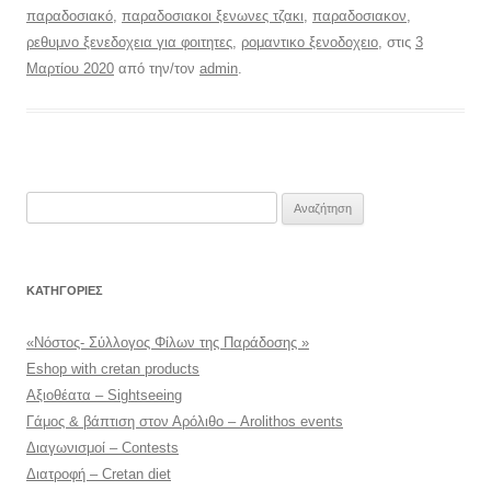
παραδοσιακό
,
παραδοσιακοι ξενωνες τζακι
,
παραδοσιακον
,
ρεθυμνο ξενεδοχεια για φοιτητες
,
ρομαντικο ξενοδοχειο
, στις
3
Μαρτίου 2020
από την/τον
admin
.
Αναζήτηση
για:
KΑΤΗΓΟΡΊΕΣ
«Νόστος- Σύλλογος Φίλων της Παράδοσης »
Eshop with cretan products
Αξιοθέατα – Sightseeing
Γάμος & βάπτιση στον Αρόλιθο – Arolithos events
Διαγωνισμοί – Contests
Διατροφή – Cretan diet