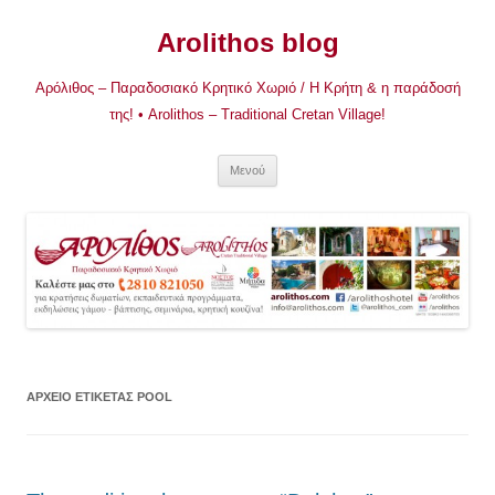
Μετάβαση
σε
Arolithos blog
περιεχόμενο
Αρόλιθος – Παραδοσιακό Κρητικό Χωριό / Η Κρήτη & η παράδοσή
της! • Arolithos – Traditional Cretan Village!
Μενού
ΑΡΧΕΊΟ ΕΤΙΚΈΤΑΣ
POOL