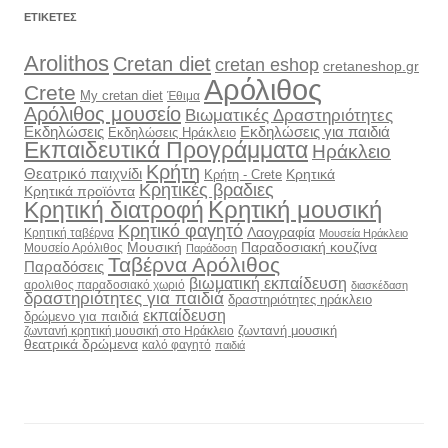
ΕΤΙΚΈΤΕΣ
Arolithos
Cretan diet
cretan eshop
cretaneshop.gr
Αρόλιθος
Crete
My cretan diet
Έθιμα
Αρόλιθος μουσείο
Βιωματικές Δραστηριότητες
Εκδηλώσεις
Εκδηλώσεις για παιδιά
Εκδηλώσεις Ηράκλειο
Εκπαιδευτικά Προγράμματα
Ηράκλειο
Κρήτη
Θεατρικό παιχνίδι
Κρητικά
Κρήτη - Crete
Κρητικές βραδιες
Κρητικά προϊόντα
Κρητική διατροφή
Κρητική μουσική
Κρητικό φαγητό
Λαογραφία
Κρητική ταβέρνα
Μουσεία Ηράκλειο
Μουσική
Παραδοσιακή κουζίνα
Μουσείο Αρόλιθος
Παράδοση
Ταβέρνα Αρόλιθος
Παραδόσεις
βιωματική εκπαίδευση
αρολιθος παραδοσιακό χωριό
διασκέδαση
δραστηριότητες για παιδιά
δραστηριότητες ηράκλειο
εκπαίδευση
δρώμενο για παιδιά
ζωντανή μουσική
ζωντανή κρητική μουσική στο Ηράκλειο
θεατρικά δρώμενα
καλό φαγητό
παιδιά