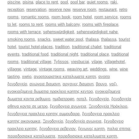
piscine
,
pisina
,
place to rent
,
pool
,
pool bar
,
quiet rooms
,
raki
,
reception
,
reservation
,
reserve now
,
reserve room
,
restaurant
,
retro
rooms
,
romantic rooms
,
room book
,
room hotel
,
room service
,
rooms
to let
,
rooms to rent
,
rooms with balcony
,
rooms with fireplace
,
rooms with terrace
,
sehenswürdigkeit
,
sehenswürdigkeit nahe
,
smoking rooms
,
snacks
,
sweet water pool
,
thalasa
,
thalassa
,
tourist
hotel
,
tourist hotel-places
,
tradition
,
traditional chalet
,
traditional
events
,
traditional food
,
traditional night
,
traditional place
,
traditional
rooms
,
traditional village
,
Tylissos
,
viesbuciai
,
vilage
,
villagehotel
,
villagge
,
vintage
,
vintage rooms
,
weaving art
,
weddings
,
wine
,
wine
tasting
,
xwrio
,
αγροτουριστικα καταλυματα κρητη
,
ανοιτο
ξενοδοχείο
,
ανωγεια διαμονη
,
αρχανες διαμονη
,
βουνο
,
γαζι
,
ενοικιαζομενα δωματια ηρακλειο κρητης κεντρο
,
ενοικιαζομενα
δωματια κοντα ρεθυμνο
,
ημιδιατροφη
,
ηοτελ
,
ξενοδοχεία
,
ξενοδοχεία
αθηνα κοντα σε μετρο
,
ξενοδοχεια ανωγεια
,
Ξενοδοχεία Ηράκλειο
,
ξενοδοχεια ηρακλειο κρητης αμμουδαρα
,
ξενοδοχεια ηρακλειο
κρητης οικονομικα
,
Ξενοδοχείο
,
ξενοδοχείο ανωγεια
,
ξενοδοχειο
ηρακλειο κρητης
,
ξενοδοχειο ρεβεγιον
,
ξενωνες κρητη
,
παλια σπιτια
,
παραδοσιακα καταλυματα
,
παραδοσιακα καταλυματα κρητη
,