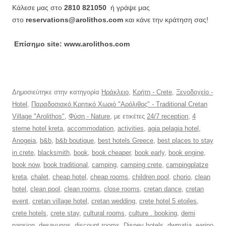
Κάλεσε μας στο
2810 821050
ή γράψε μας
στο
reservations@arolithos.com
και κάνε την κράτηση σας!
Επίσημο site: www.arolithos.com
Δημοσιεύτηκε στην κατηγορία
Ηράκλειο
,
Κρήτη - Crete
,
Ξενοδοχείο -
Hotel
,
Παραδοσιακό Κρητικό Χωριό "Αρόλιθος" - Traditional Cretan
Village "Arolithos"
,
Φύση - Nature
, με ετικέτες
24/7 reception
,
4
sterne hotel kreta
,
accommodation
,
activities
,
agia pelagia hotel
,
Anogeia
,
b&b
,
b&b boutique
,
best hotels Greece
,
best places to stay
in crete
,
blacksmith
,
book
,
book cheaper
,
book early
,
book engine
,
book now
,
book traditional
,
camping
,
camping crete
,
campingplatze
kreta
,
chalet
,
cheap hotel
,
cheap rooms
,
children pool
,
chorio
,
clean
hotel
,
clean pool
,
clean rooms
,
close rooms
,
cretan dance
,
cretan
event
,
cretan village hotel
,
cretan wedding
,
crete hotel 5 etoiles
,
crete hotels
,
crete stay
,
cultural rooms
,
culture . booking
,
demi
pansion
,
desayunos
,
discount rooms
,
Disney hotels
,
dwmatia
,
earino