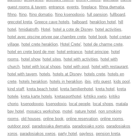
guest rooms & tavern
,
entrance
,
events
,
fireplace
,
fthna dwmatia
,
fthno
,
ftino
,
ftino domatio
,
ftino ksenodoxio
,
full pansion
,
fullboard
,
grecotel kreta
,
Greece cave hotels
,
halboard
,
heraklion hotel
,
hill
hotel
,
hmidiatrofh
,
Hotel
,
hotel a cote de Disney
,
hotel activities
,
hotel avec piscine privee par chambre crete
,
hotel book
,
hotel cretan
village
,
hotel crete heraklion
,
Hotel Crete'
,
hotel de charme crete
,
hotel en crete bord de mer
,
hotel entrance
,
hotel principe
,
hotel
rooms
,
hotel show
,
hotel sites
,
hotel with activities
,
hotel with
church
,
hotel with local shops
,
hotel with pool
,
hotel with restaurant
,
hotel with tavern
,
hotels
,
hotels at Disney
,
hotels crete
,
hotels en
crete
,
hotels heraklion
,
hotels in heraklion
,
ibis
,
info quest
,
kids pool
,
kind staff
,
kreta beach hotel
,
kreta familienhotel
,
kreta hotel
,
kreta
hotele
,
kreta karte hotels
,
kretasporthotel
,
krhtiko xwrio
,
kritiko
chorio
,
ksenodoxeio
,
ksenodoxio
,
local people
,
local shops
,
matala
bay hotel
,
mosaics workshop
,
motel
,
nature hotel
,
non smoking
rooms
,
old houses
,
online book
,
online reservation
,
online rooms
,
outdoor pool
,
paradosiaka dwmatia
,
paradosiako xorio
,
paradosiakos
xoros
,
paradosiakos xwros
,
party hotel
,
payless
,
pension kreta
,