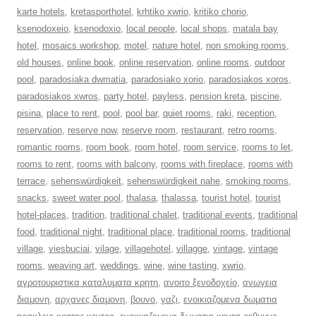
karte hotels
,
kretasporthotel
,
krhtiko xwrio
,
kritiko chorio
,
ksenodoxeio
,
ksenodoxio
,
local people
,
local shops
,
matala bay
hotel
,
mosaics workshop
,
motel
,
nature hotel
,
non smoking rooms
,
old houses
,
online book
,
online reservation
,
online rooms
,
outdoor
pool
,
paradosiaka dwmatia
,
paradosiako xorio
,
paradosiakos xoros
,
paradosiakos xwros
,
party hotel
,
payless
,
pension kreta
,
piscine
,
pisina
,
place to rent
,
pool
,
pool bar
,
quiet rooms
,
raki
,
reception
,
reservation
,
reserve now
,
reserve room
,
restaurant
,
retro rooms
,
romantic rooms
,
room book
,
room hotel
,
room service
,
rooms to let
,
rooms to rent
,
rooms with balcony
,
rooms with fireplace
,
rooms with
terrace
,
sehenswürdigkeit
,
sehenswürdigkeit nahe
,
smoking rooms
,
snacks
,
sweet water pool
,
thalasa
,
thalassa
,
tourist hotel
,
tourist
hotel-places
,
tradition
,
traditional chalet
,
traditional events
,
traditional
food
,
traditional night
,
traditional place
,
traditional rooms
,
traditional
village
,
viesbuciai
,
vilage
,
villagehotel
,
villagge
,
vintage
,
vintage
rooms
,
weaving art
,
weddings
,
wine
,
wine tasting
,
xwrio
,
αγροτουριστικα καταλυματα κρητη
,
ανοιτο ξενοδοχείο
,
ανωγεια
διαμονη
,
αρχανες διαμονη
,
βουνο
,
γαζι
,
ενοικιαζομενα δωματια