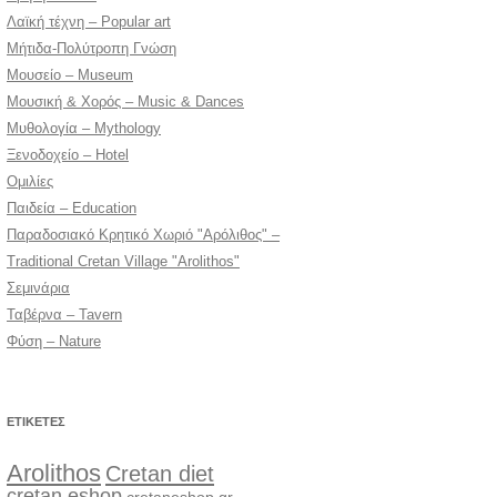
Λαϊκή τέχνη – Popular art
Μήτιδα-Πολύτροπη Γνώση
Μουσείο – Museum
Μουσική & Χορός – Music & Dances
Μυθολογία – Mythology
Ξενοδοχείο – Hotel
Ομιλίες
Παιδεία – Education
Παραδοσιακό Κρητικό Χωριό "Αρόλιθος" –
Traditional Cretan Village "Arolithos"
Σεμινάρια
Ταβέρνα – Tavern
Φύση – Nature
ΕΤΙΚΈΤΕΣ
Arolithos
Cretan diet
cretan eshop