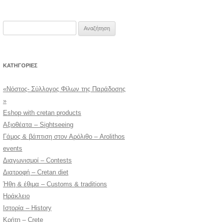
Αναζήτηση
για:
KΑΤΗΓΟΡΊΕΣ
«Νόστος- Σύλλογος Φίλων της Παράδοσης
»
Eshop with cretan products
Αξιοθέατα – Sightseeing
Γάμος & βάπτιση στον Αρόλιθο – Arolithos
events
Διαγωνισμοί – Contests
Διατροφή – Cretan diet
Ήθη & έθιμα – Customs & traditions
Ηράκλειο
Ιστορία – History
Κρήτη – Crete