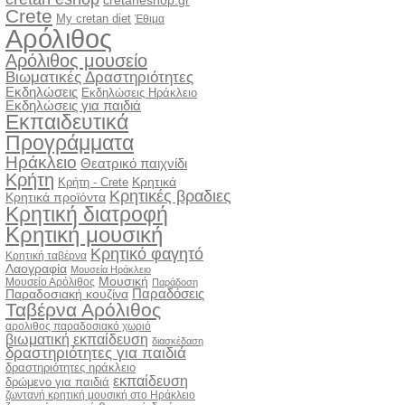
cretaneshop.gr
Crete
My cretan diet
Έθιμα
Αρόλιθος
Αρόλιθος μουσείο
Βιωματικές Δραστηριότητες
Εκδηλώσεις
Εκδηλώσεις Ηράκλειο
Εκδηλώσεις για παιδιά
Εκπαιδευτικά
Προγράμματα
Ηράκλειο
Θεατρικό παιχνίδι
Κρήτη
Κρητικά
Κρήτη - Crete
Κρητικές βραδιες
Κρητικά προϊόντα
Κρητική διατροφή
Κρητική μουσική
Κρητικό φαγητό
Κρητική ταβέρνα
Λαογραφία
Μουσεία Ηράκλειο
Μουσική
Μουσείο Αρόλιθος
Παράδοση
Παραδόσεις
Παραδοσιακή κουζίνα
Ταβέρνα Αρόλιθος
αρολιθος παραδοσιακό χωριό
βιωματική εκπαίδευση
διασκέδαση
δραστηριότητες για παιδιά
δραστηριότητες ηράκλειο
εκπαίδευση
δρώμενο για παιδιά
ζωντανή κρητική μουσική στο Ηράκλειο