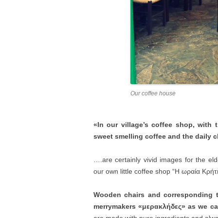
Our coffee house
«In our village’s coffee shop, with 
sweet smelling coffee and the daily
….are certainly vivid images for the eld
our own little coffee shop “Η ωραία Κρήτ
Wooden chairs and corresponding t
merrymakers «μερακλήδες» as we cal
are made with pure ingredients and alwa