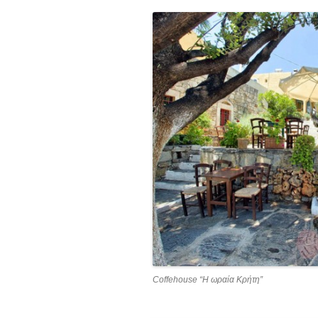
Coffehouse “Η ωραία Κρήτη”