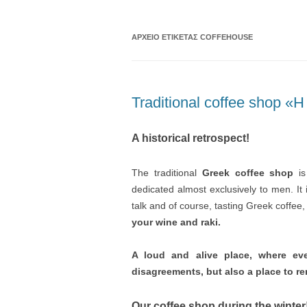
ΑΡΧΕΊΟ ΕΤΙΚΈΤΑΣ
COFFEHOUSE
Traditional coffee shop «Η
A historical retrospect!
The traditional
Greek coffee shop
is 
dedicated almost exclusively to men. It 
talk and of course, tasting Greek coffee
your wine and raki.
A loud and alive place, where ev
disagreements, but also a place to re
Our coffee shop during the winter