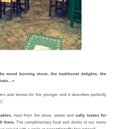
the wood burning stove, the traditional delights, the
 chats…»
ers and stories for the younger and it describes perfectly
η”.
ables,
heat from the stove, sweet and
salty tastes for
l them.
The complimentary food and drinks of our menu
ys served with a smile at
exceptionally low prices!