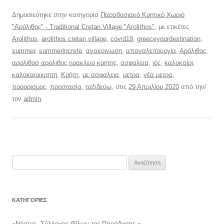
Δημοσιεύτηκε στην κατηγορία
Παραδοσιακό Κρητικό Χωριό
"Αρόλιθος" - Traditional Cretan Village "Arolithos"
, με ετικέτες
Arolithos
,
arolithos cretan village
,
covid19
,
greeceyourdestination
,
summer
,
summerincrete
,
ανακοινωση
,
απαναλειτουργία
,
Αρόλιθος
,
αρολιθοσ αρολιθος ηρακλειο κρητης
,
ασφαλεια
,
ιός
,
καλοκαίρι
,
καλοκαιρικρητη
,
Κρήτη
,
με ασφαλεια
,
μετρα
,
νέα μετρα
,
προορισμος
,
προστασία
,
ταξιδεύω
, στις
29 Απριλίου 2020
από την/
τον
admin
.
Αναζήτηση
για:
KΑΤΗΓΟΡΊΕΣ
«Νόστος- Σύλλογος Φίλων της Παράδοσης »