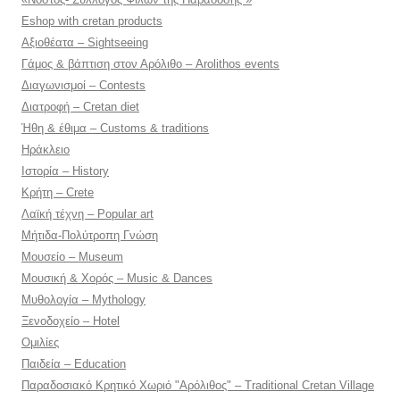
Eshop with cretan products
Αξιοθέατα – Sightseeing
Γάμος & βάπτιση στον Αρόλιθο – Arolithos events
Διαγωνισμοί – Contests
Διατροφή – Cretan diet
Ήθη & έθιμα – Customs & traditions
Ηράκλειο
Ιστορία – History
Κρήτη – Crete
Λαϊκή τέχνη – Popular art
Μήτιδα-Πολύτροπη Γνώση
Μουσείο – Museum
Μουσική & Χορός – Music & Dances
Μυθολογία – Mythology
Ξενοδοχείο – Hotel
Ομιλίες
Παιδεία – Education
Παραδοσιακό Κρητικό Χωριό "Αρόλιθος" – Traditional Cretan Village