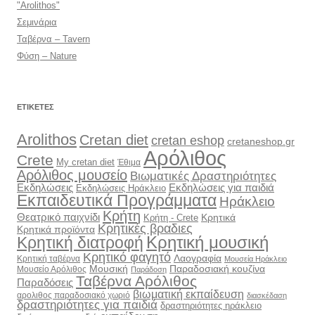
"Arolithos"
Σεμινάρια
Ταβέρνα – Tavern
Φύση – Nature
ΕΤΙΚΈΤΕΣ
Arolithos
Cretan diet
cretan eshop
cretaneshop.gr
Αρόλιθος
Crete
My cretan diet
Έθιμα
Αρόλιθος μουσείο
Βιωματικές Δραστηριότητες
Εκδηλώσεις
Εκδηλώσεις για παιδιά
Εκδηλώσεις Ηράκλειο
Εκπαιδευτικά Προγράμματα
Ηράκλειο
Κρήτη
Θεατρικό παιχνίδι
Κρητικά
Κρήτη - Crete
Κρητικές βραδιες
Κρητικά προϊόντα
Κρητική διατροφή
Κρητική μουσική
Κρητικό φαγητό
Λαογραφία
Κρητική ταβέρνα
Μουσεία Ηράκλειο
Μουσική
Παραδοσιακή κουζίνα
Μουσείο Αρόλιθος
Παράδοση
Ταβέρνα Αρόλιθος
Παραδόσεις
βιωματική εκπαίδευση
αρολιθος παραδοσιακό χωριό
διασκέδαση
δραστηριότητες για παιδιά
δραστηριότητες ηράκλειο