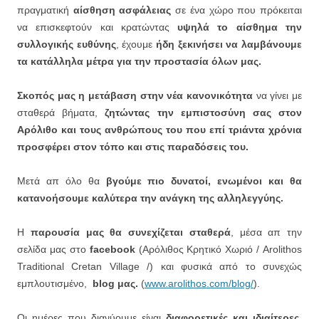
πραγματική
αίσθηση ασφάλειας
σε ένα χώρο που πρόκειται
να επισκεφτούν και κρατώντας
υψηλά το αίσθημα την
συλλογικής ευθύνης
, έχουμε
ήδη ξεκινήσει να λαμβάνουμε
τα κατάλληλα μέτρα για την προστασία όλων μας.
Σκοπός μας η μετάβαση στην νέα κανονικότητα
να γίνει με
σταθερά βήματα,
ζητώντας την εμπιστοσύνη σας στον
Αρόλιθο και τους ανθρώπους του που επί τριάντα χρόνια
προσφέρει στον τόπο και στις παραδόσεις του.
Μετά απ όλο θα
βγούμε πιο δυνατοί, ενωμένοι και θα
κατανοήσουμε καλύτερα την ανάγκη της αλληλεγγύης.
Η
παρουσία μας θα συνεχίζεται σταθερά
, μέσα απ την
σελίδα μας στο
facebook
(Αρόλιθος Κρητικό Χωριό / Arolithos
Traditional Cretan Village /) και φυσικά από το συνεχώς
εμπλουτισμένο,
blog
μας.
(
www.arolithos.com/blog/
).
Οι ημέρες που διανύουμε είναι
διαφορετικές και ιδιαίτερες,