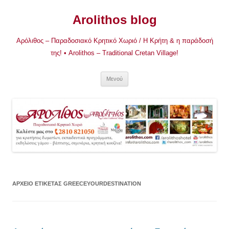
Μετάβαση
σε
Arolithos blog
περιεχόμενο
Αρόλιθος – Παραδοσιακό Κρητικό Χωριό / Η Κρήτη & η παράδοσή
της! • Arolithos – Traditional Cretan Village!
Μενού
ΑΡΧΕΊΟ ΕΤΙΚΈΤΑΣ
GREECEYOURDESTINATION