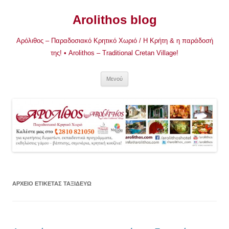
Μετάβαση
σε
Arolithos blog
περιεχόμενο
Αρόλιθος – Παραδοσιακό Κρητικό Χωριό / Η Κρήτη & η παράδοσή
της! • Arolithos – Traditional Cretan Village!
Μενού
ΑΡΧΕΊΟ ΕΤΙΚΈΤΑΣ
ΤΑΞΙΔΕΎΩ