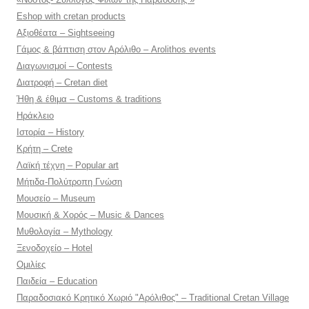
Eshop with cretan products
Αξιοθέατα – Sightseeing
Γάμος & βάπτιση στον Αρόλιθο – Arolithos events
Διαγωνισμοί – Contests
Διατροφή – Cretan diet
Ήθη & έθιμα – Customs & traditions
Ηράκλειο
Ιστορία – History
Κρήτη – Crete
Λαϊκή τέχνη – Popular art
Μήτιδα-Πολύτροπη Γνώση
Μουσείο – Museum
Μουσική & Χορός – Music & Dances
Μυθολογία – Mythology
Ξενοδοχείο – Hotel
Ομιλίες
Παιδεία – Education
Παραδοσιακό Κρητικό Χωριό "Αρόλιθος" – Traditional Cretan Village