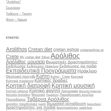
"Arolithos"
Σεμινάρια
Ταβέρνα – Tavern
Φύση – Nature
ΕΤΙΚΈΤΕΣ
Arolithos
Cretan diet
cretan eshop
cretaneshop.gr
Αρόλιθος
Crete
My cretan diet
Έθιμα
Αρόλιθος μουσείο
Βιωματικές Δραστηριότητες
Εκδηλώσεις
Εκδηλώσεις για παιδιά
Εκδηλώσεις Ηράκλειο
Εκπαιδευτικά Προγράμματα
Ηράκλειο
Κρήτη
Θεατρικό παιχνίδι
Κρητικά
Κρήτη - Crete
Κρητικές βραδιες
Κρητικά προϊόντα
Κρητική διατροφή
Κρητική μουσική
Κρητικό φαγητό
Λαογραφία
Κρητική ταβέρνα
Μουσεία Ηράκλειο
Μουσική
Παραδοσιακή κουζίνα
Μουσείο Αρόλιθος
Παράδοση
Ταβέρνα Αρόλιθος
Παραδόσεις
βιωματική εκπαίδευση
αρολιθος παραδοσιακό χωριό
διασκέδαση
δραστηριότητες για παιδιά
δραστηριότητες ηράκλειο