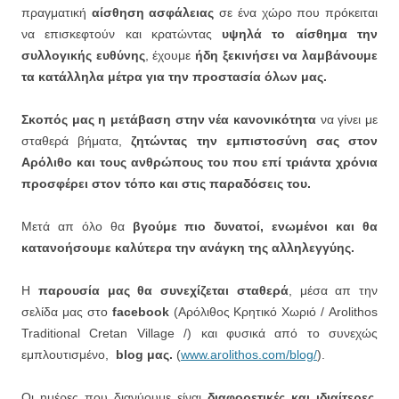
πραγματική
αίσθηση ασφάλειας
σε ένα χώρο που πρόκειται
να επισκεφτούν και κρατώντας
υψηλά το αίσθημα την
συλλογικής ευθύνης
, έχουμε
ήδη ξεκινήσει να λαμβάνουμε
τα κατάλληλα μέτρα για την προστασία όλων μας.
Σκοπός μας η μετάβαση στην νέα κανονικότητα
να γίνει με
σταθερά βήματα,
ζητώντας την εμπιστοσύνη σας στον
Αρόλιθο και τους ανθρώπους του που επί τριάντα χρόνια
προσφέρει στον τόπο και στις παραδόσεις του.
Μετά απ όλο θα
βγούμε πιο δυνατοί, ενωμένοι και θα
κατανοήσουμε καλύτερα την ανάγκη της αλληλεγγύης.
Η
παρουσία μας θα συνεχίζεται σταθερά
, μέσα απ την
σελίδα μας στο
facebook
(Αρόλιθος Κρητικό Χωριό / Arolithos
Traditional Cretan Village /) και φυσικά από το συνεχώς
εμπλουτισμένο,
blog
μας.
(
www.arolithos.com/blog/
).
Οι ημέρες που διανύουμε είναι
διαφορετικές και ιδιαίτερες,