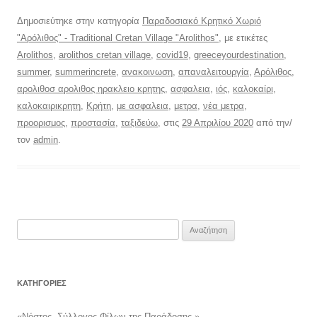
Δημοσιεύτηκε στην κατηγορία
Παραδοσιακό Κρητικό Χωριό
"Αρόλιθος" - Traditional Cretan Village "Arolithos"
, με ετικέτες
Arolithos
,
arolithos cretan village
,
covid19
,
greeceyourdestination
,
summer
,
summerincrete
,
ανακοινωση
,
απαναλειτουργία
,
Αρόλιθος
,
αρολιθοσ αρολιθος ηρακλειο κρητης
,
ασφαλεια
,
ιός
,
καλοκαίρι
,
καλοκαιρικρητη
,
Κρήτη
,
με ασφαλεια
,
μετρα
,
νέα μετρα
,
προορισμος
,
προστασία
,
ταξιδεύω
, στις
29 Απριλίου 2020
από την/
τον
admin
.
Αναζήτηση
για:
KΑΤΗΓΟΡΊΕΣ
«Νόστος- Σύλλογος Φίλων της Παράδοσης »