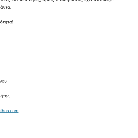
άντα.
ότητα!
μνου
ρήτης
ithos.com