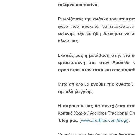
ταβέρνα και πισίνα.
Γνωρίζοντας την ανάγκη των επισκε
χώρο που πρόκειται να επισκεφτού
ευθύνης
, έχουμε
ήδη ξεκινήσει να 
όλων μας.
Σκοπός μας η μετάβαση στην νέα κ
εμπιστοσύνη σας στον Αρόλιθο κ
προσφέρει στον τόπο και στις παραδ
Μετά απ όλο θα
βγούμε πιο δυνατοί,
της αλληλεγγύης.
Η
παρουσία μας θα συνεχίζεται στ
Κρητικό Χωριό / Arolithos Traditional C
blog
μας.
(
www.arolithos.com/blog/
).
Οι ημέρες που διανύουμε είναι
διαφορε