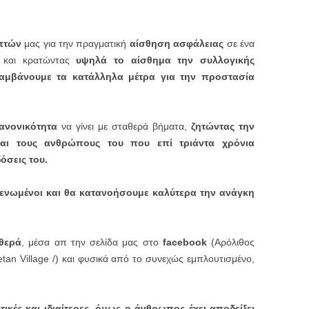
πτών
μας για την πραγματική
αίσθηση ασφάλειας
σε ένα
ν και κρατώντας
υψηλά το αίσθημα την συλλογικής
λαμβάνουμε τα κατάλληλα μέτρα για την προστασία
ανονικότητα
να γίνει με σταθερά βήματα,
ζητώντας την
αι τους ανθρώπους του που επί τριάντα χρόνια
όσεις του.
 ενωμένοι και θα κατανοήσουμε καλύτερα την ανάγκη
αθερά
, μέσα απ την σελίδα μας στο
facebook
(Αρόλιθος
retan Village /) και φυσικά από το συνεχώς εμπλουτισμένο,
τικές και ιδιαίτερες, όμως ο άνθρωπος έχει αποδείξει