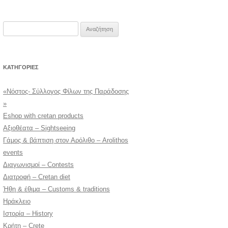
Αναζήτηση
για:
KΑΤΗΓΟΡΊΕΣ
«Νόστος- Σύλλογος Φίλων της Παράδοσης
»
Eshop with cretan products
Αξιοθέατα – Sightseeing
Γάμος & βάπτιση στον Αρόλιθο – Arolithos
events
Διαγωνισμοί – Contests
Διατροφή – Cretan diet
Ήθη & έθιμα – Customs & traditions
Ηράκλειο
Ιστορία – History
Κρήτη – Crete