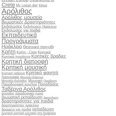
cretaneshop.gr
Crete
My cretan diet
Έθιμα
Αρόλιθος
Αρόλιθος μουσείο
Βιωματικές Δραστηριότητες
Εκδηλώσεις
Εκδηλώσεις Ηράκλειο
Εκδηλώσεις για παιδιά
Εκπαιδευτικά
Προγράμματα
Ηράκλειο
Θεατρικό παιχνίδι
Κρήτη
Κρητικά
Κρήτη - Crete
Κρητικές βραδιες
Κρητικά προϊόντα
Κρητική διατροφή
Κρητική μουσική
Κρητικό φαγητό
Κρητική ταβέρνα
Λαογραφία
Μουσεία Ηράκλειο
Μουσική
Μουσείο Αρόλιθος
Παράδοση
Παραδόσεις
Παραδοσιακή κουζίνα
Ταβέρνα Αρόλιθος
αρολιθος παραδοσιακό χωριό
βιωματική εκπαίδευση
διασκέδαση
δραστηριότητες για παιδιά
δραστηριότητες ηράκλειο
εκπαίδευση
δρώμενο για παιδιά
ζωντανή κρητική μουσική στο Ηράκλειο