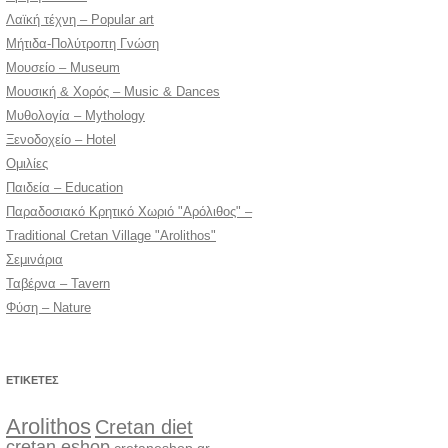
Λαϊκή τέχνη – Popular art
Μήτιδα-Πολύτροπη Γνώση
Μουσείο – Museum
Μουσική & Χορός – Music & Dances
Μυθολογία – Mythology
Ξενοδοχείο – Hotel
Ομιλίες
Παιδεία – Education
Παραδοσιακό Κρητικό Χωριό "Αρόλιθος" –
Traditional Cretan Village "Arolithos"
Σεμινάρια
Ταβέρνα – Tavern
Φύση – Nature
ΕΤΙΚΈΤΕΣ
Arolithos
Cretan diet
cretan eshop