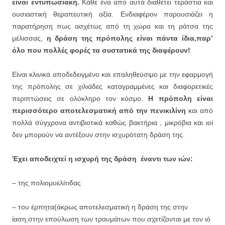
είναι εντυπωσιακή.
Κάθε ένα από αυτά διαθέτει τεράστια και
ουσιαστική θεραπευτική αξία. Ενδιαφέρον παρουσιάζει η
παρατήρηση πως ασχέτως από τη χώρα και τη ράτσα της
μέλισσας,
η δράση της πρόπολης είναι πάντα ίδια,παρ’
όλο που πολλές φορές τα συστατικά της διαφέρουν!
Είναι κλινικά αποδεδειγμένο και επαληθεύσιμο με την εφαρμογή
της πρόπολης σε χιλιάδες καταγραμμένες και διαφορετικές
περιπτώσεις σε ολόκληρο τον κόσμο.
Η πρόπολη είναι
περισσότερο αποτελεσματική από την πενικιλίνη
και από
πολλά σύγχρονα αντιβιοτικά καθώς βακτήρια , μικρόβια και ιοί
δεν μπορούν να αντέξουν στην ισχυρότατη δράση της.
Έχει αποδειχτεί η ισχυρή της δράση έναντι των ιών:
– της πολιομυελίτιδας
– του έρπητα(άκρως αποτελεσματική η δράση της στην
ίαση,στην επούλωση των τραυμάτων που σχετίζονται με τον ιό