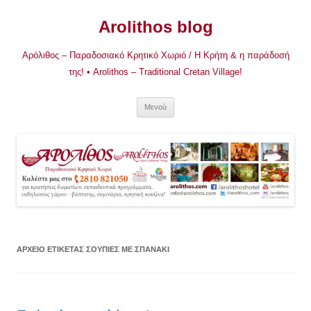
Μετάβαση
σε
Arolithos blog
περιεχόμενο
Αρόλιθος – Παραδοσιακό Κρητικό Χωριό / Η Κρήτη & η παράδοσή
της! • Arolithos – Traditional Cretan Village!
Μενού
ΑΡΧΕΊΟ ΕΤΙΚΈΤΑΣ
ΣΟΥΠΙΈΣ ΜΕ ΣΠΑΝΆΚΙ