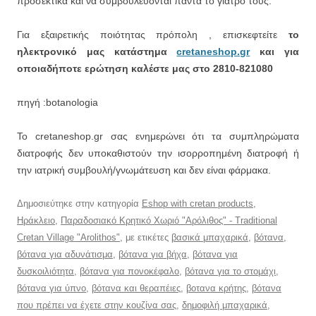
προσεκτικά και να συμβουλεύονται πάντα το γιατρό τους.
Για εξαιρετικής ποιότητας πρόπολη , επισκεφτείτε
το
ηλεκτρονικό μας κατάστημα
cretaneshop.gr
και για
οποιαδήποτε ερώτηση καλέστε μας στο 2810-821080
πηγή :botanologia
Το cretaneshop.gr σας ενημερώνει ότι τα συμπληρώματα
διατροφής δεν υποκαθιστούν την ισορροπημένη διατροφή ή
την ιατρική συμβουλή/γνωμάτευση και δεν είναι φάρμακα.
Δημοσιεύτηκε στην κατηγορία
Eshop with cretan products
,
Ηράκλειο
,
Παραδοσιακό Κρητικό Χωριό "Αρόλιθος" - Traditional
Cretan Village "Arolithos"
, με ετικέτες
βασικά μπαχαρικά
,
βότανα
,
βότανα για αδυνάτισμα
,
βότανα για βήχα
,
βότανα για
δυσκοιλιότητα
,
βότανα για πονοκέφαλο
,
βότανα για το στομάχι
,
βότανα για ύπνο
,
βότανα και θεραπέιες
,
βοτανα κρήτης
,
βότανα
που πρέπει να έχετε στην κουζίνα σας
,
δημοφιλή μπαχαρικά
,