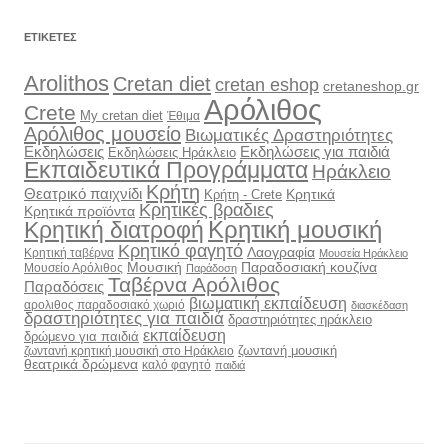
ΕΤΙΚΈΤΕΣ
Arolithos
Cretan diet
cretan eshop
cretaneshop.gr
Αρόλιθος
Crete
My cretan diet
Έθιμα
Αρόλιθος μουσείο
Βιωματικές Δραστηριότητες
Εκδηλώσεις
Εκδηλώσεις για παιδιά
Εκδηλώσεις Ηράκλειο
Εκπαιδευτικά Προγράμματα
Ηράκλειο
Κρήτη
Θεατρικό παιχνίδι
Κρητικά
Κρήτη - Crete
Κρητικές βραδιες
Κρητικά προϊόντα
Κρητική διατροφή
Κρητική μουσική
Κρητικό φαγητό
Λαογραφία
Κρητική ταβέρνα
Μουσεία Ηράκλειο
Μουσική
Παραδοσιακή κουζίνα
Μουσείο Αρόλιθος
Παράδοση
Ταβέρνα Αρόλιθος
Παραδόσεις
βιωματική εκπαίδευση
αρολιθος παραδοσιακό χωριό
διασκέδαση
δραστηριότητες για παιδιά
δραστηριότητες ηράκλειο
εκπαίδευση
δρώμενο για παιδιά
ζωντανή μουσική
ζωντανή κρητική μουσική στο Ηράκλειο
θεατρικά δρώμενα
καλό φαγητό
παιδιά