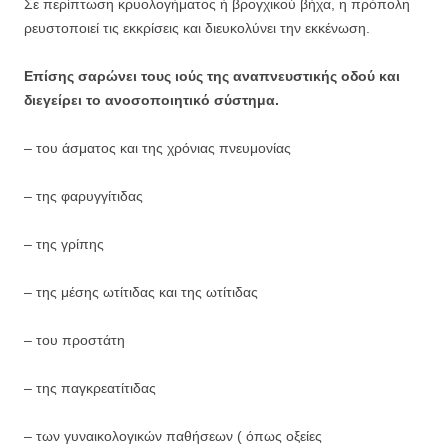
Σε περίπτωση κρυολογήματος ή βρογχικού βήχα, η πρόπολη
ρευστοποιεί τις εκκρίσεις και διευκολύνει την εκκένωση.
Επίσης σαρώνει τους ιούς της αναπνευστικής οδού και
διεγείρει το ανοσοποιητικό σύστημα.
– του άσματος και της χρόνιας πνευμονίας
– της φαρυγγίτιδας
– της γρίπης
– της μέσης ωτίτιδας και της ωτίτιδας
– του προστάτη
– της παγκρεατίτιδας
– των γυναικολογικών παθήσεων ( όπως οξείες