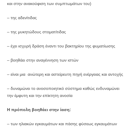
και στην ανακούφιση των συμπτωμάτων του)
– της αδενίτιδας
– της μυκητώδους στοματίτιδας
– έχει ισχυρή δράση έναντι του βακτηρίου της φυματίωσης
– βοηθάει στην αναγέννηση των ιστών
– είναι μια ανώτερη και αστείρευτη πηγή ενέργειας και αντοχής
– δυναμώνει το ανοσοποιητικό σύστημα καθώς ενδυναμώνει
την έμφυτη και την επίκτητη ανοσία
Η πρόπολη βοηθάει στην ίαση:
– των ηλιακών εγκαυμάτων και πάσης φύσεως εγκαυμάτων