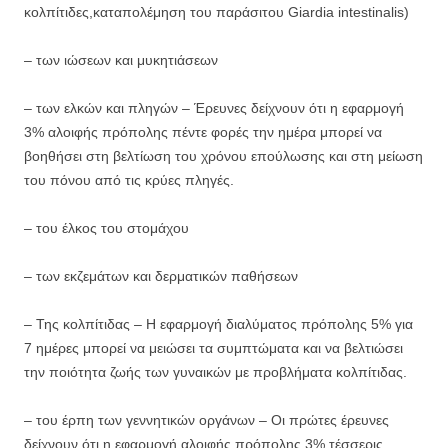
κολπίτιδες,καταπολέμηση του παράσιτου Giardia intestinalis)
– των ιώσεων και μυκητιάσεων
– των ελκών και πληγών – Έρευνες δείχνουν ότι η εφαρμογή
3% αλοιφής πρόπολης πέντε φορές την ημέρα μπορεί να
βοηθήσει στη βελτίωση του χρόνου επούλωσης και στη μείωση
του πόνου από τις κρύες πληγές.
– του έλκος του στομάχου
– των εκζεμάτων και δερματικών παθήσεων
– Της κολπίτιδας – Η εφαρμογή διαλύματος πρόπολης 5% για
7 ημέρες μπορεί να μειώσει τα συμπτώματα και να βελτιώσει
την ποιότητα ζωής των γυναικών με προβλήματα κολπίτιδας.
– του έρπη των γεννητικών οργάνων – Οι πρώτες έρευνες
δείχνουν ότι η εφαρμογή αλοιφής πρόπολης 3% τέσσερις