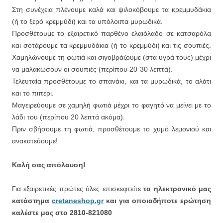
Στη συνέχεια πλένουμε καλά και ψιλοκόβουμε τα κρεμμυδάκια
(ή το ξερό κρεμμύδι) και τα υπόλοιπα μυρωδικά.
Προσθέτουμε το εξαιρετικό παρθένο ελαιόλαδο σε κατσαρόλα
και σοτάρουμε τα κρεμμυδάκια (ή το κρεμμύδι) και τις σουπιές.
Χαμηλώνουμε τη φωτιά και σιγοβράζουμε (στα υγρά τους) μέχρι
να μαλακώσουν οι σουπιές (περίπου 20-30 λεπτά).
Τελευταία προσθέτουμε το σπανάκι, και τα μυρωδικά, το αλάτι
και το πιπέρι.
Μαγειρεύουμε σε χαμηλή φωτιά μέχρι το φαγητό να μείνει με το
λάδι του (περίπου 20 λεπτά ακόμα).
Πριν σβήσουμε τη φωτιά, προσθέτουμε το χυμό λεμονιού και
ανακατεύουμε!
Καλή σας απόλαυση!
Για εξαιρετικές πρώτες ύλες επισκεφτείτε
το ηλεκτρονικό μας
κατάστημα
cretaneshop.gr
και για οποιαδήποτε ερώτηση
καλέστε μας στο 2810-821080