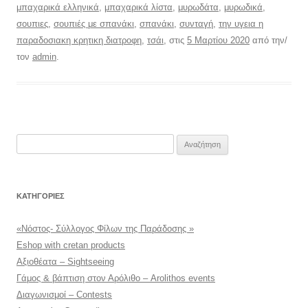
μπαχαρικά ελληνικά
,
μπαχαρικά λίστα
,
μυρωδάτα
,
μυρωδικά
,
σουπιες
,
σουπιές με σπανάκι
,
σπανάκι
,
συνταγή
,
την υγεια η
παραδοσιακη κρητικη διατροφη
,
τσάι
, στις
5 Μαρτίου 2020
από την/
τον
admin
.
Αναζήτηση
για:
KΑΤΗΓΟΡΊΕΣ
«Νόστος- Σύλλογος Φίλων της Παράδοσης »
Eshop with cretan products
Αξιοθέατα – Sightseeing
Γάμος & βάπτιση στον Αρόλιθο – Arolithos events
Διαγωνισμοί – Contests