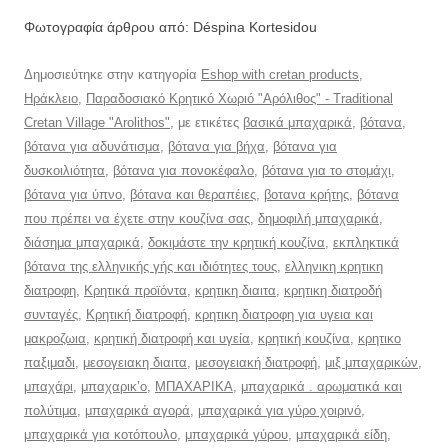
Φωτογραφία άρθρου από: Déspina Kortesidou
Δημοσιεύτηκε στην κατηγορία
Eshop with cretan products
,
Ηράκλειο
,
Παραδοσιακό Κρητικό Χωριό "Αρόλιθος" - Traditional
Cretan Village "Arolithos"
, με ετικέτες
βασικά μπαχαρικά
,
βότανα
,
βότανα για αδυνάτισμα
,
βότανα για βήχα
,
βότανα για
δυσκοιλιότητα
,
βότανα για πονοκέφαλο
,
βότανα για το στομάχι
,
βότανα για ύπνο
,
βότανα και θεραπέιες
,
βοτανα κρήτης
,
βότανα
που πρέπει να έχετε στην κουζίνα σας
,
δημοφιλή μπαχαρικά
,
διάσημα μπαχαρικά
,
δοκιμάστε την κρητική κουζίνα
,
εκπληκτικά
βότανα της ελληνικής γής και ιδιότητες τους
,
ελληνικη κρητικη
διατροφη
,
Κρητικά προϊόντα
,
κρητικη διαιτα
,
κρητικη διατροδή
συνταγές
,
Κρητική διατροφή
,
κρητικη διατροφη για υγεια και
μακροζωια
,
κρητική διατροφή και υγεία
,
κρητική κουζίνα
,
κρητικο
παξιμαδι
,
μεσογειακη διαιτα
,
μεσογειακή διατροφή
,
μιξ μπαχαρικών
,
μπαχάρι
,
μπαχαρικ’ο
,
ΜΠΑΧΑΡΙΚΑ
,
μπαχαρικά . αρωματικά και
πολύτιμα
,
μπαχαρικά αγορά
,
μπαχαρικά για γύρο χοιρινό
,
μπαχαρικά για κοτόπουλο
,
μπαχαρικά γύρου
,
μπαχαρικά είδη
,