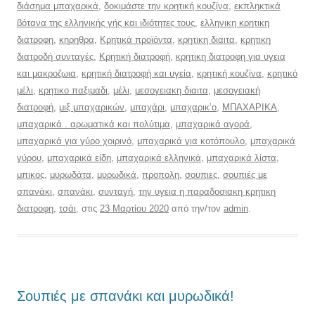
διάσημα μπαχαρικά
,
δοκιμάστε την κρητική κουζίνα
,
εκπληκτικά
βότανα της ελληνικής γής και ιδιότητες τους
,
ελληνικη κρητικη
διατροφη
,
κηρηθρα
,
Κρητικά προϊόντα
,
κρητικη διαιτα
,
κρητικη
διατροδή συνταγές
,
Κρητική διατροφή
,
κρητικη διατροφη για υγεια
και μακροζωια
,
κρητική διατροφή και υγεία
,
κρητική κουζίνα
,
κρητικό
μέλι
,
κρητικο παξιμαδι
,
μέλι
,
μεσογειακη διαιτα
,
μεσογειακή
διατροφή
,
μιξ μπαχαρικών
,
μπαχάρι
,
μπαχαρικ’ο
,
ΜΠΑΧΑΡΙΚΑ
,
μπαχαρικά . αρωματικά και πολύτιμα
,
μπαχαρικά αγορά
,
μπαχαρικά για γύρο χοιρινό
,
μπαχαρικά για κοτόπουλο
,
μπαχαρικά
γύρου
,
μπαχαρικά είδη
,
μπαχαρικά ελληνικά
,
μπαχαρικά λίστα
,
μπικος
,
μυρωδάτα
,
μυρωδικά
,
προπολη
,
σουπιες
,
σουπιές με
σπανάκι
,
σπανάκι
,
συνταγή
,
την υγεια η παραδοσιακη κρητικη
διατροφη
,
τσάι
, στις
23 Μαρτίου 2020
από την/τον
admin
.
Σουπιές με σπανάκι και μυρωδικά!