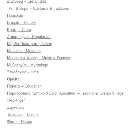
Διατροφή – Cretan diet
Ήθη & έθιμα – Customs & traditions
Ηράκλειο
Ιστορία – History
Κρήτη – Crete
Λαϊκή τέχνη – Popular art
Μήτιδα-Πολύτροπη Γνώση
Μουσείο – Museum
Μουσική & Χορός – Music & Dances
Μυθολογία – Mythology
Ξενοδοχείο – Hotel
Ομιλίες
Παιδεία – Education
Παραδοσιακό Κρητικό Χωριό "Αρόλιθος" – Traditional Cretan Village
"Arolithos"
Σεμινάρια
Ταβέρνα – Tavern
Φύση – Nature