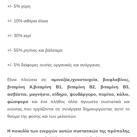
+/- 5% γύρη
+/- 10% αιθέρια έλαια
+/- 30% κερί
+/- 55% ρητίνες και βάλσαμα
+/- 5% διάφορες ουσίες οργανικές και ανόργανες
Είναι πλούσια σε:
αμινοξέα,ιχνοστοιχεία, βιοφλαβίνες,
βιταμίνη Α,βιταμίνη Β1, βιταμίνη Β2, βιταμίνη Β3,
ασβέστιο, μαγνήσιο, σίδηρο, ψευδάργυρο, πυρίτιο, κάλιο,
φώσφορο
και ένα πλήθος άλλα άγνωστα συστατικά και
ενώσεις,που εργάζονται σε συνέργεια δημιουργώντας αυτό το
θαύμα της φύσης και των μελισσών.
Η ποικιλία των ενεργών αυτών συστατικών της πρόπολης