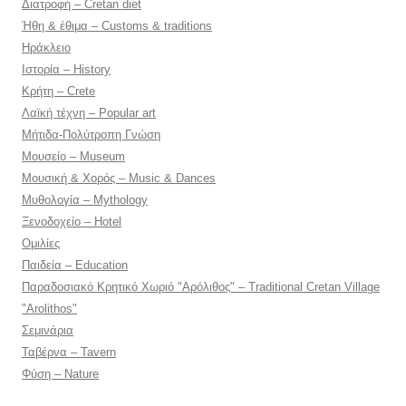
Διατροφή – Cretan diet
Ήθη & έθιμα – Customs & traditions
Ηράκλειο
Ιστορία – History
Κρήτη – Crete
Λαϊκή τέχνη – Popular art
Μήτιδα-Πολύτροπη Γνώση
Μουσείο – Museum
Μουσική & Χορός – Music & Dances
Μυθολογία – Mythology
Ξενοδοχείο – Hotel
Ομιλίες
Παιδεία – Education
Παραδοσιακό Κρητικό Χωριό "Αρόλιθος" – Traditional Cretan Village
"Arolithos"
Σεμινάρια
Ταβέρνα – Tavern
Φύση – Nature