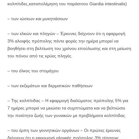
κολπίτιδες,καταπολέμηση του παράσιτου Giardia intestinalis)
– των ιώσεων και μυκητιάσεων
– των ελκών και πληγών – Έρευνες δείχνουν ότι η εφαρμογή
3% αλοιφής πρόπολης πέντε φορές την ημέρα μπορεί να
βοηθήσει στη βελτίωση του χρόνου επούλωσης και στη μείωση
του πόνου από τις κρύες πληγές.
– του έλκος του στομάχου
– των εκζεμάτων και δερματικών παθήσεων
– Της κολπίτιδας – Η εφαρμογή διαλύματος πρόπολης 5% για
7 ημέρες μπορεί να μειώσει τα συμπτώματα και να βελτιώσει
την ποιότητα ζωής των γυναικών με προβλήματα κολπίτιδας.
– του έρπη των γεννητικών οργάνων – Οι πρώτες έρευνες
δείχνουν ότι η εφαρμογή αλοιφής πρόπολης 3% τέσσερις