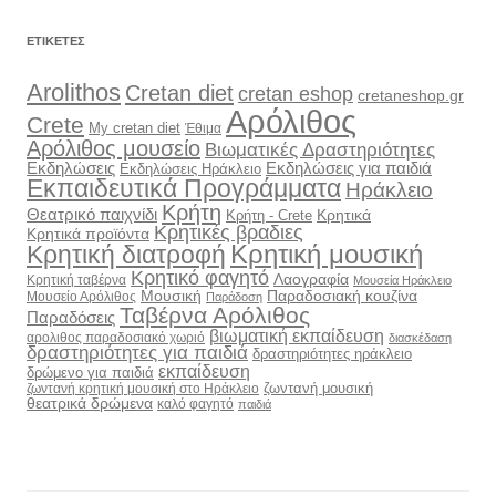
ΕΤΙΚΈΤΕΣ
Arolithos
Cretan diet
cretan eshop
cretaneshop.gr
Αρόλιθος
Crete
My cretan diet
Έθιμα
Αρόλιθος μουσείο
Βιωματικές Δραστηριότητες
Εκδηλώσεις
Εκδηλώσεις για παιδιά
Εκδηλώσεις Ηράκλειο
Εκπαιδευτικά Προγράμματα
Ηράκλειο
Κρήτη
Θεατρικό παιχνίδι
Κρητικά
Κρήτη - Crete
Κρητικές βραδιες
Κρητικά προϊόντα
Κρητική διατροφή
Κρητική μουσική
Κρητικό φαγητό
Λαογραφία
Κρητική ταβέρνα
Μουσεία Ηράκλειο
Μουσική
Παραδοσιακή κουζίνα
Μουσείο Αρόλιθος
Παράδοση
Ταβέρνα Αρόλιθος
Παραδόσεις
βιωματική εκπαίδευση
αρολιθος παραδοσιακό χωριό
διασκέδαση
δραστηριότητες για παιδιά
δραστηριότητες ηράκλειο
εκπαίδευση
δρώμενο για παιδιά
ζωντανή μουσική
ζωντανή κρητική μουσική στο Ηράκλειο
θεατρικά δρώμενα
καλό φαγητό
παιδιά