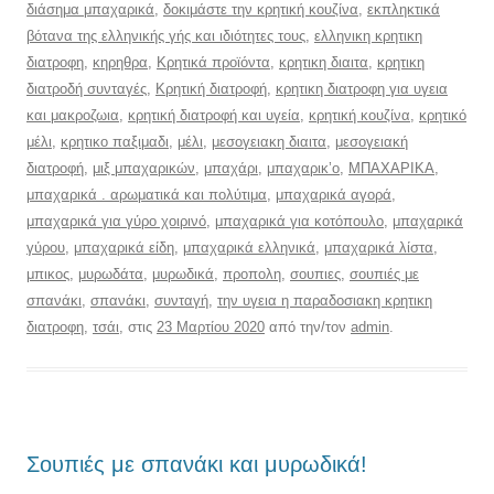
διάσημα μπαχαρικά
,
δοκιμάστε την κρητική κουζίνα
,
εκπληκτικά
βότανα της ελληνικής γής και ιδιότητες τους
,
ελληνικη κρητικη
διατροφη
,
κηρηθρα
,
Κρητικά προϊόντα
,
κρητικη διαιτα
,
κρητικη
διατροδή συνταγές
,
Κρητική διατροφή
,
κρητικη διατροφη για υγεια
και μακροζωια
,
κρητική διατροφή και υγεία
,
κρητική κουζίνα
,
κρητικό
μέλι
,
κρητικο παξιμαδι
,
μέλι
,
μεσογειακη διαιτα
,
μεσογειακή
διατροφή
,
μιξ μπαχαρικών
,
μπαχάρι
,
μπαχαρικ’ο
,
ΜΠΑΧΑΡΙΚΑ
,
μπαχαρικά . αρωματικά και πολύτιμα
,
μπαχαρικά αγορά
,
μπαχαρικά για γύρο χοιρινό
,
μπαχαρικά για κοτόπουλο
,
μπαχαρικά
γύρου
,
μπαχαρικά είδη
,
μπαχαρικά ελληνικά
,
μπαχαρικά λίστα
,
μπικος
,
μυρωδάτα
,
μυρωδικά
,
προπολη
,
σουπιες
,
σουπιές με
σπανάκι
,
σπανάκι
,
συνταγή
,
την υγεια η παραδοσιακη κρητικη
διατροφη
,
τσάι
, στις
23 Μαρτίου 2020
από την/τον
admin
.
Σουπιές με σπανάκι και μυρωδικά!