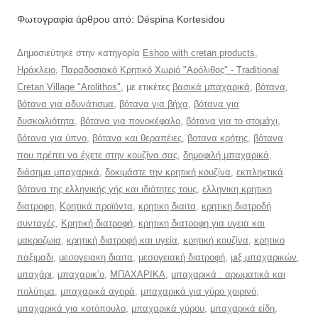
Φωτογραφία άρθρου από: Déspina Kortesidou
Δημοσιεύτηκε στην κατηγορία
Eshop with cretan products
,
Ηράκλειο
,
Παραδοσιακό Κρητικό Χωριό "Αρόλιθος" - Traditional
Cretan Village "Arolithos"
, με ετικέτες
βασικά μπαχαρικά
,
βότανα
,
βότανα για αδυνάτισμα
,
βότανα για βήχα
,
βότανα για
δυσκοιλιότητα
,
βότανα για πονοκέφαλο
,
βότανα για το στομάχι
,
βότανα για ύπνο
,
βότανα και θεραπέιες
,
βοτανα κρήτης
,
βότανα
που πρέπει να έχετε στην κουζίνα σας
,
δημοφιλή μπαχαρικά
,
διάσημα μπαχαρικά
,
δοκιμάστε την κρητική κουζίνα
,
εκπληκτικά
βότανα της ελληνικής γής και ιδιότητες τους
,
ελληνικη κρητικη
διατροφη
,
Κρητικά προϊόντα
,
κρητικη διαιτα
,
κρητικη διατροδή
συνταγές
,
Κρητική διατροφή
,
κρητικη διατροφη για υγεια και
μακροζωια
,
κρητική διατροφή και υγεία
,
κρητική κουζίνα
,
κρητικο
παξιμαδι
,
μεσογειακη διαιτα
,
μεσογειακή διατροφή
,
μιξ μπαχαρικών
,
μπαχάρι
,
μπαχαρικ’ο
,
ΜΠΑΧΑΡΙΚΑ
,
μπαχαρικά . αρωματικά και
πολύτιμα
,
μπαχαρικά αγορά
,
μπαχαρικά για γύρο χοιρινό
,
μπαχαρικά για κοτόπουλο
,
μπαχαρικά γύρου
,
μπαχαρικά είδη
,