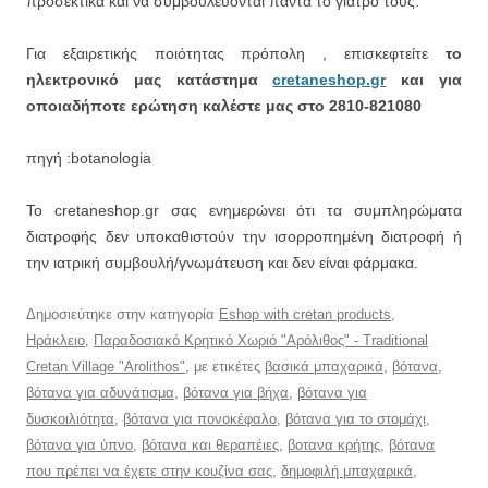
προσεκτικά και να συμβουλεύονται πάντα το γιατρό τους.
Για εξαιρετικής ποιότητας πρόπολη , επισκεφτείτε
το
ηλεκτρονικό μας κατάστημα
cretaneshop.gr
και για
οποιαδήποτε ερώτηση καλέστε μας στο 2810-821080
πηγή :botanologia
Το cretaneshop.gr σας ενημερώνει ότι τα συμπληρώματα
διατροφής δεν υποκαθιστούν την ισορροπημένη διατροφή ή
την ιατρική συμβουλή/γνωμάτευση και δεν είναι φάρμακα.
Δημοσιεύτηκε στην κατηγορία
Eshop with cretan products
,
Ηράκλειο
,
Παραδοσιακό Κρητικό Χωριό "Αρόλιθος" - Traditional
Cretan Village "Arolithos"
, με ετικέτες
βασικά μπαχαρικά
,
βότανα
,
βότανα για αδυνάτισμα
,
βότανα για βήχα
,
βότανα για
δυσκοιλιότητα
,
βότανα για πονοκέφαλο
,
βότανα για το στομάχι
,
βότανα για ύπνο
,
βότανα και θεραπέιες
,
βοτανα κρήτης
,
βότανα
που πρέπει να έχετε στην κουζίνα σας
,
δημοφιλή μπαχαρικά
,