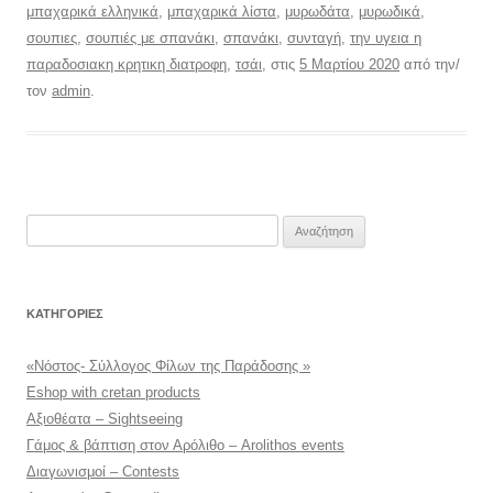
μπαχαρικά ελληνικά
,
μπαχαρικά λίστα
,
μυρωδάτα
,
μυρωδικά
,
σουπιες
,
σουπιές με σπανάκι
,
σπανάκι
,
συνταγή
,
την υγεια η
παραδοσιακη κρητικη διατροφη
,
τσάι
, στις
5 Μαρτίου 2020
από την/
τον
admin
.
Αναζήτηση
για:
KΑΤΗΓΟΡΊΕΣ
«Νόστος- Σύλλογος Φίλων της Παράδοσης »
Eshop with cretan products
Αξιοθέατα – Sightseeing
Γάμος & βάπτιση στον Αρόλιθο – Arolithos events
Διαγωνισμοί – Contests