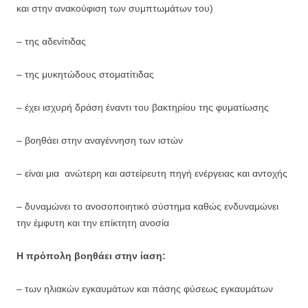
και στην ανακούφιση των συμπτωμάτων του)
– της αδενίτιδας
– της μυκητώδους στοματίτιδας
– έχει ισχυρή δράση έναντι του βακτηρίου της φυματίωσης
– βοηθάει στην αναγέννηση των ιστών
– είναι μια ανώτερη και αστείρευτη πηγή ενέργειας και αντοχής
– δυναμώνει το ανοσοποιητικό σύστημα καθώς ενδυναμώνει
την έμφυτη και την επίκτητη ανοσία
Η πρόπολη βοηθάει στην ίαση:
– των ηλιακών εγκαυμάτων και πάσης φύσεως εγκαυμάτων