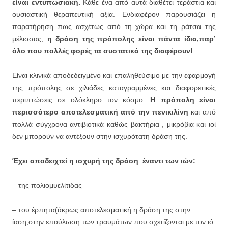
είναι εντυπωσιακή.
Κάθε ένα από αυτά διαθέτει τεράστια και
ουσιαστική θεραπευτική αξία. Ενδιαφέρον παρουσιάζει η
παρατήρηση πως ασχέτως από τη χώρα και τη ράτσα της
μέλισσας,
η δράση της πρόπολης είναι πάντα ίδια,παρ’
όλο που πολλές φορές τα συστατικά της διαφέρουν!
Είναι κλινικά αποδεδειγμένο και επαληθεύσιμο με την εφαρμογή
της πρόπολης σε χιλιάδες καταγραμμένες και διαφορετικές
περιπτώσεις σε ολόκληρο τον κόσμο.
Η πρόπολη είναι
περισσότερο αποτελεσματική από την πενικιλίνη
και από
πολλά σύγχρονα αντιβιοτικά καθώς βακτήρια , μικρόβια και ιοί
δεν μπορούν να αντέξουν στην ισχυρότατη δράση της.
Έχει αποδειχτεί η ισχυρή της δράση έναντι των ιών:
– της πολιομυελίτιδας
– του έρπητα(άκρως αποτελεσματική η δράση της στην
ίαση,στην επούλωση των τραυμάτων που σχετίζονται με τον ιό