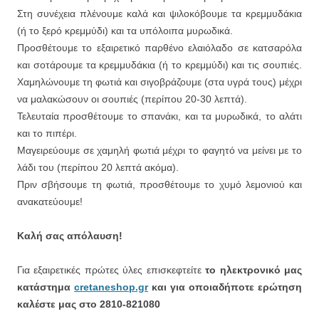
Στη συνέχεια πλένουμε καλά και ψιλοκόβουμε τα κρεμμυδάκια
(ή το ξερό κρεμμύδι) και τα υπόλοιπα μυρωδικά.
Προσθέτουμε το εξαιρετικό παρθένο ελαιόλαδο σε κατσαρόλα
και σοτάρουμε τα κρεμμυδάκια (ή το κρεμμύδι) και τις σουπιές.
Χαμηλώνουμε τη φωτιά και σιγοβράζουμε (στα υγρά τους) μέχρι
να μαλακώσουν οι σουπιές (περίπου 20-30 λεπτά).
Τελευταία προσθέτουμε το σπανάκι, και τα μυρωδικά, το αλάτι
και το πιπέρι.
Μαγειρεύουμε σε χαμηλή φωτιά μέχρι το φαγητό να μείνει με το
λάδι του (περίπου 20 λεπτά ακόμα).
Πριν σβήσουμε τη φωτιά, προσθέτουμε το χυμό λεμονιού και
ανακατεύουμε!
Καλή σας απόλαυση!
Για εξαιρετικές πρώτες ύλες επισκεφτείτε
το ηλεκτρονικό μας
κατάστημα
cretaneshop.gr
και για οποιαδήποτε ερώτηση
καλέστε μας στο 2810-821080