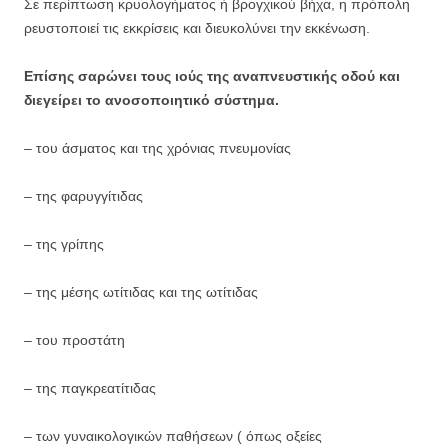
Σε περίπτωση κρυολογήματος ή βρογχικού βήχα, η πρόπολη
ρευστοποιεί τις εκκρίσεις και διευκολύνει την εκκένωση.
Επίσης σαρώνει τους ιούς της αναπνευστικής οδού και
διεγείρει το ανοσοποιητικό σύστημα.
– του άσματος και της χρόνιας πνευμονίας
– της φαρυγγίτιδας
– της γρίπης
– της μέσης ωτίτιδας και της ωτίτιδας
– του προστάτη
– της παγκρεατίτιδας
– των γυναικολογικών παθήσεων ( όπως οξείες