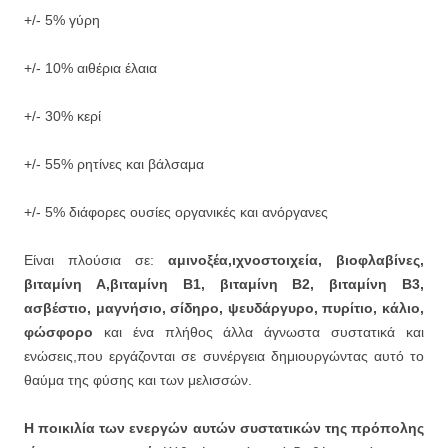
+/- 5% γύρη
+/- 10% αιθέρια έλαια
+/- 30% κερί
+/- 55% ρητίνες και βάλσαμα
+/- 5% διάφορες ουσίες οργανικές και ανόργανες
Είναι πλούσια σε:
αμινοξέα,ιχνοστοιχεία, βιοφλαβίνες,
βιταμίνη Α,βιταμίνη Β1, βιταμίνη Β2, βιταμίνη Β3,
ασβέστιο, μαγνήσιο, σίδηρο, ψευδάργυρο, πυρίτιο, κάλιο,
φώσφορο
και ένα πλήθος άλλα άγνωστα συστατικά και
ενώσεις,που εργάζονται σε συνέργεια δημιουργώντας αυτό το
θαύμα της φύσης και των μελισσών.
Η ποικιλία των ενεργών αυτών συστατικών της πρόπολης