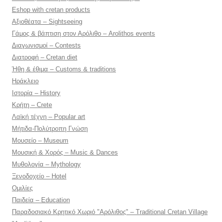
Eshop with cretan products
Αξιοθέατα – Sightseeing
Γάμος & βάπτιση στον Αρόλιθο – Arolithos events
Διαγωνισμοί – Contests
Διατροφή – Cretan diet
Ήθη & έθιμα – Customs & traditions
Ηράκλειο
Ιστορία – History
Κρήτη – Crete
Λαϊκή τέχνη – Popular art
Μήτιδα-Πολύτροπη Γνώση
Μουσείο – Museum
Μουσική & Χορός – Music & Dances
Μυθολογία – Mythology
Ξενοδοχείο – Hotel
Ομιλίες
Παιδεία – Education
Παραδοσιακό Κρητικό Χωριό "Αρόλιθος" – Traditional Cretan Village