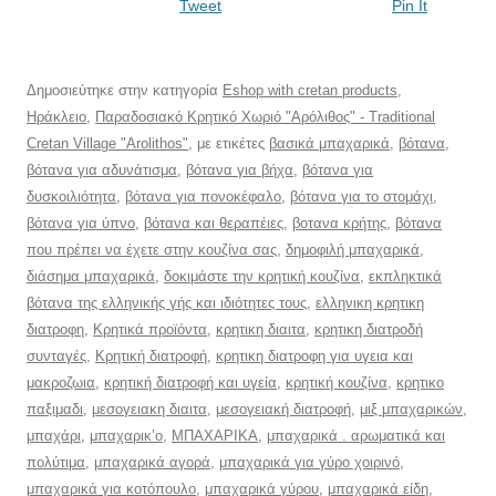
Tweet
Pin It
Δημοσιεύτηκε στην κατηγορία
Eshop with cretan products
,
Ηράκλειο
,
Παραδοσιακό Κρητικό Χωριό "Αρόλιθος" - Traditional
Cretan Village "Arolithos"
, με ετικέτες
βασικά μπαχαρικά
,
βότανα
,
βότανα για αδυνάτισμα
,
βότανα για βήχα
,
βότανα για
δυσκοιλιότητα
,
βότανα για πονοκέφαλο
,
βότανα για το στομάχι
,
βότανα για ύπνο
,
βότανα και θεραπέιες
,
βοτανα κρήτης
,
βότανα
που πρέπει να έχετε στην κουζίνα σας
,
δημοφιλή μπαχαρικά
,
διάσημα μπαχαρικά
,
δοκιμάστε την κρητική κουζίνα
,
εκπληκτικά
βότανα της ελληνικής γής και ιδιότητες τους
,
ελληνικη κρητικη
διατροφη
,
Κρητικά προϊόντα
,
κρητικη διαιτα
,
κρητικη διατροδή
συνταγές
,
Κρητική διατροφή
,
κρητικη διατροφη για υγεια και
μακροζωια
,
κρητική διατροφή και υγεία
,
κρητική κουζίνα
,
κρητικο
παξιμαδι
,
μεσογειακη διαιτα
,
μεσογειακή διατροφή
,
μιξ μπαχαρικών
,
μπαχάρι
,
μπαχαρικ’ο
,
ΜΠΑΧΑΡΙΚΑ
,
μπαχαρικά . αρωματικά και
πολύτιμα
,
μπαχαρικά αγορά
,
μπαχαρικά για γύρο χοιρινό
,
μπαχαρικά για κοτόπουλο
,
μπαχαρικά γύρου
,
μπαχαρικά είδη
,