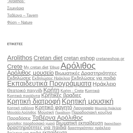
"Arolithos"
Σεμινάρια
Ταβέρνα – Tavern
Φύση – Nature
ΕΤΙΚΈΤΕΣ
Arolithos
Cretan diet
cretan eshop
cretaneshop.gr
Αρόλιθος
Crete
My cretan diet
Έθιμα
Αρόλιθος μουσείο
Βιωματικές Δραστηριότητες
Εκδηλώσεις
Εκδηλώσεις για παιδιά
Εκδηλώσεις Ηράκλειο
Εκπαιδευτικά Προγράμματα
Ηράκλειο
Κρήτη
Θεατρικό παιχνίδι
Κρητικά
Κρήτη - Crete
Κρητικές βραδιες
Κρητικά προϊόντα
Κρητική διατροφή
Κρητική μουσική
Κρητικό φαγητό
Λαογραφία
Κρητική ταβέρνα
Μουσεία Ηράκλειο
Μουσική
Παραδοσιακή κουζίνα
Μουσείο Αρόλιθος
Παράδοση
Ταβέρνα Αρόλιθος
Παραδόσεις
βιωματική εκπαίδευση
αρολιθος παραδοσιακό χωριό
διασκέδαση
δραστηριότητες για παιδιά
δραστηριότητες ηράκλειο
εκπαίδευση
δρώμενο για παιδιά