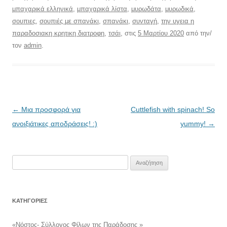
μπαχαρικά ελληνικά
,
μπαχαρικά λίστα
,
μυρωδάτα
,
μυρωδικά
,
σουπιες
,
σουπιές με σπανάκι
,
σπανάκι
,
συνταγή
,
την υγεια η
παραδοσιακη κρητικη διατροφη
,
τσάι
, στις
5 Μαρτίου 2020
από την/
τον
admin
.
Πλοήγηση
←
Μια προσφορά για
Cuttlefish with spinach! So
άρθρων
ανοιξιάτικες αποδράσεις! :)
yummy!
→
Αναζήτηση
για:
KΑΤΗΓΟΡΊΕΣ
«Νόστος- Σύλλογος Φίλων της Παράδοσης »