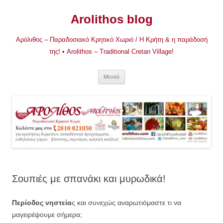
Μετάβαση
σε
Arolithos blog
περιεχόμενο
Αρόλιθος – Παραδοσιακό Κρητικό Χωριό / Η Κρήτη & η παράδοσή
της! • Arolithos – Traditional Cretan Village!
Μενού
Σουπιές με σπανάκι και μυρωδικά!
Περίοδος νηστεία
ς και συνεχώς αναρωτιόμαστε τι να
μαγειρέψουμε σήμερα;