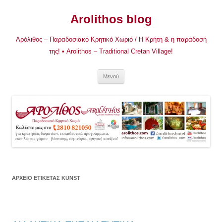
Μετάβαση
σε
Arolithos blog
περιεχόμενο
Αρόλιθος – Παραδοσιακό Κρητικό Χωριό / Η Κρήτη & η παράδοσή
της! • Arolithos – Traditional Cretan Village!
Μενού
ΑΡΧΕΊΟ ΕΤΙΚΈΤΑΣ
KUNST