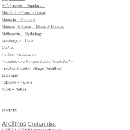
Λαϊκή τέχνη – Popular art
Μήτιδα-Πολύτροπη Γνώση
Μουσείο – Museum
Μουσική & Χορός – Music & Dances
Μυθολογία – Mythology
Ξενοδοχείο – Hotel
Ομιλίες
Παιδεία – Education
Παραδοσιακό Κρητικό Χωριό "Αρόλιθος" –
Traditional Cretan Village "Arolithos"
Σεμινάρια
Ταβέρνα – Tavern
Φύση – Nature
ΕΤΙΚΈΤΕΣ
Arolithos
Cretan diet
cretan eshop