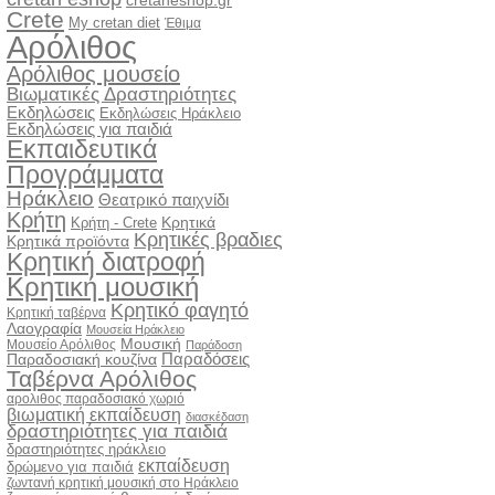
cretaneshop.gr
Crete
My cretan diet
Έθιμα
Αρόλιθος
Αρόλιθος μουσείο
Βιωματικές Δραστηριότητες
Εκδηλώσεις
Εκδηλώσεις Ηράκλειο
Εκδηλώσεις για παιδιά
Εκπαιδευτικά
Προγράμματα
Ηράκλειο
Θεατρικό παιχνίδι
Κρήτη
Κρητικά
Κρήτη - Crete
Κρητικές βραδιες
Κρητικά προϊόντα
Κρητική διατροφή
Κρητική μουσική
Κρητικό φαγητό
Κρητική ταβέρνα
Λαογραφία
Μουσεία Ηράκλειο
Μουσική
Μουσείο Αρόλιθος
Παράδοση
Παραδόσεις
Παραδοσιακή κουζίνα
Ταβέρνα Αρόλιθος
αρολιθος παραδοσιακό χωριό
βιωματική εκπαίδευση
διασκέδαση
δραστηριότητες για παιδιά
δραστηριότητες ηράκλειο
εκπαίδευση
δρώμενο για παιδιά
ζωντανή κρητική μουσική στο Ηράκλειο