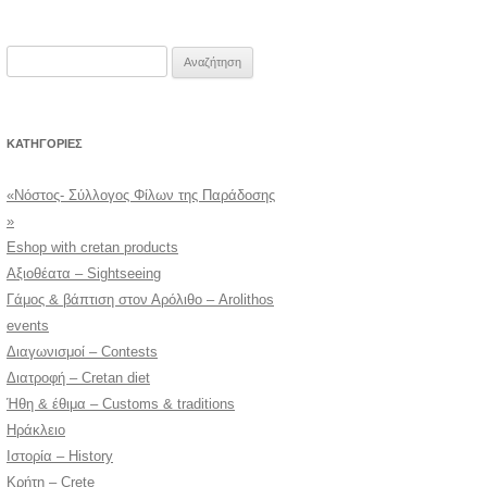
Αναζήτηση
για:
KΑΤΗΓΟΡΊΕΣ
«Νόστος- Σύλλογος Φίλων της Παράδοσης
»
Eshop with cretan products
Αξιοθέατα – Sightseeing
Γάμος & βάπτιση στον Αρόλιθο – Arolithos
events
Διαγωνισμοί – Contests
Διατροφή – Cretan diet
Ήθη & έθιμα – Customs & traditions
Ηράκλειο
Ιστορία – History
Κρήτη – Crete