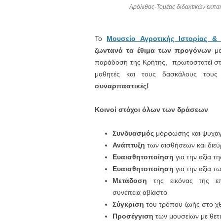
Αρόλιθος-Τομέας διδακτικών εκπ
Το
Μουσείο Αγροτικής Ιστορίας & 
ζωντανά τα έθιμα των προγόνων
μα
παράδοση της Κρήτης, πρωτοστατεί σ
μαθητές και τους δασκάλους του
συναρπαστικές!
Κοινοί στόχοι όλων των δράσεων
Συνδυασμός
μόρφωσης και ψυχαγ
Ανάπτυξη
των αισθήσεων και διεύ
Ευαισθητοποίηση
για την αξία τ
Ευαισθητοποίηση
για την αξία τ
Μετάδοση
της εικόνας της επ
συνέπεια αβίαστο
Σύγκριση
του τρόπου ζωής στο χθ
Προσέγγιση
των μουσείων με θετ