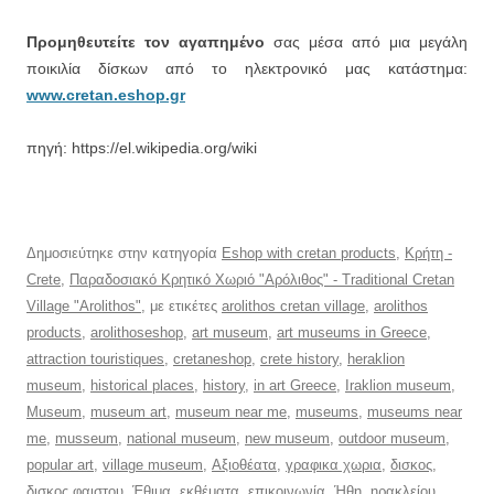
Προμηθευτείτε τον αγαπημένο
σας μέσα από μια μεγάλη
ποικιλία δίσκων από το ηλεκτρονικό μας κατάστημα:
www.cretan.eshop.gr
πηγή: https://el.wikipedia.org/wiki
Δημοσιεύτηκε στην κατηγορία
Eshop with cretan products
,
Κρήτη -
Crete
,
Παραδοσιακό Κρητικό Χωριό "Αρόλιθος" - Traditional Cretan
Village "Arolithos"
, με ετικέτες
arolithos cretan village
,
arolithos
products
,
arolithoseshop
,
art museum
,
art museums in Greece
,
attraction touristiques
,
cretaneshop
,
crete history
,
heraklion
museum
,
historical places
,
history
,
in art Greece
,
Iraklion museum
,
Museum
,
museum art
,
museum near me
,
museums
,
museums near
me
,
musseum
,
national museum
,
new museum
,
outdoor museum
,
popular art
,
village museum
,
Αξιοθέατα
,
γραφικα χωρια
,
δισκος
,
δισκος φαιστου
,
Έθιμα
,
εκθέματα
,
επικοινωνία
,
Ήθη
,
ηρακλείου
,