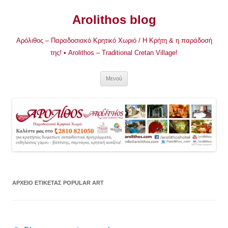
Μετάβαση
σε
Arolithos blog
περιεχόμενο
Αρόλιθος – Παραδοσιακό Κρητικό Χωριό / Η Κρήτη & η παράδοσή
της! • Arolithos – Traditional Cretan Village!
Μενού
ΑΡΧΕΊΟ ΕΤΙΚΈΤΑΣ
POPULAR ART