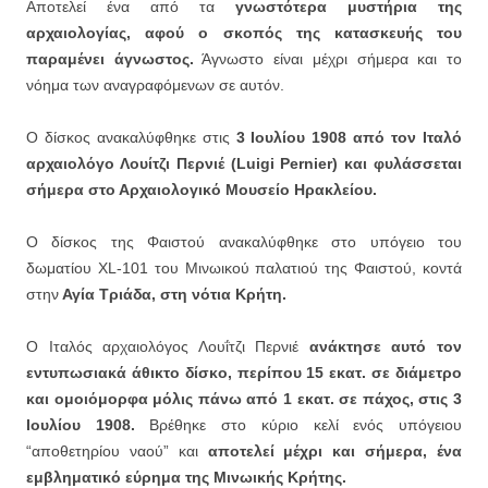
Αποτελεί ένα από τα
γνωστότερα μυστήρια της
αρχαιολογίας, αφού ο σκοπός της κατασκευής του
παραμένει άγνωστος.
Άγνωστο είναι μέχρι σήμερα και το
νόημα των αναγραφόμενων σε αυτόν.
Ο δίσκος ανακαλύφθηκε στις
3 Ιουλίου 1908 από τον Ιταλό
αρχαιολόγο Λουίτζι Περνιέ (Luigi Pernier) και φυλάσσεται
σήμερα στο Αρχαιολογικό Μουσείο Ηρακλείου.
Ο δίσκος της Φαιστού ανακαλύφθηκε στο υπόγειο του
δωματίου XL-101 του Μινωικού παλατιού της Φαιστού, κοντά
στην
Αγία Τριάδα, στη νότια Κρήτη.
Ο Ιταλός αρχαιολόγος Λουΐτζι Περνιέ
ανάκτησε αυτό τον
εντυπωσιακά άθικτο δίσκο, περίπου 15 εκατ. σε διάμετρο
και ομοιόμορφα μόλις πάνω από 1 εκατ. σε πάχος, στις 3
Ιουλίου 1908.
Βρέθηκε στο κύριο κελί ενός υπόγειου
“αποθετηρίου ναού” και
αποτελεί μέχρι και σήμερα, ένα
εμβληματικό εύρημα της Μινωικής Κρήτης.