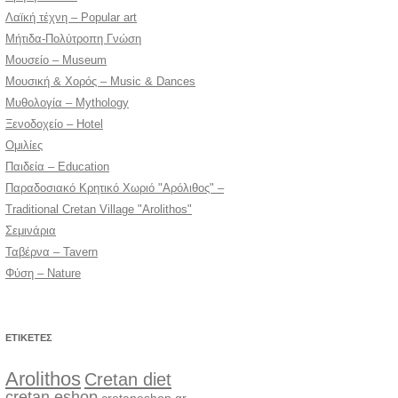
Λαϊκή τέχνη – Popular art
Μήτιδα-Πολύτροπη Γνώση
Μουσείο – Museum
Μουσική & Χορός – Music & Dances
Μυθολογία – Mythology
Ξενοδοχείο – Hotel
Ομιλίες
Παιδεία – Education
Παραδοσιακό Κρητικό Χωριό "Αρόλιθος" –
Traditional Cretan Village "Arolithos"
Σεμινάρια
Ταβέρνα – Tavern
Φύση – Nature
ΕΤΙΚΈΤΕΣ
Arolithos
Cretan diet
cretan eshop