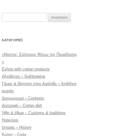
Αναζήτηση
για:
KΑΤΗΓΟΡΊΕΣ
«Νόστος- Σύλλογος Φίλων της Παράδοσης
»
Eshop with cretan products
Αξιοθέατα – Sightseeing
Γάμος & βάπτιση στον Αρόλιθο – Arolithos
events
Διαγωνισμοί – Contests
Διατροφή – Cretan diet
Ήθη & έθιμα – Customs & traditions
Ηράκλειο
Ιστορία – History
Κρήτη – Crete