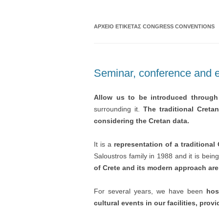
ΑΡΧΕΊΟ ΕΤΙΚΈΤΑΣ
CONGRESS CONVENTIONS
Seminar, conference and e
Allow us to be introduced through
surrounding it.
The traditional Cretan
considering the Cretan data.
It is a
representation of a traditional
Saloustros family in 1988 and it is bein
of Crete and its modern approach ar
For several years, we have been
hos
cultural events in our facilities, prov