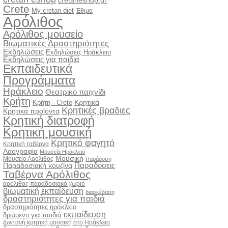
cretaneshop.gr
Crete
My cretan diet
Έθιμα
Αρόλιθος
Αρόλιθος μουσείο
Βιωματικές Δραστηριότητες
Εκδηλώσεις
Εκδηλώσεις Ηράκλειο
Εκδηλώσεις για παιδιά
Εκπαιδευτικά
Προγράμματα
Ηράκλειο
Θεατρικό παιχνίδι
Κρήτη
Κρητικά
Κρήτη - Crete
Κρητικές βραδιες
Κρητικά προϊόντα
Κρητική διατροφή
Κρητική μουσική
Κρητικό φαγητό
Κρητική ταβέρνα
Λαογραφία
Μουσεία Ηράκλειο
Μουσική
Μουσείο Αρόλιθος
Παράδοση
Παραδόσεις
Παραδοσιακή κουζίνα
Ταβέρνα Αρόλιθος
αρολιθος παραδοσιακό χωριό
βιωματική εκπαίδευση
διασκέδαση
δραστηριότητες για παιδιά
δραστηριότητες ηράκλειο
εκπαίδευση
δρώμενο για παιδιά
ζωντανή κρητική μουσική στο Ηράκλειο