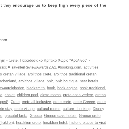
t they
encourage us to keep high every piece of the
.com
ήτη - Crete
,
Παραδοσιακό Κρητικό Χωριό "Αρόλιθος" -
κέτες
#TravellerReviewAwards2021 #booking.com
,
activities
,
os cretan village
,
arolithos crete
,
arolithos traditional cretan
riechenland
,
arolithos village
,
b&b
,
b&b boutique
,
best hotels
swaardigheden
,
blacksmith
,
book
,
book engine
,
book traditional
,
ta
,
chalet
,
children pool
,
close rooms
,
creta cosa vedere
,
cretan
lage4*
,
Crete
,
crete all inclusive
,
crete carte
,
crete Greece
,
crete
ete stay
,
crete village
,
cultural rooms
,
culture . booking
,
Disney
ce
,
grecotel kreta
,
Greece
,
Greece cave hotels
,
Greece crete
(Iraklion)
,
heraklion crete
,
heraklion hotel
,
historic places to visit