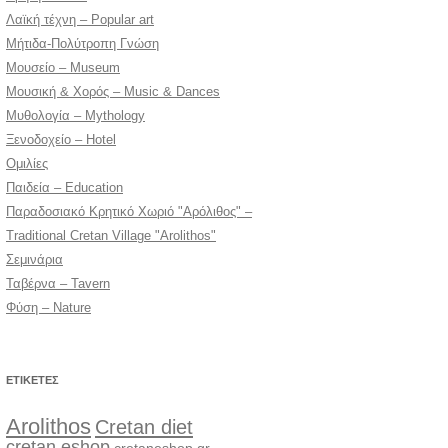
Λαϊκή τέχνη – Popular art
Μήτιδα-Πολύτροπη Γνώση
Μουσείο – Museum
Μουσική & Χορός – Music & Dances
Μυθολογία – Mythology
Ξενοδοχείο – Hotel
Ομιλίες
Παιδεία – Education
Παραδοσιακό Κρητικό Χωριό "Αρόλιθος" –
Traditional Cretan Village "Arolithos"
Σεμινάρια
Ταβέρνα – Tavern
Φύση – Nature
ΕΤΙΚΈΤΕΣ
Arolithos
Cretan diet
cretan eshop