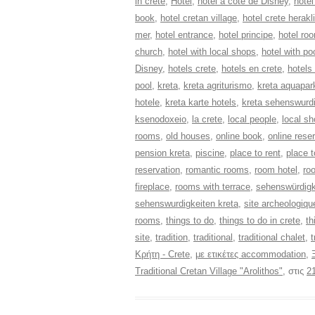
in crete
,
Hotel
,
hotel a cote de Disney
,
hotel
book
,
hotel cretan village
,
hotel crete herakl
mer
,
hotel entrance
,
hotel principe
,
hotel ro
church
,
hotel with local shops
,
hotel with po
Disney
,
hotels crete
,
hotels en crete
,
hotels
pool
,
kreta
,
kreta agriturismo
,
kreta aquapar
hotele
,
kreta karte hotels
,
kreta sehenswurd
ksenodoxeio
,
la crete
,
local people
,
local s
rooms
,
old houses
,
online book
,
online rese
pension kreta
,
piscine
,
place to rent
,
place t
reservation
,
romantic rooms
,
room hotel
,
ro
fireplace
,
rooms with terrace
,
sehenswürdigk
sehenswurdigkeiten kreta
,
site archeologiqu
rooms
,
things to do
,
things to do in crete
,
th
site
,
tradition
,
traditional
,
traditional chalet
,
t
Κρήτη - Crete
,
με ετικέτες accommodation
,
Traditional Cretan Village "Arolithos"
, στις
2