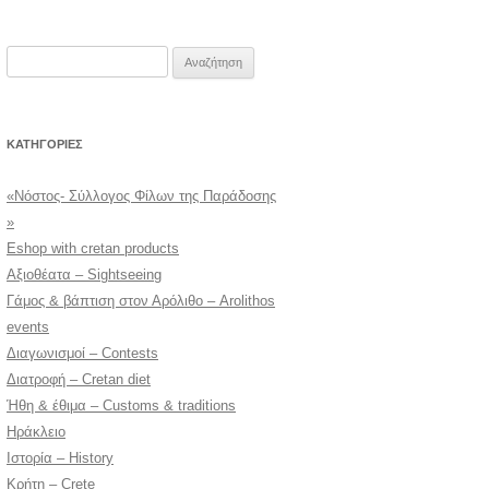
Αναζήτηση
για:
KΑΤΗΓΟΡΊΕΣ
«Νόστος- Σύλλογος Φίλων της Παράδοσης
»
Eshop with cretan products
Αξιοθέατα – Sightseeing
Γάμος & βάπτιση στον Αρόλιθο – Arolithos
events
Διαγωνισμοί – Contests
Διατροφή – Cretan diet
Ήθη & έθιμα – Customs & traditions
Ηράκλειο
Ιστορία – History
Κρήτη – Crete