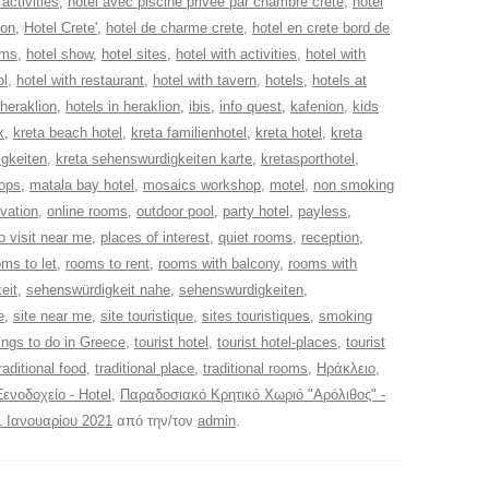
 activities
,
hotel avec piscine privee par chambre crete
,
hotel
ion
,
Hotel Crete'
,
hotel de charme crete
,
hotel en crete bord de
oms
,
hotel show
,
hotel sites
,
hotel with activities
,
hotel with
ol
,
hotel with restaurant
,
hotel with tavern
,
hotels
,
hotels at
 heraklion
,
hotels in heraklion
,
ibis
,
info quest
,
kafenion
,
kids
k
,
kreta beach hotel
,
kreta familienhotel
,
kreta hotel
,
kreta
igkeiten
,
kreta sehenswurdigkeiten karte
,
kretasporthotel
,
hops
,
matala bay hotel
,
mosaics workshop
,
motel
,
non smoking
rvation
,
online rooms
,
outdoor pool
,
party hotel
,
payless
,
o visit near me
,
places of interest
,
quiet rooms
,
reception
,
oms to let
,
rooms to rent
,
rooms with balcony
,
rooms with
eit
,
sehenswürdigkeit nahe
,
sehenswurdigkeiten
,
e
,
site near me
,
site touristique
,
sites touristiques
,
smoking
ings to do in Greece
,
tourist hotel
,
tourist hotel-places
,
tourist
raditional food
,
traditional place
,
traditional rooms
,
Ηράκλειο
,
Ξενοδοχείο - Hotel
,
Παραδοσιακό Κρητικό Χωριό "Αρόλιθος" -
1 Ιανουαρίου 2021
από την/τον
admin
.