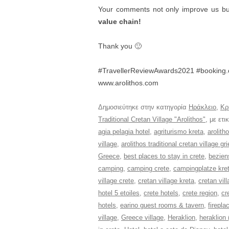
Your comments not only improve us bu
value chain!
Thank you 🙂
#TravellerReviewAwards2021 #booking
www.arolithos.com
Δημοσιεύτηκε στην κατηγορία
Ηράκλειο
,
Κρ
Traditional Cretan Village "Arolithos"
, με ετι
agia pelagia hotel
,
agriturismo kreta
,
arolith
village
,
arolithos traditional cretan village g
Greece
,
best places to stay in crete
,
bezien
camping
,
camping crete
,
campingplatze kre
village crete
,
cretan village kreta
,
cretan vil
hotel 5 etoiles
,
crete hotels
,
crete region
,
cr
hotels
,
earino guest rooms & tavern
,
firepla
village
,
Greece village
,
Heraklion
,
heraklion 