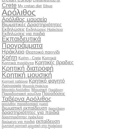
cretaneshop.gr
Crete
My cretan diet
Έθιμα
Αρόλιθος
Αρόλιθος μουσείο
Βιωματικές Δραστηριότητες
Εκδηλώσεις
Εκδηλώσεις Ηράκλειο
Εκδηλώσεις για παιδιά
Εκπαιδευτικά
Προγράμματα
Ηράκλειο
Θεατρικό παιχνίδι
Κρήτη
Κρητικά
Κρήτη - Crete
Κρητικές βραδιες
Κρητικά προϊόντα
Κρητική διατροφή
Κρητική μουσική
Κρητικό φαγητό
Κρητική ταβέρνα
Λαογραφία
Μουσεία Ηράκλειο
Μουσική
Μουσείο Αρόλιθος
Παράδοση
Παραδόσεις
Παραδοσιακή κουζίνα
Ταβέρνα Αρόλιθος
αρολιθος παραδοσιακό χωριό
βιωματική εκπαίδευση
διασκέδαση
δραστηριότητες για παιδιά
δραστηριότητες ηράκλειο
εκπαίδευση
δρώμενο για παιδιά
ζωντανή κρητική μουσική στο Ηράκλειο