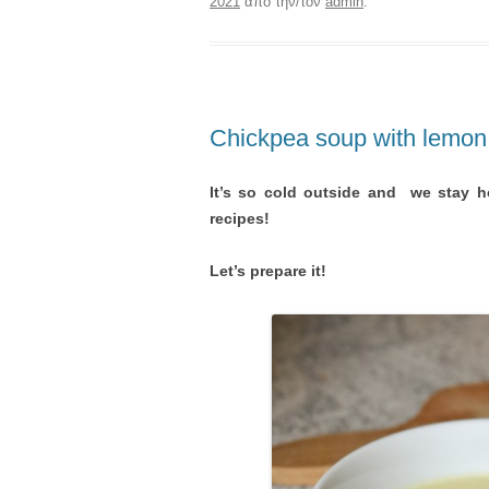
2021
από την/τον
admin
.
Chickpea soup with lemon
It’s so cold outside and we stay hom
recipes!
Let’s prepare it!