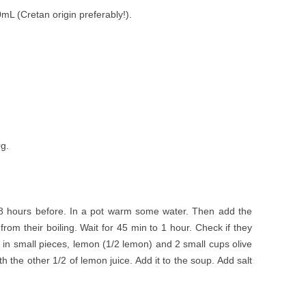
0mL (Cretan origin preferably!).
g.
18 hours before. In a pot warm some water. Then add the
om their boiling. Wait for 45 min to 1 hour. Check if they
 in small pieces, lemon (1/2 lemon) and 2 small cups olive
th the other 1/2 of lemon juice. Add it to the soup. Add salt