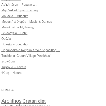
Λαϊκή τέχνη – Popular art
Μήτιδα-Πολύτροπη Γνώση
Μουσείο – Museum
Μουσική & Χορός – Music & Dances
Μυθολογία – Mythology
Ξενοδοχείο – Hotel
Ομιλίες
Παιδεία – Education
Παραδοσιακό Κρητικό Χωριό "Αρόλιθος" –
Traditional Cretan Village "Arolithos"
Σεμινάρια
Ταβέρνα – Tavern
Φύση – Nature
ΕΤΙΚΈΤΕΣ
Arolithos
Cretan diet
cretan eshop