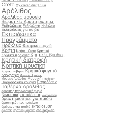
cretaneshop.gr
Crete
My cretan diet
Έθιμα
Αρόλιθος
Αρόλιθος μουσείο
Βιωματικές Δραστηριότητες
Εκδηλώσεις
Εκδηλώσεις Ηράκλειο
Εκδηλώσεις για παιδιά
Εκπαιδευτικά
Προγράμματα
Ηράκλειο
Θεατρικό παιχνίδι
Κρήτη
Κρητικά
Κρήτη - Crete
Κρητικές βραδιες
Κρητικά προϊόντα
Κρητική διατροφή
Κρητική μουσική
Κρητικό φαγητό
Κρητική ταβέρνα
Λαογραφία
Μουσεία Ηράκλειο
Μουσική
Μουσείο Αρόλιθος
Παράδοση
Παραδόσεις
Παραδοσιακή κουζίνα
Ταβέρνα Αρόλιθος
αρολιθος παραδοσιακό χωριό
βιωματική εκπαίδευση
διασκέδαση
δραστηριότητες για παιδιά
δραστηριότητες ηράκλειο
εκπαίδευση
δρώμενο για παιδιά
ζωντανή κρητική μουσική στο Ηράκλειο