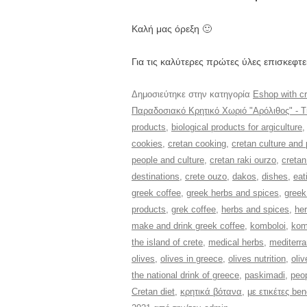
Καλή μας όρεξη 🙂
Για τις καλύτερες πρώτες ύλες επισκεφτ
Δημοσιεύτηκε στην κατηγορία
Eshop with cr
Παραδοσιακό Κρητικό Χωριό "Αρόλιθος" - Trad
products
,
biological products for argiculture
cookies
,
cretan cooking
,
cretan culture and
people and culture
,
cretan raki ourzo
,
cretan
destinations
,
crete ouzo
,
dakos
,
dishes
,
eat
greek coffee
,
greek herbs and spices
,
greek
products
,
grek coffee
,
herbs and spices
,
her
make and drink greek coffee
,
komboloi
,
kom
the island of crete
,
medical herbs
,
mediterra
olives
,
olives in greece
,
olives nutrition
,
oliv
the national drink of greece
,
paskimadi
,
peop
Cretan diet
,
κρητικά βότανα
,
με ετικέτες ben