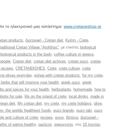
είτε το ηλεκτρονικό μας κατάστημα:
www.cretaneshop.gr
etan products
,
Διατροφή - Cretan diet
,
Κρήτη - Crete
,
itional Cretan Village "Arolithos"
, με ετικέτες
biological
,
biological products in the body
,
coffee culture in greece
,
 people
,
Cretan diet
,
cretan diet achives
,
cretan ouzo
,
cretan
 recipes
,
CRETANDISHES
,
Crete
,
crete culture
,
crete
ing olives everyday
,
eshop with cretan products
,
for my crete
,
 herbs that will improve your health
,
greek ouzo
,
greek
bs and spices for your health
,
herbsplants
,
homemade
,
how to
boloi for sale
,
life on the island of crete
,
local drinks
,
made in
nean diet
,
My cretan diet
,
my crete
,
my crete holidays
,
olive
,
es- the worlds healthiest foods
,
ouzo brands
,
ouzo raki
,
ouzo
le and culture of crete
,
recipes
,
αυγα
,
βότανα
,
Διατροφή -
efits of eating healthy
,
ομελετα
,
σφουγγατο
, στις
10 Ιουνίου