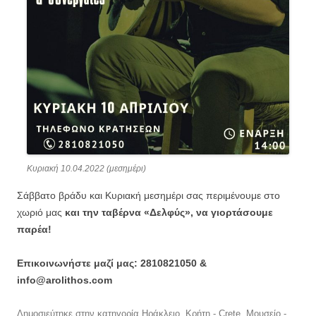
Κυριακή 10.04.2022 (μεσημέρι)
Σάββατο βράδυ και Κυριακή μεσημέρι σας περιμένουμε στο
χωριό μας
και την ταβέρνα «Δελφύς», να γιορτάσουμε
παρέα!
Επικοινωνήστε μαζί μας: 2810821050 &
info@arolithos.com
Δημοσιεύτηκε στην κατηγορία
Ηράκλειο
,
Κρήτη - Crete
,
Μουσείο -