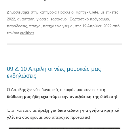
Δημοσιεύτηκε στην κατηγορία
Ηράκλειο
,
Κρήτη - Crete
, με ετικέτες
2022
,
ανασταση
,
γιορτες
,
εορτασμοί
,
Εορταστικό πρόγραμμα
,
παραδοσεις
,
πασχα
,
πασχαλινο γευμα
, στις
19 Απριλίου 2022
από
την/τον
arolithos
.
09 & 10 Απρίλη οι νέες μουσικές μας
εκδηλώσεις
Ο Απρίλης ξεκινάει δυναμικά, ο καιρός μας ευνοεί και
η
διάθεση μας ήδη έχει πάρει την ανοιξιάτικη της διάθεση!
Έτσι και εμείς με
όρεξη για διασκέδαση για γνήσια κρητικά
γλέντια
σας έχουμε δυο υπέροχες προτάσεις!