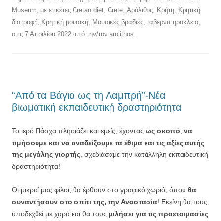
Museum
, με ετικέτες
Cretan diet
,
Crete
,
Αρόλιθος
,
Κρήτη
,
Κρητική
διατροφή
,
Κρητική μουσική
,
Μουσικές βραδιές
,
ταβερνα ηρακλειο
,
στις
7 Απριλίου 2022
από την/τον
arolithos
.
“Από τα Βάγια ως τη Λαμπρή”-Νέα
βιωματική εκπαιδευτική δραστηριότητα
Το ιερό Πάσχα πλησιάζει και εμείς, έχοντας
ως σκοπό
,
να
τιμήσουμε και να αναδείξουμε τα έθιμα και τις αξίες αυτής
της μεγάλης γιορτής
, σχεδιάσαμε την κατάλληλη εκπαιδευτική
δραστηριότητα!
Οι μικροί μας φίλοι, θα έρθουν στο γραφικό χωριό, όπου
θα
συναντήσουν στο σπίτι της, την Αναστασία
! Εκείνη θα τους
υποδεχθεί με χαρά και θα τους
μιλήσει για τις προετοιμασίες