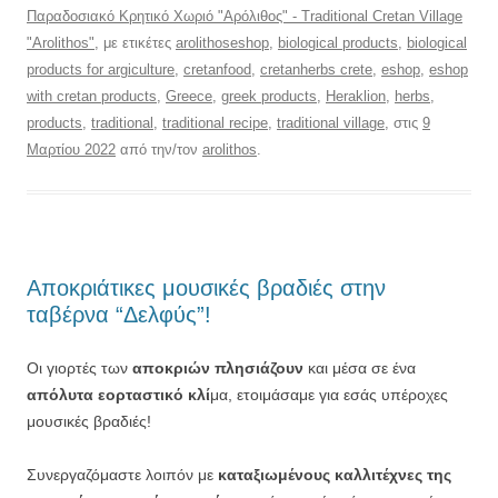
Παραδοσιακό Κρητικό Χωριό "Αρόλιθος" - Traditional Cretan Village
"Arolithos"
, με ετικέτες
arolithoseshop
,
biological products
,
biological
products for argiculture
,
cretanfood
,
cretanherbs crete
,
eshop
,
eshop
with cretan products
,
Greece
,
greek products
,
Heraklion
,
herbs
,
products
,
traditional
,
traditional recipe
,
traditional village
, στις
9
Μαρτίου 2022
από την/τον
arolithos
.
Αποκριάτικες μουσικές βραδιές στην
ταβέρνα “Δελφύς”!
Οι γιορτές των
αποκριών πλησιάζουν
και μέσα σε ένα
απόλυτα εορταστικό κλί
μα, ετοιμάσαμε για εσάς υπέροχες
μουσικές βραδιές!
Συνεργαζόμαστε λοιπόν με
καταξιωμένους καλλιτέχνες της