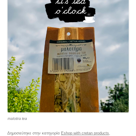
malotira tea
Δημοσιεύτηκε στην κατηγορία
Eshop with cretan products
,