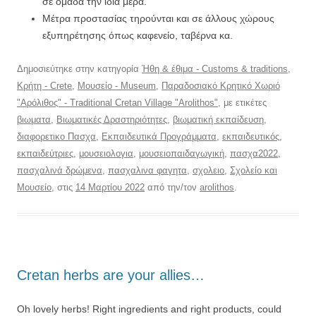
σε ομάδα την ίδια μέρα.
Μέτρα προστασίας τηρούνται και σε άλλους χώρους
εξυπηρέτησης όπως καφενείο, ταβέρνα κα.
Δημοσιεύτηκε στην κατηγορία
Ήθη & έθιμα - Customs & traditions
,
Κρήτη - Crete
,
Μουσείο - Museum
,
Παραδοσιακό Κρητικό Χωριό
"Αρόλιθος" - Traditional Cretan Village "Arolithos"
, με ετικέτες
βιωματα
,
Βιωματικές Δραστηριότητες
,
βιωματική εκπαίδευση
,
διαφορετικο Πασχα
,
Εκπαιδευτικά Προγράμματα
,
εκπαιδευτικός
,
εκπαιδεύτριες
,
μουσειολογια
,
μουσειοπαιδαγωγική
,
πασχα2022
,
πασχαλινά δρώμενα
,
πασχαλινα φαγητα
,
σχολειο
,
Σχολείο και
Μουσείο
, στις
14 Μαρτίου 2022
από την/τον
arolithos
.
Cretan herbs are your allies…
Oh lovely herbs! Right ingredients and right products, could