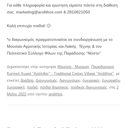
Για κάθε πληροφορία και ερώτηση είμαστε πάντα στη διάθεση
σας: marketing@arolithos.com & 2810821050
Καλή επιτυχία παιδιά! 🙂
*ο διαγωνισμός πραγματοποιείται σε συνδιοργάνωση με το
Μουσείο Αγροτικής Ιστορίας και Λαϊκής Τέχνης & τον
Πολιτιστικό Σύλλογο Φίλων της Παράδοσης “Νόστο”
Δημοσιεύτηκε στην κατηγορία
Μουσείο - Museum
,
Παραδοσιακό
Κρητικό Χωριό "Αρόλιθος" - Traditional Cretan Village "Arolithos"
, με
ετικέτες
βραβεία
,
Διαγωνισμός
,
διαγωνισμος
,
ζωγραφιές
,
ζωγραφίζω
,
ζωγραφική
,
παιδιά
,
παιδιά δημοτικού
,
παιδικός διαγωνισμός
, στις
2
Μαΐου 2022
από την/τον
arolithos
.