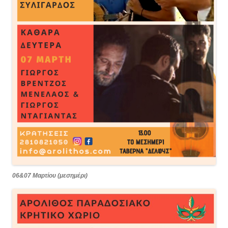
06&07 Μαρτίου (μεσημέρι)