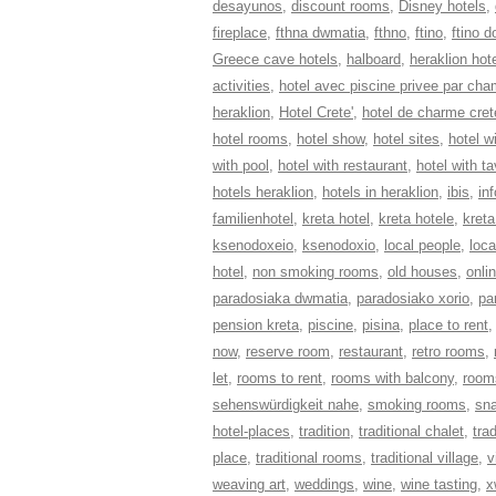
desayunos
,
discount rooms
,
Disney hotels
,
fireplace
,
fthna dwmatia
,
fthno
,
ftino
,
ftino 
Greece cave hotels
,
halboard
,
heraklion hot
activities
,
hotel avec piscine privee par cha
heraklion
,
Hotel Crete'
,
hotel de charme cret
hotel rooms
,
hotel show
,
hotel sites
,
hotel wi
with pool
,
hotel with restaurant
,
hotel with t
hotels heraklion
,
hotels in heraklion
,
ibis
,
in
familienhotel
,
kreta hotel
,
kreta hotele
,
kreta
ksenodoxeio
,
ksenodoxio
,
local people
,
loca
hotel
,
non smoking rooms
,
old houses
,
onli
paradosiaka dwmatia
,
paradosiako xorio
,
pa
pension kreta
,
piscine
,
pisina
,
place to rent
now
,
reserve room
,
restaurant
,
retro rooms
,
let
,
rooms to rent
,
rooms with balcony
,
rooms
sehenswürdigkeit nahe
,
smoking rooms
,
sn
hotel-places
,
tradition
,
traditional chalet
,
tra
place
,
traditional rooms
,
traditional village
,
v
weaving art
,
weddings
,
wine
,
wine tasting
,
x