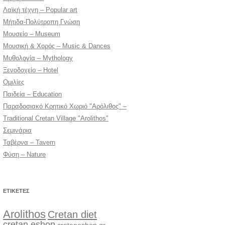
Λαϊκή τέχνη – Popular art
Μήτιδα-Πολύτροπη Γνώση
Μουσείο – Museum
Μουσική & Χορός – Music & Dances
Μυθολογία – Mythology
Ξενοδοχείο – Hotel
Ομιλίες
Παιδεία – Education
Παραδοσιακό Κρητικό Χωριό "Αρόλιθος" –
Traditional Cretan Village "Arolithos"
Σεμινάρια
Ταβέρνα – Tavern
Φύση – Nature
ΕΤΙΚΈΤΕΣ
Arolithos
Cretan diet
cretan eshop