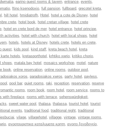
dwmatia
,
earino guest rooms & tavern
,
entrance
,
events
,
domatio
,
ftino ksenodoxio
,
full pansion
,
fullboard
,
grecotel kreta
,
el
,
hill hotel
,
hmidiatrofh
,
Hotel
,
hotel a cote de Disney
,
hotel
mbre crete
,
hotel book
,
hotel cretan village
,
hotel crete
e
,
hotel en crete bord de mer
,
hotel entrance
,
hotel principe
,
th activities
,
hotel with church
,
hotel with local shops
,
hotel
avern
,
hotels
,
hotels at Disney
,
hotels crete
,
hotels en crete
,
fo quest
,
kids pool
,
kind staff
,
kreta beach hotel
,
kreta
 karte hotels
,
kretasporthotel
,
krhtiko xwrio
,
kritiko chorio
,
l shops
,
matala bay hotel
,
mosaics workshop
,
motel
,
nature
ne book
,
online reservation
,
online rooms
,
outdoor pool
,
radosiakos xoros
,
paradosiakos xwros
,
party hotel
,
payless
,
,
pool
,
pool bar
,
quiet rooms
,
raki
,
reception
,
reservation
,
reserve
romantic rooms
,
room book
,
room hotel
,
room service
,
rooms to
 with fireplace
,
rooms with terrace
,
sehenswürdigkeit
,
acks
,
sweet water pool
,
thalasa
,
thalassa
,
tourist hotel
,
tourist
ditional events
,
traditional food
,
traditional night
,
traditional
iesbuciai
,
vilage
,
villagehotel
,
villagge
,
vintage
,
vintage rooms
,
wrio
,
αγροτουριστικα καταλυματα κρητη
,
ανοιτο ξενοδοχείο
,