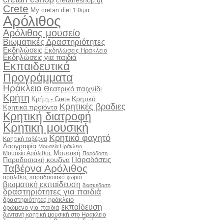
cretaneshop.gr
Crete
My cretan diet
Έθιμα
Αρόλιθος
Αρόλιθος μουσείο
Βιωματικές Δραστηριότητες
Εκδηλώσεις
Εκδηλώσεις Ηράκλειο
Εκδηλώσεις για παιδιά
Εκπαιδευτικά
Προγράμματα
Ηράκλειο
Θεατρικό παιχνίδι
Κρήτη
Κρητικά
Κρήτη - Crete
Κρητικές βραδιες
Κρητικά προϊόντα
Κρητική διατροφή
Κρητική μουσική
Κρητικό φαγητό
Κρητική ταβέρνα
Λαογραφία
Μουσεία Ηράκλειο
Μουσική
Μουσείο Αρόλιθος
Παράδοση
Παραδόσεις
Παραδοσιακή κουζίνα
Ταβέρνα Αρόλιθος
αρολιθος παραδοσιακό χωριό
βιωματική εκπαίδευση
διασκέδαση
δραστηριότητες για παιδιά
δραστηριότητες ηράκλειο
εκπαίδευση
δρώμενο για παιδιά
ζωντανή κρητική μουσική στο Ηράκλειο