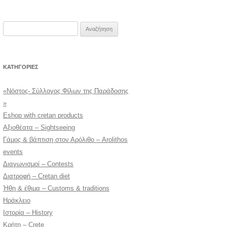
Αναζήτηση
για:
KΑΤΗΓΟΡΊΕΣ
«Νόστος- Σύλλογος Φίλων της Παράδοσης
»
Eshop with cretan products
Αξιοθέατα – Sightseeing
Γάμος & βάπτιση στον Αρόλιθο – Arolithos
events
Διαγωνισμοί – Contests
Διατροφή – Cretan diet
Ήθη & έθιμα – Customs & traditions
Ηράκλειο
Ιστορία – History
Κρήτη – Crete