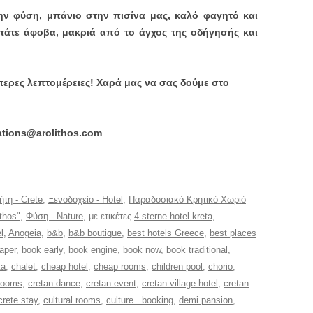
ην φύση, μπάνιο στην πισίνα μας, καλό φαγητό και
ντάτε άφοβα, μακριά από το άγχος της οδήγησής και
τερες λεπτομέρειες! Χαρά μας να σας δούμε στο
ations@arolithos.com
ήτη - Crete
,
Ξενοδοχείο - Hotel
,
Παραδοσιακό Κρητικό Χωριό
ithos"
,
Φύση - Nature
, με ετικέτες
4 sterne hotel kreta
,
l
,
Anogeia
,
b&b
,
b&b boutique
,
best hotels Greece
,
best places
aper
,
book early
,
book engine
,
book now
,
book traditional
,
ta
,
chalet
,
cheap hotel
,
cheap rooms
,
children pool
,
chorio
,
rooms
,
cretan dance
,
cretan event
,
cretan village hotel
,
cretan
crete stay
,
cultural rooms
,
culture . booking
,
demi pansion
,