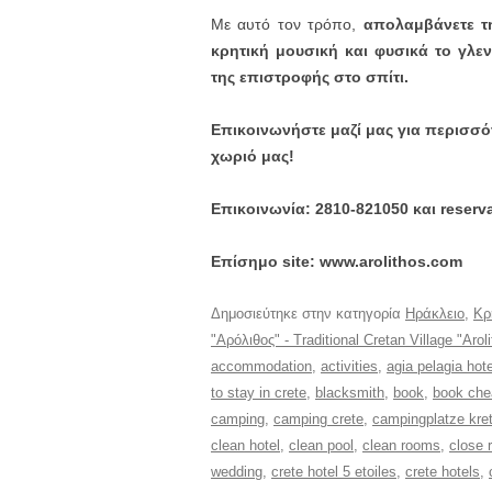
Με αυτό τον τρόπο,
απολαμβάνετε τ
κρητική μουσική και φυσικά το γλε
της επιστροφής στο σπίτι.
Επικοινωνήστε μαζί μας για περισσό
χωριό μας!
Επικοινωνία: 2810-821050 και reserv
Επίσημο site: www.arolithos.com
Δημοσιεύτηκε στην κατηγορία
Ηράκλειο
,
Κρ
"Αρόλιθος" - Traditional Cretan Village "Arol
accommodation
,
activities
,
agia pelagia hote
to stay in crete
,
blacksmith
,
book
,
book che
camping
,
camping crete
,
campingplatze kre
clean hotel
,
clean pool
,
clean rooms
,
close 
wedding
,
crete hotel 5 etoiles
,
crete hotels
,