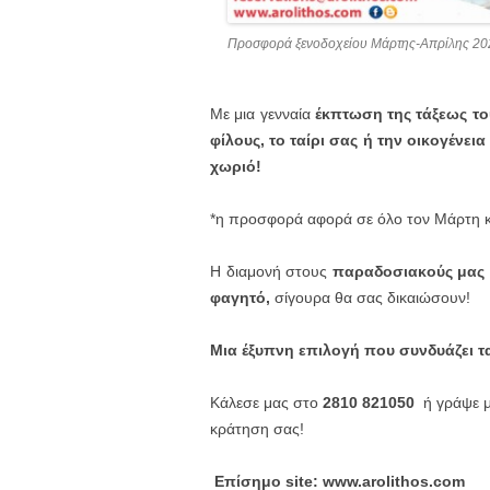
Προσφορά ξενοδοχείου Μάρτης-Απρίλης 20
Με μια γενναία
έκπτωση της τάξεως το
φίλους, το ταίρι σας ή την οικογένει
χωριό!
*η προσφορά αφορά σε όλο τον Μάρτη κα
Η διαμονή στους
παραδοσιακούς μας ξ
φαγητό,
σίγουρα θα σας δικαιώσουν!
Μια έξυπνη επιλογή που συνδυάζει τ
Κάλεσε μας στο
2810 821050
ή γράψε 
κράτηση σας!
Επίσημο site: www.arolithos.com