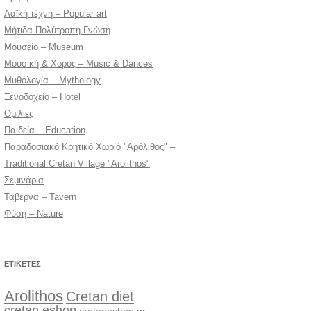
Λαϊκή τέχνη – Popular art
Μήτιδα-Πολύτροπη Γνώση
Μουσείο – Museum
Μουσική & Χορός – Music & Dances
Μυθολογία – Mythology
Ξενοδοχείο – Hotel
Ομιλίες
Παιδεία – Education
Παραδοσιακό Κρητικό Χωριό "Αρόλιθος" –
Traditional Cretan Village "Arolithos"
Σεμινάρια
Ταβέρνα – Tavern
Φύση – Nature
ΕΤΙΚΈΤΕΣ
Arolithos
Cretan diet
cretan eshop