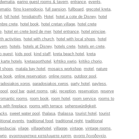
dwmatia
,
earino guest rooms & tavern
,
entrance
,
events
,
domatio
,
ftino ksenodoxio
,
full pansion
,
fullboard
,
grecotel kreta
,
el
,
hill hotel
,
hmidiatrofh
,
Hotel
,
hotel a cote de Disney
,
hotel
mbre crete
,
hotel book
,
hotel cretan village
,
hotel crete
e
,
hotel en crete bord de mer
,
hotel entrance
,
hotel principe
,
th activities
,
hotel with church
,
hotel with local shops
,
hotel
avern
,
hotels
,
hotels at Disney
,
hotels crete
,
hotels en crete
,
fo quest
,
kids pool
,
kind staff
,
kreta beach hotel
,
kreta
 karte hotels
,
kretasporthotel
,
krhtiko xwrio
,
kritiko chorio
,
l shops
,
matala bay hotel
,
mosaics workshop
,
motel
,
nature
ne book
,
online reservation
,
online rooms
,
outdoor pool
,
radosiakos xoros
,
paradosiakos xwros
,
party hotel
,
payless
,
,
pool
,
pool bar
,
quiet rooms
,
raki
,
reception
,
reservation
,
reserve
romantic rooms
,
room book
,
room hotel
,
room service
,
rooms to
 with fireplace
,
rooms with terrace
,
sehenswürdigkeit
,
acks
,
sweet water pool
,
thalasa
,
thalassa
,
tourist hotel
,
tourist
ditional events
,
traditional food
,
traditional night
,
traditional
iesbuciai
,
vilage
,
villagehotel
,
villagge
,
vintage
,
vintage rooms
,
wrio
,
αγροτουριστικα καταλυματα κρητη
,
ανοιτο ξενοδοχείο
,