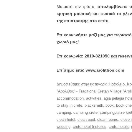
Με αυτό τον τρόπο,
απολαμβάνετε τ
κρητική μουσική και φυσικά το γλε
της επιστροφής στο σπίτι.
Επικοινωνήστε μαζί μας για περισσό
χωριό μας!
Επικοινωνία: 2810-821050 και reserv
Επίσημο site: www.arolithos.com
Δημοσιεύτηκε στην κατηγορία
Ηράκλειο
,
Κρ
"Αρόλιθος" - Traditional Cretan Village "Arol
accommodation
,
activities
,
agia pelagia hote
to stay in crete
,
blacksmith
,
book
,
book che
camping
,
camping crete
,
campingplatze kre
clean hotel
,
clean pool
,
clean rooms
,
close 
wedding
,
crete hotel 5 etoiles
,
crete hotels
,