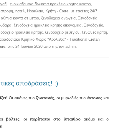
,
γαζι
,
ενοικιαζομενα δωματια ηρακλειο κρητης κεντρο
,
διατροφη
,
ηοτελ
,
Ηράκλειο
,
Κρήτη - Crete
,
με ετικέτες 24/7
 αθηνα κοντα σε μετρο
,
ξενοδοχεια ανωγεια
,
Ξενοδοχεία
μουδαρα
,
ξενοδοχεια ηρακλειο κρητης οικονομικα
,
Ξενοδοχείο
,
νοδοχειο ηρακλειο κρητης
,
ξενοδοχειο ρεβεγιον
,
ξενωνες κρητη
,
αραδοσιακό Κρητικό Χωριό "Αρόλιθος" - Traditional Cretan
ure
, στις
24 Ιουνίου 2020
από την/τον
admin
.
τικες αποδράσεις! :)
ζει!
Οι εικόνες πιο
ζωντανές
, οι μυρωδιές πιο
έντονες
και
!
αι βόλτες,
οι
περίπατοι στο ύπαιθρο
ακόμα και ο
ι!