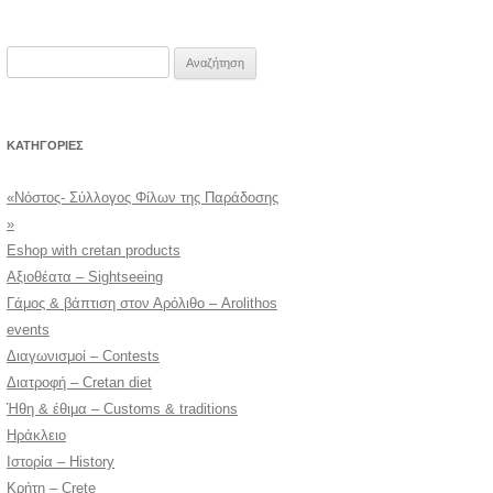
Αναζήτηση
για:
KΑΤΗΓΟΡΊΕΣ
«Νόστος- Σύλλογος Φίλων της Παράδοσης
»
Eshop with cretan products
Αξιοθέατα – Sightseeing
Γάμος & βάπτιση στον Αρόλιθο – Arolithos
events
Διαγωνισμοί – Contests
Διατροφή – Cretan diet
Ήθη & έθιμα – Customs & traditions
Ηράκλειο
Ιστορία – History
Κρήτη – Crete