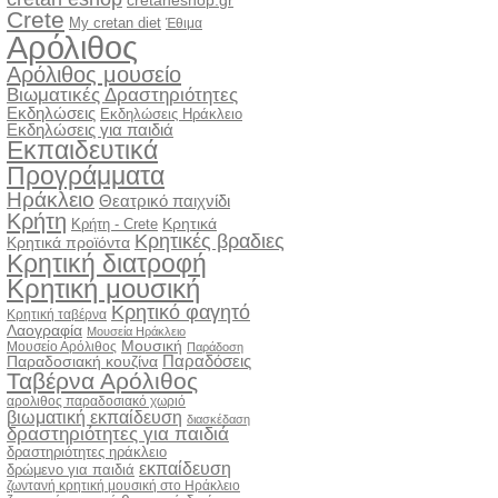
cretaneshop.gr
Crete
My cretan diet
Έθιμα
Αρόλιθος
Αρόλιθος μουσείο
Βιωματικές Δραστηριότητες
Εκδηλώσεις
Εκδηλώσεις Ηράκλειο
Εκδηλώσεις για παιδιά
Εκπαιδευτικά
Προγράμματα
Ηράκλειο
Θεατρικό παιχνίδι
Κρήτη
Κρητικά
Κρήτη - Crete
Κρητικές βραδιες
Κρητικά προϊόντα
Κρητική διατροφή
Κρητική μουσική
Κρητικό φαγητό
Κρητική ταβέρνα
Λαογραφία
Μουσεία Ηράκλειο
Μουσική
Μουσείο Αρόλιθος
Παράδοση
Παραδόσεις
Παραδοσιακή κουζίνα
Ταβέρνα Αρόλιθος
αρολιθος παραδοσιακό χωριό
βιωματική εκπαίδευση
διασκέδαση
δραστηριότητες για παιδιά
δραστηριότητες ηράκλειο
εκπαίδευση
δρώμενο για παιδιά
ζωντανή κρητική μουσική στο Ηράκλειο