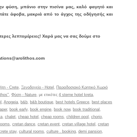
ην φύση, μπάνιο στην πισίνα μας, καλό φαγητό και
ντάτε άφοβα, μακριά από το άγχος της οδήγησής και
τερες λεπτομέρειες! Χαρά μας να σας δούμε στο
ations@arolithos.com
ήτη - Crete
,
Ξενοδοχείο - Hotel
,
Παραδοσιακό Κρητικό Χωριό
ithos"
,
Φύση - Nature
, με ετικέτες
4 sterne hotel kreta
,
l
,
Anogeia
,
b&b
,
b&b boutique
,
best hotels Greece
,
best places
aper
,
book early
,
book engine
,
book now
,
book traditional
,
ta
,
chalet
,
cheap hotel
,
cheap rooms
,
children pool
,
chorio
,
rooms
,
cretan dance
,
cretan event
,
cretan village hotel
,
cretan
crete stay
,
cultural rooms
,
culture . booking
,
demi pansion
,