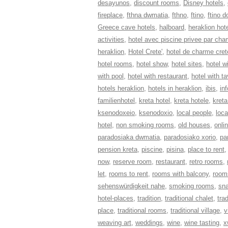
desayunos
,
discount rooms
,
Disney hotels
,
fireplace
,
fthna dwmatia
,
fthno
,
ftino
,
ftino 
Greece cave hotels
,
halboard
,
heraklion hot
activities
,
hotel avec piscine privee par cha
heraklion
,
Hotel Crete'
,
hotel de charme cret
hotel rooms
,
hotel show
,
hotel sites
,
hotel wi
with pool
,
hotel with restaurant
,
hotel with t
hotels heraklion
,
hotels in heraklion
,
ibis
,
in
familienhotel
,
kreta hotel
,
kreta hotele
,
kreta
ksenodoxeio
,
ksenodoxio
,
local people
,
loca
hotel
,
non smoking rooms
,
old houses
,
onli
paradosiaka dwmatia
,
paradosiako xorio
,
pa
pension kreta
,
piscine
,
pisina
,
place to rent
now
,
reserve room
,
restaurant
,
retro rooms
,
let
,
rooms to rent
,
rooms with balcony
,
rooms
sehenswürdigkeit nahe
,
smoking rooms
,
sn
hotel-places
,
tradition
,
traditional chalet
,
tra
place
,
traditional rooms
,
traditional village
,
v
weaving art
,
weddings
,
wine
,
wine tasting
,
x