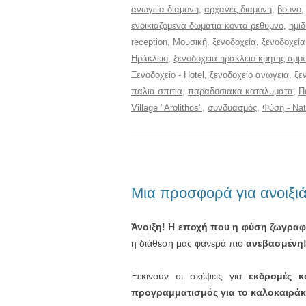
ανωγεια διαμονη
,
αρχανες διαμονη
,
βουνο
ενοικιαζομενα δωματια κοντα ρεθυμνο
,
ημι
reception
,
Μουσική
,
ξενοδοχεία
,
ξενοδοχεία
Ηράκλειο
,
ξενοδοχεια ηρακλειο κρητης αμ
Ξενοδοχείο - Hotel
,
ξενοδοχείο ανωγεια
,
ξε
παλια σπιτια
,
παραδοσιακα καταλυματα
,
Π
Village "Arolithos"
,
συνδυασμός
,
Φύση - Nat
Μια προσφορά για ανοιξιά
Άνοιξη! Η εποχή που η φύση ζωγραφί
η διάθεση μας φανερά πιο
ανεβασμένη
Ξεκινούν οι σκέψεις για
εκδρομές κ
προγραμματισμός για το καλοκαιράκ