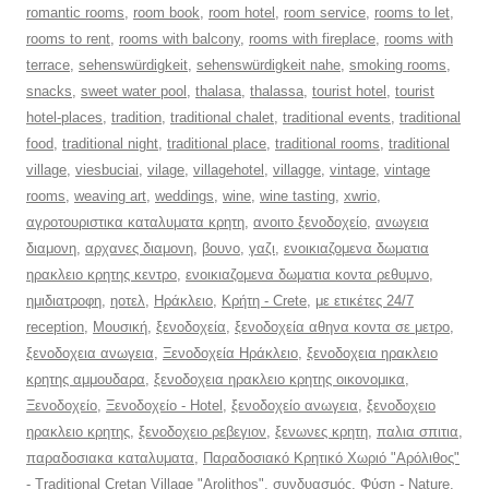
romantic rooms
,
room book
,
room hotel
,
room service
,
rooms to let
,
rooms to rent
,
rooms with balcony
,
rooms with fireplace
,
rooms with
terrace
,
sehenswürdigkeit
,
sehenswürdigkeit nahe
,
smoking rooms
,
snacks
,
sweet water pool
,
thalasa
,
thalassa
,
tourist hotel
,
tourist
hotel-places
,
tradition
,
traditional chalet
,
traditional events
,
traditional
food
,
traditional night
,
traditional place
,
traditional rooms
,
traditional
village
,
viesbuciai
,
vilage
,
villagehotel
,
villagge
,
vintage
,
vintage
rooms
,
weaving art
,
weddings
,
wine
,
wine tasting
,
xwrio
,
αγροτουριστικα καταλυματα κρητη
,
ανοιτο ξενοδοχείο
,
ανωγεια
διαμονη
,
αρχανες διαμονη
,
βουνο
,
γαζι
,
ενοικιαζομενα δωματια
ηρακλειο κρητης κεντρο
,
ενοικιαζομενα δωματια κοντα ρεθυμνο
,
ημιδιατροφη
,
ηοτελ
,
Ηράκλειο
,
Κρήτη - Crete
,
με ετικέτες 24/7
reception
,
Μουσική
,
ξενοδοχεία
,
ξενοδοχεία αθηνα κοντα σε μετρο
,
ξενοδοχεια ανωγεια
,
Ξενοδοχεία Ηράκλειο
,
ξενοδοχεια ηρακλειο
κρητης αμμουδαρα
,
ξενοδοχεια ηρακλειο κρητης οικονομικα
,
Ξενοδοχείο
,
Ξενοδοχείο - Hotel
,
ξενοδοχείο ανωγεια
,
ξενοδοχειο
ηρακλειο κρητης
,
ξενοδοχειο ρεβεγιον
,
ξενωνες κρητη
,
παλια σπιτια
,
παραδοσιακα καταλυματα
,
Παραδοσιακό Κρητικό Χωριό "Αρόλιθος"
- Traditional Cretan Village "Arolithos"
,
συνδυασμός
,
Φύση - Nature
,