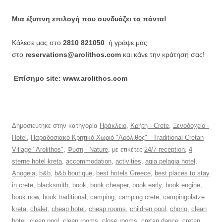
Μια έξυπνη επιλογή που συνδυάζει τα πάντα!
Κάλεσε μας στο
2810 821050
ή γράψε μας
στο
reservations@arolithos.com
και κάνε την κράτηση σας!
Επίσημο site: www.arolithos.com
Δημοσιεύτηκε στην κατηγορία
Ηράκλειο
,
Κρήτη - Crete
,
Ξενοδοχείο -
Hotel
,
Παραδοσιακό Κρητικό Χωριό "Αρόλιθος" - Traditional Cretan
Village "Arolithos"
,
Φύση - Nature
, με ετικέτες
24/7 reception
,
4
sterne hotel kreta
,
accommodation
,
activities
,
agia pelagia hotel
,
Anogeia
,
b&b
,
b&b boutique
,
best hotels Greece
,
best places to stay
in crete
,
blacksmith
,
book
,
book cheaper
,
book early
,
book engine
,
book now
,
book traditional
,
camping
,
camping crete
,
campingplatze
kreta
,
chalet
,
cheap hotel
,
cheap rooms
,
children pool
,
chorio
,
clean
hotel
,
clean pool
,
clean rooms
,
close rooms
,
cretan dance
,
cretan