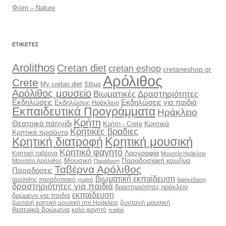
Φύση – Nature
ΕΤΙΚΈΤΕΣ
Arolithos
Cretan diet
cretan eshop
cretaneshop.gr
Αρόλιθος
Crete
My cretan diet
Έθιμα
Αρόλιθος μουσείο
Βιωματικές Δραστηριότητες
Εκδηλώσεις
Εκδηλώσεις για παιδιά
Εκδηλώσεις Ηράκλειο
Εκπαιδευτικά Προγράμματα
Ηράκλειο
Κρήτη
Θεατρικό παιχνίδι
Κρητικά
Κρήτη - Crete
Κρητικές βραδιες
Κρητικά προϊόντα
Κρητική διατροφή
Κρητική μουσική
Κρητικό φαγητό
Λαογραφία
Κρητική ταβέρνα
Μουσεία Ηράκλειο
Μουσική
Παραδοσιακή κουζίνα
Μουσείο Αρόλιθος
Παράδοση
Ταβέρνα Αρόλιθος
Παραδόσεις
βιωματική εκπαίδευση
αρολιθος παραδοσιακό χωριό
διασκέδαση
δραστηριότητες για παιδιά
δραστηριότητες ηράκλειο
εκπαίδευση
δρώμενο για παιδιά
ζωντανή μουσική
ζωντανή κρητική μουσική στο Ηράκλειο
θεατρικά δρώμενα
καλό φαγητό
παιδιά