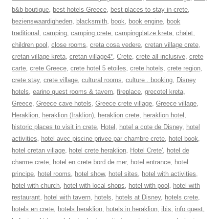
b&b boutique
,
best hotels Greece
,
best places to stay in crete
,
bezienswaardigheden
,
blacksmith
,
book
,
book engine
,
book
traditional
,
camping
,
camping crete
,
campingplatze kreta
,
chalet
,
children pool
,
close rooms
,
creta cosa vedere
,
cretan village crete
,
cretan village kreta
,
cretan village4*
,
Crete
,
crete all inclusive
,
crete
carte
,
crete Greece
,
crete hotel 5 etoiles
,
crete hotels
,
crete region
,
crete stay
,
crete village
,
cultural rooms
,
culture . booking
,
Disney
hotels
,
earino guest rooms & tavern
,
fireplace
,
grecotel kreta
,
Greece
,
Greece cave hotels
,
Greece crete village
,
Greece village
,
Heraklion
,
heraklion (Iraklion)
,
heraklion crete
,
heraklion hotel
,
historic places to visit in crete
,
Hotel
,
hotel a cote de Disney
,
hotel
activities
,
hotel avec piscine privee par chambre crete
,
hotel book
,
hotel cretan village
,
hotel crete heraklion
,
Hotel Crete'
,
hotel de
charme crete
,
hotel en crete bord de mer
,
hotel entrance
,
hotel
principe
,
hotel rooms
,
hotel show
,
hotel sites
,
hotel with activities
,
hotel with church
,
hotel with local shops
,
hotel with pool
,
hotel with
restaurant
,
hotel with tavern
,
hotels
,
hotels at Disney
,
hotels crete
,
hotels en crete
,
hotels heraklion
,
hotels in heraklion
,
ibis
,
info quest
,