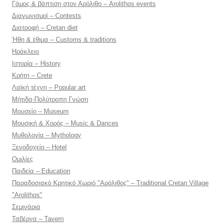
Γάμος & βάπτιση στον Αρόλιθο – Arolithos events
Διαγωνισμοί – Contests
Διατροφή – Cretan diet
Ήθη & έθιμα – Customs & traditions
Ηράκλειο
Ιστορία – History
Κρήτη – Crete
Λαϊκή τέχνη – Popular art
Μήτιδα-Πολύτροπη Γνώση
Μουσείο – Museum
Μουσική & Χορός – Music & Dances
Μυθολογία – Mythology
Ξενοδοχείο – Hotel
Ομιλίες
Παιδεία – Education
Παραδοσιακό Κρητικό Χωριό "Αρόλιθος" – Traditional Cretan Village
"Arolithos"
Σεμινάρια
Ταβέρνα – Tavern