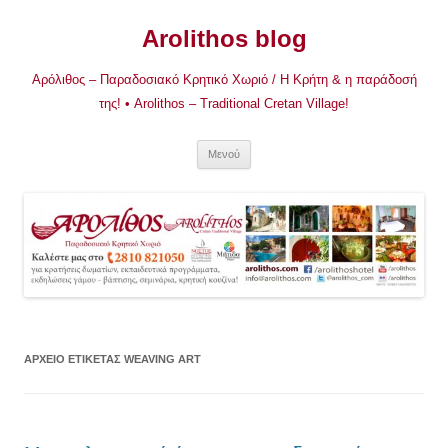
Μετάβαση
σε
Arolithos blog
περιεχόμενο
Αρόλιθος – Παραδοσιακό Κρητικό Χωριό / Η Κρήτη & η παράδοσή
της! • Arolithos – Traditional Cretan Village!
Μενού
ΑΡΧΕΊΟ ΕΤΙΚΈΤΑΣ
WEAVING ART