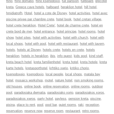
ftino
,
ftino domatio
,
ftino ksenodoxio
,
full pansion
,
fullboard
,
grecotel
kreta
,
Greece cave hotels
,
halboard
,
heraklion hotel
,
hill hotel
,
hmidiatrofh
,
Hotel
,
hotel a cote de Disney
,
hotel activities
,
hotel avec
piscine privee par chambre crete
,
hotel book
,
hotel cretan village
,
hotel crete heraklion
,
Hotel Crete'
,
hotel de charme crete
,
hotel en
crete bord de mer
,
hotel entrance
,
hotel principe
,
hotel rooms
,
hotel
show
,
hotel sites
,
hotel with activities
,
hotel with church
,
hotel with
local shops
,
hotel with pool
,
hotel with restaurant
,
hotel with tavern
,
hotels
,
hotels at Disney
,
hotels crete
,
hotels en crete
,
hotels
heraklion
,
hotels in heraklion
,
ibis
,
info quest
,
kids pool
,
kind staff
,
kreta beach hotel
,
kreta familienhotel
,
kreta hotel
,
kreta hotele
,
kreta
karte hotels
,
kretasporthotel
,
krhtiko xwrio
,
kritiko chorio
,
ksenodoxeio
,
ksenodoxio
,
local people
,
local shops
,
matala bay
hotel
,
mosaics workshop
,
motel
,
nature hotel
,
non smoking rooms
,
old houses
,
online book
,
online reservation
,
online rooms
,
outdoor
pool
,
paradosiaka dwmatia
,
paradosiako xorio
,
paradosiakos xoros
,
paradosiakos xwros
,
party hotel
,
payless
,
pension kreta
,
piscine
,
pisina
,
place to rent
,
pool
,
pool bar
,
quiet rooms
,
raki
,
reception
,
reservation
,
reserve now
,
reserve room
,
restaurant
,
retro rooms
,