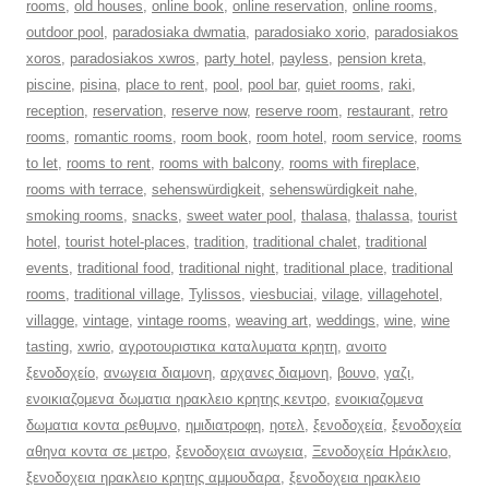
rooms
,
old houses
,
online book
,
online reservation
,
online rooms
,
outdoor pool
,
paradosiaka dwmatia
,
paradosiako xorio
,
paradosiakos
xoros
,
paradosiakos xwros
,
party hotel
,
payless
,
pension kreta
,
piscine
,
pisina
,
place to rent
,
pool
,
pool bar
,
quiet rooms
,
raki
,
reception
,
reservation
,
reserve now
,
reserve room
,
restaurant
,
retro
rooms
,
romantic rooms
,
room book
,
room hotel
,
room service
,
rooms
to let
,
rooms to rent
,
rooms with balcony
,
rooms with fireplace
,
rooms with terrace
,
sehenswürdigkeit
,
sehenswürdigkeit nahe
,
smoking rooms
,
snacks
,
sweet water pool
,
thalasa
,
thalassa
,
tourist
hotel
,
tourist hotel-places
,
tradition
,
traditional chalet
,
traditional
events
,
traditional food
,
traditional night
,
traditional place
,
traditional
rooms
,
traditional village
,
Tylissos
,
viesbuciai
,
vilage
,
villagehotel
,
villagge
,
vintage
,
vintage rooms
,
weaving art
,
weddings
,
wine
,
wine
tasting
,
xwrio
,
αγροτουριστικα καταλυματα κρητη
,
ανοιτο
ξενοδοχείο
,
ανωγεια διαμονη
,
αρχανες διαμονη
,
βουνο
,
γαζι
,
ενοικιαζομενα δωματια ηρακλειο κρητης κεντρο
,
ενοικιαζομενα
δωματια κοντα ρεθυμνο
,
ημιδιατροφη
,
ηοτελ
,
ξενοδοχεία
,
ξενοδοχεία
αθηνα κοντα σε μετρο
,
ξενοδοχεια ανωγεια
,
Ξενοδοχεία Ηράκλειο
,
ξενοδοχεια ηρακλειο κρητης αμμουδαρα
,
ξενοδοχεια ηρακλειο