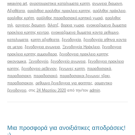
weaving art
,
αγροτουριστικα καταλυματα κρητη
,
ανωγεια διαμονη
,
Αξιοθέατα
,
αρολιθοσ αρολιθος ηρακλειο κρητης
,
αρόλιθος ηράκλειο
,
αρολιθος κρήτη
,
αρόλιθος παραδοσιακό κρητικό χωριό
,
αρολιθος
τηλ
,
αρχανες διαμονη
,
βιλατζ
,
βορεια χωρια
,
ενοικιαζομενα δωματια
ηρακλειο κρητης κεντρο
,
ενοικιαζομενα δωματια κοντα ρεθυμνο
,
καταλυματα
,
κρητη αξιοθεατα
,
ξενοδοχεία
,
ξενοδοχεία αθηνα κοντα
σε μετρο
,
ξενοδοχεια ανωγεια
,
Ξενοδοχεία Ηράκλειο
,
ξενοδοχεια
ηρακλειο κρητης αμμουδαρα
,
ξενοδοχεια ηρακλειο κρητης
οικονομικα
,
Ξενοδοχείο
,
ξενοδοχείο ανωγεια
,
ξενοδοχειο ηρακλειο
κρητης
,
ξενοδοχειο ρεβεγιον
,
ξενωνες κρητη
,
παραδοσιακά
,
παραδοσιακη
,
παραδοσιακό
,
παραδοσιακοι ξενωνες τζακι
,
παραδοσιακον
,
ρεθυμνο ξενεδοχεια για φοιτητες
,
ρομαντικο
ξενοδοχειο
, στις
24 Μαρτίου 2020
από την/τον
admin
.
Μια προσφορά για ανοιξιάτικες αποδράσεις!
:)