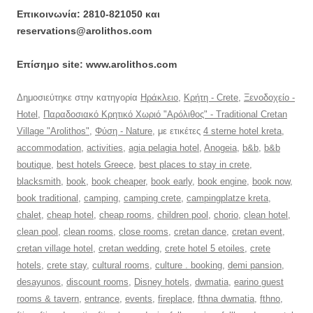
Επικοινωνία: 2810-821050 και
reservations@arolithos.com
Επίσημο site: www.arolithos.com
Δημοσιεύτηκε στην κατηγορία
Ηράκλειο
,
Κρήτη - Crete
,
Ξενοδοχείο -
Hotel
,
Παραδοσιακό Κρητικό Χωριό "Αρόλιθος" - Traditional Cretan
Village "Arolithos"
,
Φύση - Nature
, με ετικέτες
4 sterne hotel kreta
,
accommodation
,
activities
,
agia pelagia hotel
,
Anogeia
,
b&b
,
b&b
boutique
,
best hotels Greece
,
best places to stay in crete
,
blacksmith
,
book
,
book cheaper
,
book early
,
book engine
,
book now
,
book traditional
,
camping
,
camping crete
,
campingplatze kreta
,
chalet
,
cheap hotel
,
cheap rooms
,
children pool
,
chorio
,
clean hotel
,
clean pool
,
clean rooms
,
close rooms
,
cretan dance
,
cretan event
,
cretan village hotel
,
cretan wedding
,
crete hotel 5 etoiles
,
crete
hotels
,
crete stay
,
cultural rooms
,
culture . booking
,
demi pansion
,
desayunos
,
discount rooms
,
Disney hotels
,
dwmatia
,
earino guest
rooms & tavern
,
entrance
,
events
,
fireplace
,
fthna dwmatia
,
fthno
,