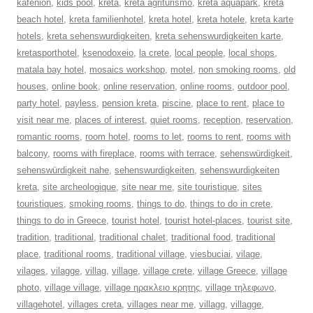
kafenion
,
kids pool
,
kreta
,
kreta agriturismo
,
kreta aquapark
,
kreta
beach hotel
,
kreta familienhotel
,
kreta hotel
,
kreta hotele
,
kreta karte
hotels
,
kreta sehenswurdigkeiten
,
kreta sehenswurdigkeiten karte
,
kretasporthotel
,
ksenodoxeio
,
la crete
,
local people
,
local shops
,
matala bay hotel
,
mosaics workshop
,
motel
,
non smoking rooms
,
old
houses
,
online book
,
online reservation
,
online rooms
,
outdoor pool
,
party hotel
,
payless
,
pension kreta
,
piscine
,
place to rent
,
place to
visit near me
,
places of interest
,
quiet rooms
,
reception
,
reservation
,
romantic rooms
,
room hotel
,
rooms to let
,
rooms to rent
,
rooms with
balcony
,
rooms with fireplace
,
rooms with terrace
,
sehenswürdigkeit
,
sehenswürdigkeit nahe
,
sehenswurdigkeiten
,
sehenswurdigkeiten
kreta
,
site archeologique
,
site near me
,
site touristique
,
sites
touristiques
,
smoking rooms
,
things to do
,
things to do in crete
,
things to do in Greece
,
tourist hotel
,
tourist hotel-places
,
tourist site
,
tradition
,
traditional
,
traditional chalet
,
traditional food
,
traditional
place
,
traditional rooms
,
traditional village
,
viesbuciai
,
vilage
,
vilages
,
vilagge
,
villag
,
village
,
village crete
,
village Greece
,
village
photo
,
village village
,
village ηρακλειο κρητης
,
village τηλεφωνο
,
villagehotel
,
villages creta
,
villages near me
,
villagg
,
villagge
,