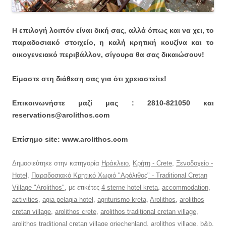
Η επιλογή λοιπόν είναι δική σας, αλλά όπως και να χει, το
παραδοσιακό στοιχείο, η καλή κρητική κουζίνα και το
οικογενειακό περιβάλλον, σίγουρα θα σας δικαιώσουν!
Είμαστε στη διάθεση σας για ότι χρειαστείτε!
Επικοινωνήστε μαζί μας : 2810-821050 και
reservations@arolithos.com
Επίσημο site: www.arolithos.com
Δημοσιεύτηκε στην κατηγορία
Ηράκλειο
,
Κρήτη - Crete
,
Ξενοδοχείο -
Hotel
,
Παραδοσιακό Κρητικό Χωριό "Αρόλιθος" - Traditional Cretan
Village "Arolithos"
, με ετικέτες
4 sterne hotel kreta
,
accommodation
,
activities
,
agia pelagia hotel
,
agriturismo kreta
,
Arolithos
,
arolithos
cretan village
,
arolithos crete
,
arolithos traditional cretan village
,
arolithos traditional cretan village griechenland
,
arolithos village
,
b&b
,