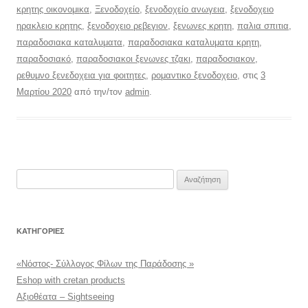
κρητης οικονομικα
,
Ξενοδοχείο
,
ξενοδοχείο ανωγεια
,
ξενοδοχειο
ηρακλειο κρητης
,
ξενοδοχειο ρεβεγιον
,
ξενωνες κρητη
,
παλια σπιτια
,
παραδοσιακα καταλυματα
,
παραδοσιακα καταλυματα κρητη
,
παραδοσιακό
,
παραδοσιακοι ξενωνες τζακι
,
παραδοσιακον
,
ρεθυμνο ξενεδοχεια για φοιτητες
,
ρομαντικο ξενοδοχειο
, στις
3
Μαρτίου 2020
από την/τον
admin
.
Αναζήτηση
για:
KΑΤΗΓΟΡΊΕΣ
«Νόστος- Σύλλογος Φίλων της Παράδοσης »
Eshop with cretan products
Αξιοθέατα – Sightseeing