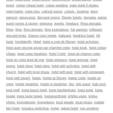
event
,
cretan village hotel
,
cretan wedding
,
crete hotel 5 etoiles
,
crete hotels
,
crete stay
,
cultural rooms
,
culture . booking
,
demi
pansion
,
desayunos
,
discount rooms
,
Disney hotels
,
dwmatia
,
earino
guest rooms & tavern
,
entrance
,
events
,
fireplace
,
fthna dwmatia
,
fthno
,
ftino
,
ftino domatio
,
ftino ksenodoxio
,
full pansion
,
fullboard
,
grecotel kreta
,
Greece cave hotels
,
halboard
,
heraklion hotel
,
hill
hotel
,
hmidiatrofh
,
Hotel
,
hotel a cote de Disney
,
hotel activities
,
hotel avec piscine privee par chambre crete
,
hotel book
,
hotel cretan
village
,
hotel crete heraklion
,
Hotel Crete'
,
hotel de charme crete
,
hotel en crete bord de mer
,
hotel entrance
,
hotel principe
,
hotel
rooms
,
hotel show
,
hotel sites
,
hotel with activities
,
hotel with
church
,
hotel with local shops
,
hotel with pool
,
hotel with restaurant
,
hotel with tavern
,
hotels
,
hotels at Disney
,
hotels crete
,
hotels en
crete
,
hotels heraklion
,
hotels in heraklion
,
ibis
,
info quest
,
kids pool
,
kind staff
,
kreta beach hotel
,
kreta familienhotel
,
kreta hotel
,
kreta
hotele
,
kreta karte hotels
,
kretasporthotel
,
krhtiko xwrio
,
kritiko
chorio
,
ksenodoxeio
,
ksenodoxio
,
local people
,
local shops
,
matala
bay hotel
,
mosaics workshop
,
motel
,
nature hotel
,
non smoking