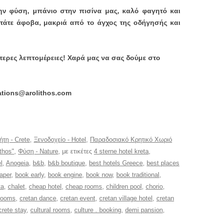
ην φύση, μπάνιο στην πισίνα μας, καλό φαγητό και
ντάτε άφοβα, μακριά από το άγχος της οδήγησής και
τερες λεπτομέρειες! Χαρά μας να σας δούμε στο
ations@arolithos.com
ήτη - Crete
,
Ξενοδοχείο - Hotel
,
Παραδοσιακό Κρητικό Χωριό
ithos"
,
Φύση - Nature
, με ετικέτες
4 sterne hotel kreta
,
l
,
Anogeia
,
b&b
,
b&b boutique
,
best hotels Greece
,
best places
aper
,
book early
,
book engine
,
book now
,
book traditional
,
ta
,
chalet
,
cheap hotel
,
cheap rooms
,
children pool
,
chorio
,
rooms
,
cretan dance
,
cretan event
,
cretan village hotel
,
cretan
crete stay
,
cultural rooms
,
culture . booking
,
demi pansion
,