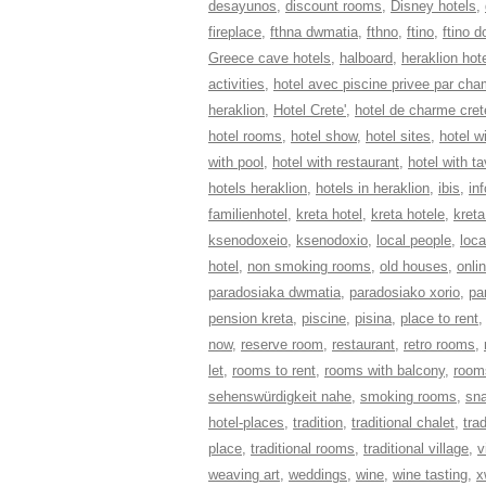
desayunos
,
discount rooms
,
Disney hotels
,
fireplace
,
fthna dwmatia
,
fthno
,
ftino
,
ftino 
Greece cave hotels
,
halboard
,
heraklion hot
activities
,
hotel avec piscine privee par cha
heraklion
,
Hotel Crete'
,
hotel de charme cret
hotel rooms
,
hotel show
,
hotel sites
,
hotel wi
with pool
,
hotel with restaurant
,
hotel with t
hotels heraklion
,
hotels in heraklion
,
ibis
,
in
familienhotel
,
kreta hotel
,
kreta hotele
,
kreta
ksenodoxeio
,
ksenodoxio
,
local people
,
loca
hotel
,
non smoking rooms
,
old houses
,
onli
paradosiaka dwmatia
,
paradosiako xorio
,
pa
pension kreta
,
piscine
,
pisina
,
place to rent
now
,
reserve room
,
restaurant
,
retro rooms
,
let
,
rooms to rent
,
rooms with balcony
,
rooms
sehenswürdigkeit nahe
,
smoking rooms
,
sn
hotel-places
,
tradition
,
traditional chalet
,
tra
place
,
traditional rooms
,
traditional village
,
v
weaving art
,
weddings
,
wine
,
wine tasting
,
x