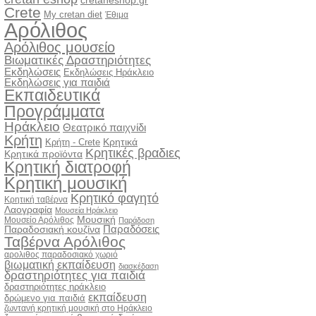
cretaneshop.gr
Crete
My cretan diet
Έθιμα
Αρόλιθος
Αρόλιθος μουσείο
Βιωματικές Δραστηριότητες
Εκδηλώσεις
Εκδηλώσεις Ηράκλειο
Εκδηλώσεις για παιδιά
Εκπαιδευτικά
Προγράμματα
Ηράκλειο
Θεατρικό παιχνίδι
Κρήτη
Κρητικά
Κρήτη - Crete
Κρητικές βραδιες
Κρητικά προϊόντα
Κρητική διατροφή
Κρητική μουσική
Κρητικό φαγητό
Κρητική ταβέρνα
Λαογραφία
Μουσεία Ηράκλειο
Μουσική
Μουσείο Αρόλιθος
Παράδοση
Παραδόσεις
Παραδοσιακή κουζίνα
Ταβέρνα Αρόλιθος
αρολιθος παραδοσιακό χωριό
βιωματική εκπαίδευση
διασκέδαση
δραστηριότητες για παιδιά
δραστηριότητες ηράκλειο
εκπαίδευση
δρώμενο για παιδιά
ζωντανή κρητική μουσική στο Ηράκλειο