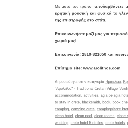
Με αυτό τον τρόπο,
απολαμβάνετε τ
κρητική μουσική και φυσικά το γλε
της επιστροφής στο σπίτι.
Επικοινωνήστε μαζί μας για περισσό
χωριό μας!
Επικοινωνία: 2810-821050 και reserv
Επίσημο site: www.arolithos.com
Δημοσιεύτηκε στην κατηγορία
Ηράκλειο
,
Κρ
"Αρόλιθος" - Traditional Cretan Village "Arol
accommodation
,
activities
,
agia pelagia hote
to stay in crete
,
blacksmith
,
book
,
book che
camping
,
camping crete
,
campingplatze kre
clean hotel
,
clean pool
,
clean rooms
,
close 
wedding
,
crete hotel 5 etoiles
,
crete hotels
,