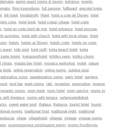
dwmatia
,
earino guest rooms & tavern
,
entrance
,
events
,
domatio
,
ftino ksenodoxio
,
full pansion
,
fullboard
,
grecotel kreta
,
el
,
hill hotel
,
hmidiatrofh
,
Hotel
,
hotel a cote de Disney
,
hotel
mbre crete
,
hotel book
,
hotel cretan village
,
hotel crete
e
,
hotel en crete bord de mer
,
hotel entrance
,
hotel principe
,
th activities
,
hotel with church
,
hotel with local shops
,
hotel
avern
,
hotels
,
hotels at Disney
,
hotels crete
,
hotels en crete
,
fo quest
,
kids pool
,
kind staff
,
kreta beach hotel
,
kreta
 karte hotels
,
kretasporthotel
,
krhtiko xwrio
,
kritiko chorio
,
l shops
,
matala bay hotel
,
mosaics workshop
,
motel
,
nature
ne book
,
online reservation
,
online rooms
,
outdoor pool
,
radosiakos xoros
,
paradosiakos xwros
,
party hotel
,
payless
,
,
pool
,
pool bar
,
quiet rooms
,
raki
,
reception
,
reservation
,
reserve
romantic rooms
,
room book
,
room hotel
,
room service
,
rooms to
 with fireplace
,
rooms with terrace
,
sehenswürdigkeit
,
acks
,
sweet water pool
,
thalasa
,
thalassa
,
tourist hotel
,
tourist
ditional events
,
traditional food
,
traditional night
,
traditional
iesbuciai
,
vilage
,
villagehotel
,
villagge
,
vintage
,
vintage rooms
,
wrio
,
αγροτουριστικα καταλυματα κρητη
,
ανοιτο ξενοδοχείο
,