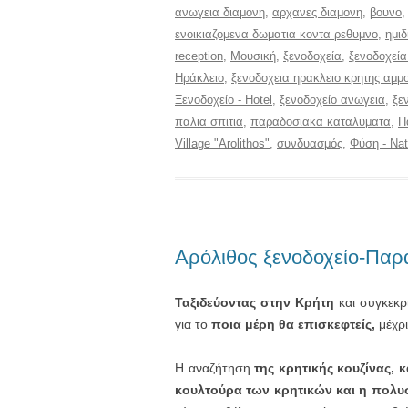
ανωγεια διαμονη
,
αρχανες διαμονη
,
βουνο
ενοικιαζομενα δωματια κοντα ρεθυμνο
,
ημι
reception
,
Μουσική
,
ξενοδοχεία
,
ξενοδοχεία
Ηράκλειο
,
ξενοδοχεια ηρακλειο κρητης αμ
Ξενοδοχείο - Hotel
,
ξενοδοχείο ανωγεια
,
ξε
παλια σπιτια
,
παραδοσιακα καταλυματα
,
Π
Village "Arolithos"
,
συνδυασμός
,
Φύση - Nat
Αρόλιθος ξενοδοχείο-Παρ
Ταξιδεύοντας στην Κρήτη
και συγκεκρι
για το
ποια μέρη θα επισκεφτείς,
μέχρι
Η αναζήτηση
της κρητικής κουζίνας, 
κουλτούρα των κρητικών και η πολυσ