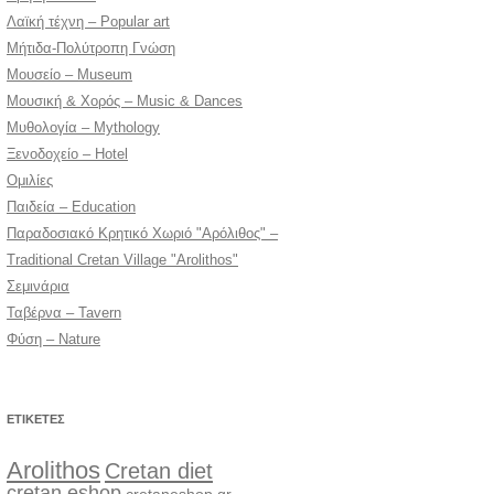
Λαϊκή τέχνη – Popular art
Μήτιδα-Πολύτροπη Γνώση
Μουσείο – Museum
Μουσική & Χορός – Music & Dances
Μυθολογία – Mythology
Ξενοδοχείο – Hotel
Ομιλίες
Παιδεία – Education
Παραδοσιακό Κρητικό Χωριό "Αρόλιθος" –
Traditional Cretan Village "Arolithos"
Σεμινάρια
Ταβέρνα – Tavern
Φύση – Nature
ΕΤΙΚΈΤΕΣ
Arolithos
Cretan diet
cretan eshop