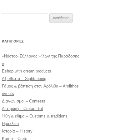
Αναζήτηση
για:
KΑΤΗΓΟΡΊΕΣ
«Νόστος- Σύλλογος Φίλων της Παράδοσης
»
Eshop with cretan products
Αξιοθέατα – Sightseeing
Γάμος & βάπτιση στον Αρόλιθο – Arolithos
events
Διαγωνισμοί – Contests
Διατροφή – Cretan diet
Ήθη & έθιμα – Customs & traditions
Ηράκλειο
Ιστορία – History
Κρήτη – Crete