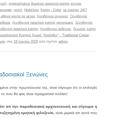
,
γαζι
,
ενοικιαζομενα δωματια ηρακλειο κρητης κεντρο
,
διατροφη
,
ηοτελ
,
Ηράκλειο
,
Κρήτη - Crete
,
με ετικέτες 24/7
 αθηνα κοντα σε μετρο
,
ξενοδοχεια ανωγεια
,
Ξενοδοχεία
μουδαρα
,
ξενοδοχεια ηρακλειο κρητης οικονομικα
,
Ξενοδοχείο
,
νοδοχειο ηρακλειο κρητης
,
ξενοδοχειο ρεβεγιον
,
ξενωνες κρητη
,
αραδοσιακό Κρητικό Χωριό "Αρόλιθος" - Traditional Cretan
ure
, στις
24 Ιουνίου 2020
από την/τον
admin
.
αδοσιακοί Ξενώνες
μένα στην πρωτεύουσα της, είναι σίγουρο ότι οι επιλογές
 το που θα φας είναι πραγματικά πολλές!
κάτι απ την παραδοσιακή αρχιτεκτονική και σίγουρα η
υζητημένη κρητική φιλοξενία,
είναι μερικά απ αυτά που