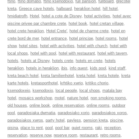
ftino
,
ftino domatio
,
ftino ksenodoxio
,
full pansion
,
fullboard
,
grecotel
kreta
,
Greece cave hotels
,
halboard
,
heraklion hotel
,
hill hotel
,
hmidiatrofh
,
Hotel
,
hotel a cote de Disney
,
hotel activities
,
hotel avec
piscine privee par chambre crete
,
hotel book
,
hotel cretan village
,
hotel crete heraklion
,
Hotel Crete'
,
hotel de charme crete
,
hotel en
crete bord de mer
,
hotel entrance
,
hotel principe
,
hotel rooms
,
hotel
show
,
hotel sites
,
hotel with activities
,
hotel with church
,
hotel with
local shops
,
hotel with pool
,
hotel with restaurant
,
hotel with tavern
,
hotels
,
hotels at Disney
,
hotels crete
,
hotels en crete
,
hotels
heraklion
,
hotels in heraklion
,
ibis
,
info quest
,
kids pool
,
kind staff
,
kreta beach hotel
,
kreta familienhotel
,
kreta hotel
,
kreta hotele
,
kreta
karte hotels
,
kretasporthotel
,
krhtiko xwrio
,
kritiko chorio
,
ksenodoxeio
,
ksenodoxio
,
local people
,
local shops
,
matala bay
hotel
,
mosaics workshop
,
motel
,
nature hotel
,
non smoking rooms
,
old houses
,
online book
,
online reservation
,
online rooms
,
outdoor
pool
,
paradosiaka dwmatia
,
paradosiako xorio
,
paradosiakos xoros
,
paradosiakos xwros
,
party hotel
,
payless
,
pension kreta
,
piscine
,
pisina
,
place to rent
,
pool
,
pool bar
,
quiet rooms
,
raki
,
reception
,
reservation
,
reserve now
,
reserve room
,
restaurant
,
retro rooms
,