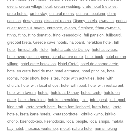
event
,
cretan village hotel
,
cretan wedding
,
crete hotel 5 etoiles
,
crete hotels
,
crete stay
,
cultural rooms
,
culture . booking
,
demi
pansion
,
desayunos
,
discount rooms
,
Disney hotels
,
dwmatia
,
earino
guest rooms & tavern
,
entrance
,
events
,
fireplace
,
fthna dwmatia
,
fthno
,
ftino
,
ftino domatio
,
ftino ksenodoxio
,
full pansion
,
fullboard
,
grecotel kreta
,
Greece cave hotels
,
halboard
,
heraklion hotel
,
hill
hotel
,
hmidiatrofh
,
Hotel
,
hotel a cote de Disney
,
hotel activities
,
hotel avec piscine privee par chambre crete
,
hotel book
,
hotel cretan
village
,
hotel crete heraklion
,
Hotel Crete'
,
hotel de charme crete
,
hotel en crete bord de mer
,
hotel entrance
,
hotel principe
,
hotel
rooms
,
hotel show
,
hotel sites
,
hotel with activities
,
hotel with
church
,
hotel with local shops
,
hotel with pool
,
hotel with restaurant
,
hotel with tavern
,
hotels
,
hotels at Disney
,
hotels crete
,
hotels en
crete
,
hotels heraklion
,
hotels in heraklion
,
ibis
,
info quest
,
kids pool
,
kind staff
,
kreta beach hotel
,
kreta familienhotel
,
kreta hotel
,
kreta
hotele
,
kreta karte hotels
,
kretasporthotel
,
krhtiko xwrio
,
kritiko
chorio
,
ksenodoxeio
,
ksenodoxio
,
local people
,
local shops
,
matala
bay hotel
,
mosaics workshop
,
motel
,
nature hotel
,
non smoking