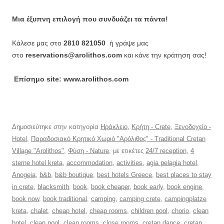
Μια έξυπνη επιλογή που συνδυάζει τα πάντα!
Κάλεσε μας στο
2810 821050
ή γράψε μας
στο
reservations@arolithos.com
και κάνε την κράτηση σας!
Επίσημο site: www.arolithos.com
Δημοσιεύτηκε στην κατηγορία
Ηράκλειο
,
Κρήτη - Crete
,
Ξενοδοχείο -
Hotel
,
Παραδοσιακό Κρητικό Χωριό "Αρόλιθος" - Traditional Cretan
Village "Arolithos"
,
Φύση - Nature
, με ετικέτες
24/7 reception
,
4
sterne hotel kreta
,
accommodation
,
activities
,
agia pelagia hotel
,
Anogeia
,
b&b
,
b&b boutique
,
best hotels Greece
,
best places to stay
in crete
,
blacksmith
,
book
,
book cheaper
,
book early
,
book engine
,
book now
,
book traditional
,
camping
,
camping crete
,
campingplatze
kreta
,
chalet
,
cheap hotel
,
cheap rooms
,
children pool
,
chorio
,
clean
hotel
,
clean pool
,
clean rooms
,
close rooms
,
cretan dance
,
cretan