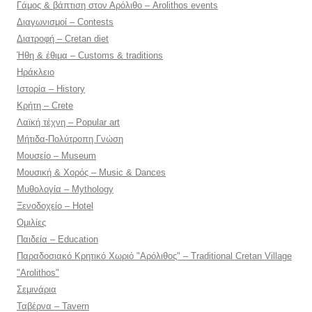
Γάμος & βάπτιση στον Αρόλιθο – Arolithos events
Διαγωνισμοί – Contests
Διατροφή – Cretan diet
Ήθη & έθιμα – Customs & traditions
Ηράκλειο
Ιστορία – History
Κρήτη – Crete
Λαϊκή τέχνη – Popular art
Μήτιδα-Πολύτροπη Γνώση
Μουσείο – Museum
Μουσική & Χορός – Music & Dances
Μυθολογία – Mythology
Ξενοδοχείο – Hotel
Ομιλίες
Παιδεία – Education
Παραδοσιακό Κρητικό Χωριό "Αρόλιθος" – Traditional Cretan Village
"Arolithos"
Σεμινάρια
Ταβέρνα – Tavern