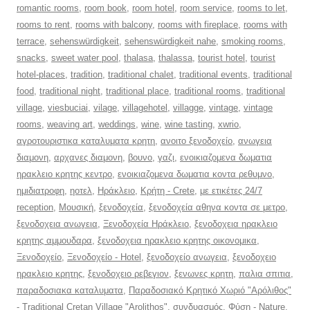
romantic rooms
,
room book
,
room hotel
,
room service
,
rooms to let
,
rooms to rent
,
rooms with balcony
,
rooms with fireplace
,
rooms with
terrace
,
sehenswürdigkeit
,
sehenswürdigkeit nahe
,
smoking rooms
,
snacks
,
sweet water pool
,
thalasa
,
thalassa
,
tourist hotel
,
tourist
hotel-places
,
tradition
,
traditional chalet
,
traditional events
,
traditional
food
,
traditional night
,
traditional place
,
traditional rooms
,
traditional
village
,
viesbuciai
,
vilage
,
villagehotel
,
villagge
,
vintage
,
vintage
rooms
,
weaving art
,
weddings
,
wine
,
wine tasting
,
xwrio
,
αγροτουριστικα καταλυματα κρητη
,
ανοιτο ξενοδοχείο
,
ανωγεια
διαμονη
,
αρχανες διαμονη
,
βουνο
,
γαζι
,
ενοικιαζομενα δωματια
ηρακλειο κρητης κεντρο
,
ενοικιαζομενα δωματια κοντα ρεθυμνο
,
ημιδιατροφη
,
ηοτελ
,
Ηράκλειο
,
Κρήτη - Crete
,
με ετικέτες 24/7
reception
,
Μουσική
,
ξενοδοχεία
,
ξενοδοχεία αθηνα κοντα σε μετρο
,
ξενοδοχεια ανωγεια
,
Ξενοδοχεία Ηράκλειο
,
ξενοδοχεια ηρακλειο
κρητης αμμουδαρα
,
ξενοδοχεια ηρακλειο κρητης οικονομικα
,
Ξενοδοχείο
,
Ξενοδοχείο - Hotel
,
ξενοδοχείο ανωγεια
,
ξενοδοχειο
ηρακλειο κρητης
,
ξενοδοχειο ρεβεγιον
,
ξενωνες κρητη
,
παλια σπιτια
,
παραδοσιακα καταλυματα
,
Παραδοσιακό Κρητικό Χωριό "Αρόλιθος"
- Traditional Cretan Village "Arolithos"
,
συνδυασμός
,
Φύση - Nature
,