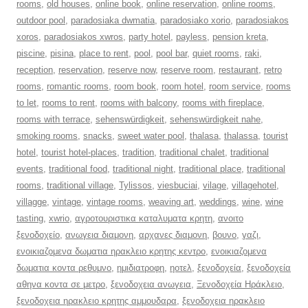
rooms
,
old houses
,
online book
,
online reservation
,
online rooms
,
outdoor pool
,
paradosiaka dwmatia
,
paradosiako xorio
,
paradosiakos
xoros
,
paradosiakos xwros
,
party hotel
,
payless
,
pension kreta
,
piscine
,
pisina
,
place to rent
,
pool
,
pool bar
,
quiet rooms
,
raki
,
reception
,
reservation
,
reserve now
,
reserve room
,
restaurant
,
retro
rooms
,
romantic rooms
,
room book
,
room hotel
,
room service
,
rooms
to let
,
rooms to rent
,
rooms with balcony
,
rooms with fireplace
,
rooms with terrace
,
sehenswürdigkeit
,
sehenswürdigkeit nahe
,
smoking rooms
,
snacks
,
sweet water pool
,
thalasa
,
thalassa
,
tourist
hotel
,
tourist hotel-places
,
tradition
,
traditional chalet
,
traditional
events
,
traditional food
,
traditional night
,
traditional place
,
traditional
rooms
,
traditional village
,
Tylissos
,
viesbuciai
,
vilage
,
villagehotel
,
villagge
,
vintage
,
vintage rooms
,
weaving art
,
weddings
,
wine
,
wine
tasting
,
xwrio
,
αγροτουριστικα καταλυματα κρητη
,
ανοιτο
ξενοδοχείο
,
ανωγεια διαμονη
,
αρχανες διαμονη
,
βουνο
,
γαζι
,
ενοικιαζομενα δωματια ηρακλειο κρητης κεντρο
,
ενοικιαζομενα
δωματια κοντα ρεθυμνο
,
ημιδιατροφη
,
ηοτελ
,
ξενοδοχεία
,
ξενοδοχεία
αθηνα κοντα σε μετρο
,
ξενοδοχεια ανωγεια
,
Ξενοδοχεία Ηράκλειο
,
ξενοδοχεια ηρακλειο κρητης αμμουδαρα
,
ξενοδοχεια ηρακλειο