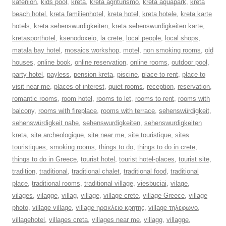
kafenion
,
kids pool
,
kreta
,
kreta agriturismo
,
kreta aquapark
,
kreta
beach hotel
,
kreta familienhotel
,
kreta hotel
,
kreta hotele
,
kreta karte
hotels
,
kreta sehenswurdigkeiten
,
kreta sehenswurdigkeiten karte
,
kretasporthotel
,
ksenodoxeio
,
la crete
,
local people
,
local shops
,
matala bay hotel
,
mosaics workshop
,
motel
,
non smoking rooms
,
old
houses
,
online book
,
online reservation
,
online rooms
,
outdoor pool
,
party hotel
,
payless
,
pension kreta
,
piscine
,
place to rent
,
place to
visit near me
,
places of interest
,
quiet rooms
,
reception
,
reservation
,
romantic rooms
,
room hotel
,
rooms to let
,
rooms to rent
,
rooms with
balcony
,
rooms with fireplace
,
rooms with terrace
,
sehenswürdigkeit
,
sehenswürdigkeit nahe
,
sehenswurdigkeiten
,
sehenswurdigkeiten
kreta
,
site archeologique
,
site near me
,
site touristique
,
sites
touristiques
,
smoking rooms
,
things to do
,
things to do in crete
,
things to do in Greece
,
tourist hotel
,
tourist hotel-places
,
tourist site
,
tradition
,
traditional
,
traditional chalet
,
traditional food
,
traditional
place
,
traditional rooms
,
traditional village
,
viesbuciai
,
vilage
,
vilages
,
vilagge
,
villag
,
village
,
village crete
,
village Greece
,
village
photo
,
village village
,
village ηρακλειο κρητης
,
village τηλεφωνο
,
villagehotel
,
villages creta
,
villages near me
,
villagg
,
villagge
,