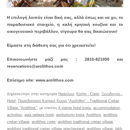
Η επιλογή λοιπόν είναι δική σας, αλλά όπως και να χει, το
παραδοσιακό στοιχείο, η καλή κρητική κουζίνα και το
οικογενειακό περιβάλλον, σίγουρα θα σας δικαιώσουν!
Είμαστε στη διάθεση σας για ότι χρειαστείτε!
Επικοινωνήστε μαζί μας : 2810-821050 και
reservations@arolithos.com
Επίσημο site: www.arolithos.com
Δημοσιεύτηκε στην κατηγορία
Ηράκλειο
,
Κρήτη - Crete
,
Ξενοδοχείο -
Hotel
,
Παραδοσιακό Κρητικό Χωριό "Αρόλιθος" - Traditional Cretan
Village "Arolithos"
, με ετικέτες
4 sterne hotel kreta
,
accommodation
,
activities
,
agia pelagia hotel
,
agriturismo kreta
,
Arolithos
,
arolithos
cretan village
,
arolithos crete
,
arolithos traditional cretan village
,
arolithos traditional cretan village griechenland
,
arolithos village
,
b&b
,