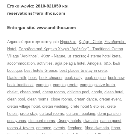
Επικοινωνία: 2810-821050 και
reservations@arolithos.com
Επίσημο site: www.arolithos.com
Δημοσιεύτηκε στην κατηγορία
Ηράκλειο
,
Κρήτη - Crete
,
Ξενοδοχείο -
Hotel
,
Παραδοσιακό Κρητικό Χωριό "Αρόλιθος" - Traditional Cretan
Village "Arolithos"
,
Φύση - Nature
, με ετικέτες
4 sterne hotel kreta
,
accommodation
,
activities
,
agia pelagia hotel
,
Anogeia
,
b&b
,
b&b
boutique
,
best hotels Greece
,
best places to stay in crete
,
blacksmith
,
book
,
book cheaper
,
book early
,
book engine
,
book now
,
book traditional
,
camping
,
camping crete
,
campingplatze kreta
,
chalet
,
cheap hotel
,
cheap rooms
,
children pool
,
chorio
,
clean hotel
,
clean pool
,
clean rooms
,
close rooms
,
cretan dance
,
cretan event
,
cretan village hotel
,
cretan wedding
,
crete hotel 5 etoiles
,
crete
hotels
,
crete stay
,
cultural rooms
,
culture . booking
,
demi pansion
,
desayunos
,
discount rooms
,
Disney hotels
,
dwmatia
,
earino guest
rooms & tavern
,
entrance
,
events
,
fireplace
,
fthna dwmatia
,
fthno
,