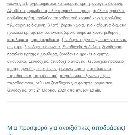
weaving art
,
αγροτουριστικα καταλυματα κρητη
,
ανωγεια διαμονη
,
Αξιοθέατα
,
αρολιθοσ αρολιθος ηρακλειο κρητης
,
αρόλιθος ηράκλειο
,
αρολιθος κρήτη
,
αρόλιθος παραδοσιακό κρητικό χωριό
,
αρολιθος
τηλ
,
αρχανες διαμονη
,
βιλατζ
,
βορεια χωρια
,
ενοικιαζομενα δωματια
ηρακλειο κρητης κεντρο
,
ενοικιαζομενα δωματια κοντα ρεθυμνο
,
καταλυματα
,
κρητη αξιοθεατα
,
ξενοδοχεία
,
ξενοδοχεία αθηνα κοντα
σε μετρο
,
ξενοδοχεια ανωγεια
,
Ξενοδοχεία Ηράκλειο
,
ξενοδοχεια
ηρακλειο κρητης αμμουδαρα
,
ξενοδοχεια ηρακλειο κρητης
οικονομικα
,
Ξενοδοχείο
,
ξενοδοχείο ανωγεια
,
ξενοδοχειο ηρακλειο
κρητης
,
ξενοδοχειο ρεβεγιον
,
ξενωνες κρητη
,
παραδοσιακά
,
παραδοσιακη
,
παραδοσιακό
,
παραδοσιακοι ξενωνες τζακι
,
παραδοσιακον
,
ρεθυμνο ξενεδοχεια για φοιτητες
,
ρομαντικο
ξενοδοχειο
, στις
24 Μαρτίου 2020
από την/τον
admin
.
Μια προσφορά για ανοιξιάτικες αποδράσεις!
:)