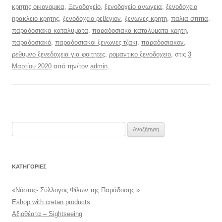
κρητης οικονομικα
,
Ξενοδοχείο
,
ξενοδοχείο ανωγεια
,
ξενοδοχειο
ηρακλειο κρητης
,
ξενοδοχειο ρεβεγιον
,
ξενωνες κρητη
,
παλια σπιτια
,
παραδοσιακα καταλυματα
,
παραδοσιακα καταλυματα κρητη
,
παραδοσιακό
,
παραδοσιακοι ξενωνες τζακι
,
παραδοσιακον
,
ρεθυμνο ξενεδοχεια για φοιτητες
,
ρομαντικο ξενοδοχειο
, στις
3
Μαρτίου 2020
από την/τον
admin
.
Αναζήτηση
για:
KΑΤΗΓΟΡΊΕΣ
«Νόστος- Σύλλογος Φίλων της Παράδοσης »
Eshop with cretan products
Αξιοθέατα – Sightseeing