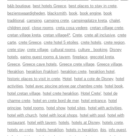
b&b boutique
,
best hotels Greece
,
best places to stay in crete
,
bezienswaardigheden
,
blacksmith
,
book
,
book engine
,
book
traditional
,
camping
,
camping crete
,
campingplatze kreta
,
chalet
,
children pool
,
close rooms
,
creta cosa vedere
,
cretan village crete
,
cretan village kreta
,
cretan village4*
,
Crete
,
crete all inclusive
,
crete
carte
,
crete Greece
,
crete hotel 5 etoiles
,
crete hotels
,
crete region
,
crete stay
,
crete village
,
cultural rooms
,
culture . booking
,
Disney
hotels
,
earino guest rooms & tavern
,
fireplace
,
grecotel kreta
,
Greece
,
Greece cave hotels
,
Greece crete village
,
Greece village
,
Heraklion
,
heraklion (Iraklion)
,
heraklion crete
,
heraklion hotel
,
historic places to visit in crete
,
Hotel
,
hotel a cote de Disney
,
hotel
activities
,
hotel avec piscine privee par chambre crete
,
hotel book
,
hotel cretan village
,
hotel crete heraklion
,
Hotel Crete'
,
hotel de
charme crete
,
hotel en crete bord de mer
,
hotel entrance
,
hotel
principe
,
hotel rooms
,
hotel show
,
hotel sites
,
hotel with activities
,
hotel with church
,
hotel with local shops
,
hotel with pool
,
hotel with
restaurant
,
hotel with tavern
,
hotels
,
hotels at Disney
,
hotels crete
,
hotels en crete
,
hotels heraklion
,
hotels in heraklion
,
ibis
,
info quest
,