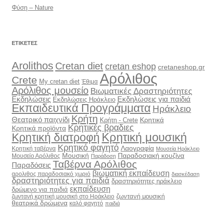
Φύση – Nature
ΕΤΙΚΈΤΕΣ
Arolithos
Cretan diet
cretan eshop
cretaneshop.gr
Αρόλιθος
Crete
My cretan diet
Έθιμα
Αρόλιθος μουσείο
Βιωματικές Δραστηριότητες
Εκδηλώσεις
Εκδηλώσεις για παιδιά
Εκδηλώσεις Ηράκλειο
Εκπαιδευτικά Προγράμματα
Ηράκλειο
Κρήτη
Θεατρικό παιχνίδι
Κρητικά
Κρήτη - Crete
Κρητικές βραδιες
Κρητικά προϊόντα
Κρητική διατροφή
Κρητική μουσική
Κρητικό φαγητό
Λαογραφία
Κρητική ταβέρνα
Μουσεία Ηράκλειο
Μουσική
Παραδοσιακή κουζίνα
Μουσείο Αρόλιθος
Παράδοση
Ταβέρνα Αρόλιθος
Παραδόσεις
βιωματική εκπαίδευση
αρολιθος παραδοσιακό χωριό
διασκέδαση
δραστηριότητες για παιδιά
δραστηριότητες ηράκλειο
εκπαίδευση
δρώμενο για παιδιά
ζωντανή μουσική
ζωντανή κρητική μουσική στο Ηράκλειο
θεατρικά δρώμενα
καλό φαγητό
παιδιά