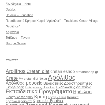
Ξενοδοχείο – Hotel
Ομιλίες
Παιδεία – Education
Παραδοσιακό Κρητικό Χωριό "Αρόλιθος" – Traditional Cretan Village
"Arolithos"
Σεμινάρια
Ταβέρνα – Tavern
Φύση – Nature
ΕΤΙΚΈΤΕΣ
Arolithos
Cretan diet
cretan eshop
cretaneshop.gr
Αρόλιθος
Crete
My cretan diet
Έθιμα
Αρόλιθος μουσείο
Βιωματικές Δραστηριότητες
Εκδηλώσεις
Εκδηλώσεις για παιδιά
Εκδηλώσεις Ηράκλειο
Εκπαιδευτικά Προγράμματα
Ηράκλειο
Κρήτη
Θεατρικό παιχνίδι
Κρητικά
Κρήτη - Crete
Κρητικές βραδιες
Κρητικά προϊόντα