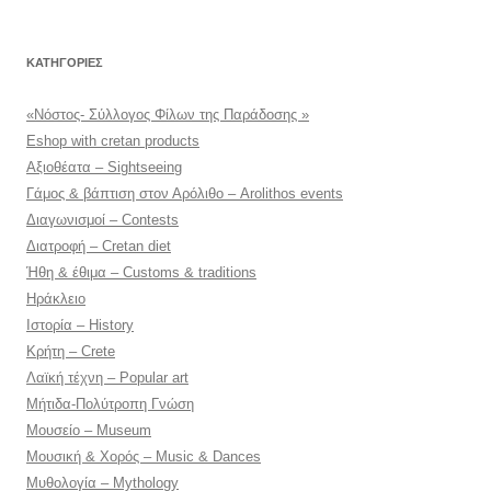
για:
KΑΤΗΓΟΡΊΕΣ
«Νόστος- Σύλλογος Φίλων της Παράδοσης »
Eshop with cretan products
Αξιοθέατα – Sightseeing
Γάμος & βάπτιση στον Αρόλιθο – Arolithos events
Διαγωνισμοί – Contests
Διατροφή – Cretan diet
Ήθη & έθιμα – Customs & traditions
Ηράκλειο
Ιστορία – History
Κρήτη – Crete
Λαϊκή τέχνη – Popular art
Μήτιδα-Πολύτροπη Γνώση
Μουσείο – Museum
Μουσική & Χορός – Music & Dances
Μυθολογία – Mythology