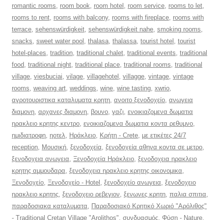
romantic rooms
,
room book
,
room hotel
,
room service
,
rooms to let
,
rooms to rent
,
rooms with balcony
,
rooms with fireplace
,
rooms with
terrace
,
sehenswürdigkeit
,
sehenswürdigkeit nahe
,
smoking rooms
,
snacks
,
sweet water pool
,
thalasa
,
thalassa
,
tourist hotel
,
tourist
hotel-places
,
tradition
,
traditional chalet
,
traditional events
,
traditional
food
,
traditional night
,
traditional place
,
traditional rooms
,
traditional
village
,
viesbuciai
,
vilage
,
villagehotel
,
villagge
,
vintage
,
vintage
rooms
,
weaving art
,
weddings
,
wine
,
wine tasting
,
xwrio
,
αγροτουριστικα καταλυματα κρητη
,
ανοιτο ξενοδοχείο
,
ανωγεια
διαμονη
,
αρχανες διαμονη
,
βουνο
,
γαζι
,
ενοικιαζομενα δωματια
ηρακλειο κρητης κεντρο
,
ενοικιαζομενα δωματια κοντα ρεθυμνο
,
ημιδιατροφη
,
ηοτελ
,
Ηράκλειο
,
Κρήτη - Crete
,
με ετικέτες 24/7
reception
,
Μουσική
,
ξενοδοχεία
,
ξενοδοχεία αθηνα κοντα σε μετρο
,
ξενοδοχεια ανωγεια
,
Ξενοδοχεία Ηράκλειο
,
ξενοδοχεια ηρακλειο
κρητης αμμουδαρα
,
ξενοδοχεια ηρακλειο κρητης οικονομικα
,
Ξενοδοχείο
,
Ξενοδοχείο - Hotel
,
ξενοδοχείο ανωγεια
,
ξενοδοχειο
ηρακλειο κρητης
,
ξενοδοχειο ρεβεγιον
,
ξενωνες κρητη
,
παλια σπιτια
,
παραδοσιακα καταλυματα
,
Παραδοσιακό Κρητικό Χωριό "Αρόλιθος"
- Traditional Cretan Village "Arolithos"
,
συνδυασμός
,
Φύση - Nature
,