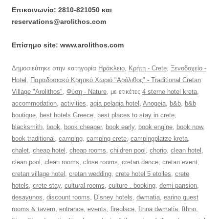
Επικοινωνία: 2810-821050 και
reservations@arolithos.com
Επίσημο site: www.arolithos.com
Δημοσιεύτηκε στην κατηγορία
Ηράκλειο
,
Κρήτη - Crete
,
Ξενοδοχείο -
Hotel
,
Παραδοσιακό Κρητικό Χωριό "Αρόλιθος" - Traditional Cretan
Village "Arolithos"
,
Φύση - Nature
, με ετικέτες
4 sterne hotel kreta
,
accommodation
,
activities
,
agia pelagia hotel
,
Anogeia
,
b&b
,
b&b
boutique
,
best hotels Greece
,
best places to stay in crete
,
blacksmith
,
book
,
book cheaper
,
book early
,
book engine
,
book now
,
book traditional
,
camping
,
camping crete
,
campingplatze kreta
,
chalet
,
cheap hotel
,
cheap rooms
,
children pool
,
chorio
,
clean hotel
,
clean pool
,
clean rooms
,
close rooms
,
cretan dance
,
cretan event
,
cretan village hotel
,
cretan wedding
,
crete hotel 5 etoiles
,
crete
hotels
,
crete stay
,
cultural rooms
,
culture . booking
,
demi pansion
,
desayunos
,
discount rooms
,
Disney hotels
,
dwmatia
,
earino guest
rooms & tavern
,
entrance
,
events
,
fireplace
,
fthna dwmatia
,
fthno
,