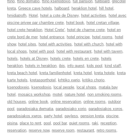
ftino
,
ftino domatio
,
ftino ksenodoxio
,
full pansion
,
fullboard
,
grecotel
kreta
,
Greece cave hotels
,
halboard
,
heraklion hotel
,
hill hotel
,
hmidiatrofh
,
Hotel
,
hotel a cote de Disney
,
hotel activities
,
hotel avec
piscine privee par chambre crete
,
hotel book
,
hotel cretan village
,
hotel crete heraklion
,
Hotel Crete'
,
hotel de charme crete
,
hotel en
crete bord de mer
,
hotel entrance
,
hotel principe
,
hotel rooms
,
hotel
show
,
hotel sites
,
hotel with activities
,
hotel with church
,
hotel with
local shops
,
hotel with pool
,
hotel with restaurant
,
hotel with tavern
,
hotels
,
hotels at Disney
,
hotels crete
,
hotels en crete
,
hotels
heraklion
,
hotels in heraklion
,
ibis
,
info quest
,
kids pool
,
kind staff
,
kreta beach hotel
,
kreta familienhotel
,
kreta hotel
,
kreta hotele
,
kreta
karte hotels
,
kretasporthotel
,
krhtiko xwrio
,
kritiko chorio
,
ksenodoxeio
,
ksenodoxio
,
local people
,
local shops
,
matala bay
hotel
,
mosaics workshop
,
motel
,
nature hotel
,
non smoking rooms
,
old houses
,
online book
,
online reservation
,
online rooms
,
outdoor
pool
,
paradosiaka dwmatia
,
paradosiako xorio
,
paradosiakos xoros
,
paradosiakos xwros
,
party hotel
,
payless
,
pension kreta
,
piscine
,
pisina
,
place to rent
,
pool
,
pool bar
,
quiet rooms
,
raki
,
reception
,
reservation
,
reserve now
,
reserve room
,
restaurant
,
retro rooms
,