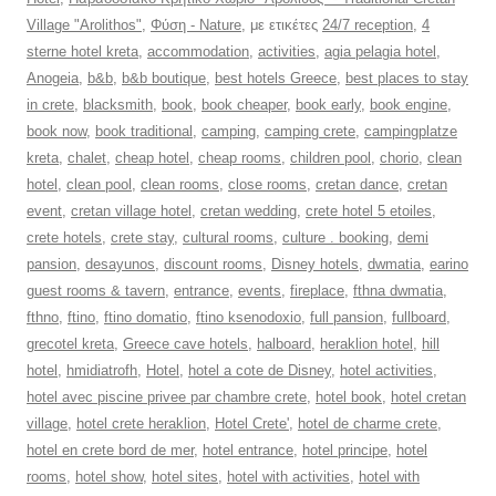
Village "Arolithos"
,
Φύση - Nature
, με ετικέτες
24/7 reception
,
4
sterne hotel kreta
,
accommodation
,
activities
,
agia pelagia hotel
,
Anogeia
,
b&b
,
b&b boutique
,
best hotels Greece
,
best places to stay
in crete
,
blacksmith
,
book
,
book cheaper
,
book early
,
book engine
,
book now
,
book traditional
,
camping
,
camping crete
,
campingplatze
kreta
,
chalet
,
cheap hotel
,
cheap rooms
,
children pool
,
chorio
,
clean
hotel
,
clean pool
,
clean rooms
,
close rooms
,
cretan dance
,
cretan
event
,
cretan village hotel
,
cretan wedding
,
crete hotel 5 etoiles
,
crete hotels
,
crete stay
,
cultural rooms
,
culture . booking
,
demi
pansion
,
desayunos
,
discount rooms
,
Disney hotels
,
dwmatia
,
earino
guest rooms & tavern
,
entrance
,
events
,
fireplace
,
fthna dwmatia
,
fthno
,
ftino
,
ftino domatio
,
ftino ksenodoxio
,
full pansion
,
fullboard
,
grecotel kreta
,
Greece cave hotels
,
halboard
,
heraklion hotel
,
hill
hotel
,
hmidiatrofh
,
Hotel
,
hotel a cote de Disney
,
hotel activities
,
hotel avec piscine privee par chambre crete
,
hotel book
,
hotel cretan
village
,
hotel crete heraklion
,
Hotel Crete'
,
hotel de charme crete
,
hotel en crete bord de mer
,
hotel entrance
,
hotel principe
,
hotel
rooms
,
hotel show
,
hotel sites
,
hotel with activities
,
hotel with