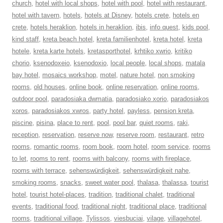
church
,
hotel with local shops
,
hotel with pool
,
hotel with restaurant
,
hotel with tavern
,
hotels
,
hotels at Disney
,
hotels crete
,
hotels en
crete
,
hotels heraklion
,
hotels in heraklion
,
ibis
,
info quest
,
kids pool
,
kind staff
,
kreta beach hotel
,
kreta familienhotel
,
kreta hotel
,
kreta
hotele
,
kreta karte hotels
,
kretasporthotel
,
krhtiko xwrio
,
kritiko
chorio
,
ksenodoxeio
,
ksenodoxio
,
local people
,
local shops
,
matala
bay hotel
,
mosaics workshop
,
motel
,
nature hotel
,
non smoking
rooms
,
old houses
,
online book
,
online reservation
,
online rooms
,
outdoor pool
,
paradosiaka dwmatia
,
paradosiako xorio
,
paradosiakos
xoros
,
paradosiakos xwros
,
party hotel
,
payless
,
pension kreta
,
piscine
,
pisina
,
place to rent
,
pool
,
pool bar
,
quiet rooms
,
raki
,
reception
,
reservation
,
reserve now
,
reserve room
,
restaurant
,
retro
rooms
,
romantic rooms
,
room book
,
room hotel
,
room service
,
rooms
to let
,
rooms to rent
,
rooms with balcony
,
rooms with fireplace
,
rooms with terrace
,
sehenswürdigkeit
,
sehenswürdigkeit nahe
,
smoking rooms
,
snacks
,
sweet water pool
,
thalasa
,
thalassa
,
tourist
hotel
,
tourist hotel-places
,
tradition
,
traditional chalet
,
traditional
events
,
traditional food
,
traditional night
,
traditional place
,
traditional
rooms
,
traditional village
,
Tylissos
,
viesbuciai
,
vilage
,
villagehotel
,