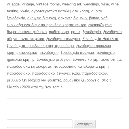
villagge
,
vintage
,
vintage rooms
,
weaving art
,
weddings
,
wine
,
wine
tasting
,
xwrio
,
αγροτουριστικα καταλυματα κρητη
,
ανοιτο
ξενοδοχείο
,
ανωγεια διαμονη
,
αρχανες διαμονη
,
βουνο
,
γαζι
,
ενοικιαζομενα δωματια ηρακλειο κρητης κεντρο
,
ενοικιαζομενα
δωματια κοντα ρεθυμνο
,
ημιδιατροφη
,
ηοτελ
,
ξενοδοχεία
,
ξενοδοχεία
αθηνα κοντα σε μετρο
,
ξενοδοχεια ανωγεια
,
Ξενοδοχεία Ηράκλειο
,
ξενοδοχεια ηρακλειο κρητης αμμουδαρα
,
ξενοδοχεια ηρακλειο
κρητης οικονομικα
,
Ξενοδοχείο
,
ξενοδοχείο ανωγεια
,
ξενοδοχειο
ηρακλειο κρητης
,
ξενοδοχειο ρεβεγιον
,
ξενωνες κρητη
,
παλια σπιτια
,
παραδοσιακα καταλυματα
,
παραδοσιακα καταλυματα κρητη
,
παραδοσιακό
,
παραδοσιακοι ξενωνες τζακι
,
παραδοσιακον
,
ρεθυμνο ξενεδοχεια για φοιτητες
,
ρομαντικο ξενοδοχειο
, στις
3
Μαρτίου 2020
από την/τον
admin
.
Αναζήτηση